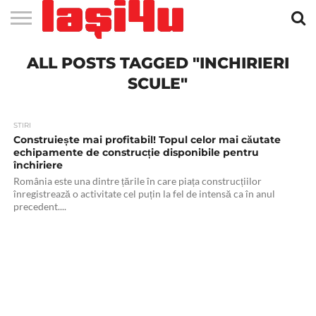
EVENIMENTE
ALL POSTS TAGGED "INCHIRIERI
STIRI
APARTAMENTE
STIRI
JOBS
FILME
CLUBURI /
BARURI /
SALI DE
SALOANE DE
AGENTII
RESTAURANTE
PIZZA
PISCINA
FLORARII
RADIO
SPALATORII
TRACTARI
TAXI
CINEMA
TEATRU
HOTELURI
TEREN
TEREN
FARMACII
COFFEE-
FIRME DE
RENT
NOI IASI
IASI
IN
LA
DISCOTECI
CAFENELE
FORTA
INFRUMUSETARE
DE
IN IASI
IN
IN IASI
LIVE
AUTO
AUTO
IN
/
SPORTIV
TENIS
NON
TO-GO
PUBLICITATE
A
IASI
CINEMA
SI
TURISM
IASI
IN IASI
IASI
PENSIUNI
IASI
STOP
CAR
SCULE"
FITNESS
IASI
STIRI
Construiește mai profitabil! Topul celor mai căutate
echipamente de construcție disponibile pentru
închiriere
România este una dintre țările în care piața construcțiilor
înregistrează o activitate cel puțin la fel de intensă ca în anul
precedent....