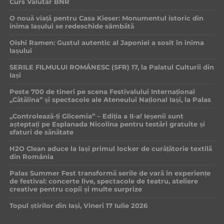
Curs Valutar BNR
O nouă viață pentru Casa Kieser: Monumentul istoric din
inima Iașului se redeschide sâmbătă
Oishi Ramen: Gustul autentic al Japoniei a sosit în inima
Iașului
SERILE FILMULUI ROMÂNESC (SFR) 17, la Palatul Culturii din
Iași
Peste 700 de tineri pe scena Festivalului Internațional
„Cătălina” și spectacole ale Ateneului Național Iași, la Palas
„Controlează-ți Glicemia” – Ediția a II-a! Ieșenii sunt
așteptați pe Esplanada Nicolina pentru testări gratuite și
sfaturi de sănătate
H2O Clean aduce la Iași primul locker de curățătorie textilă
din România
Palas Summer Fest transformă serile de vară în experiențe
de festival: concerte live, spectacole de teatru, ateliere
creative pentru copii și multe surprize
Topul știrilor din Iași, Vineri 17 Iulie 2026