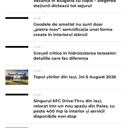
Vacanța în Bulgaria cu copiii – alegerea
stațiunii dictează tot sejurul
STIRI
Geodele de ametist nu sunt doar
„pietre mov”: semnificația unei forme
create în interiorul stâncii
STIRI
Greșeli critice în hidroizolarea teraselor:
detaliile care fac diferența
STIRI
Topul știrilor din Iași, Joi 6 August 2026
STIRI
Singurul KFC Drive-Thru din Iași,
relocat într-un nou spaţiu din Palas, cu
peste 400 mp la interior și servicii
disponibile non-stop