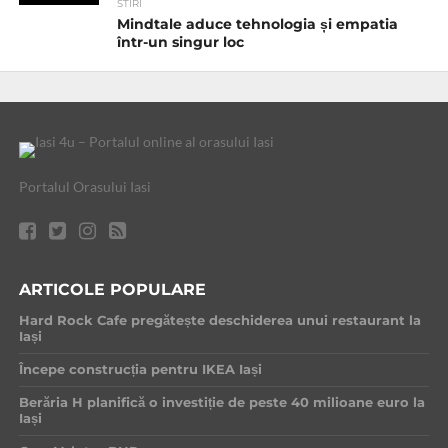
STIRI
Mindtale aduce tehnologia și empatia
într-un singur loc
Portalul Orasului Iasi
ARTICOLE POPULARE
Hard Rock Cafe pregătește deschiderea unui restaurant la
Iași
Începe construcția pentru IKEA Iași
Berăria H planifică o investiție de peste 40 milioane euro la
Iași