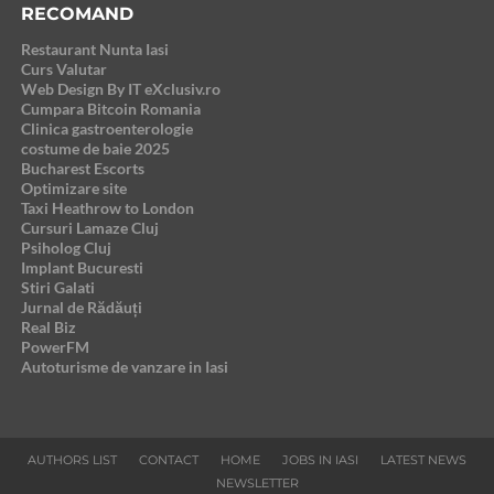
RECOMAND
Restaurant Nunta Iasi
Curs Valutar
Web Design By IT eXclusiv.ro
Cumpara Bitcoin Romania
Clinica gastroenterologie
costume de baie 2025
Bucharest Escorts
Optimizare site
Taxi Heathrow to London
Cursuri Lamaze Cluj
Psiholog Cluj
Implant Bucuresti
Stiri Galati
Jurnal de Rădăuți
Real Biz
PowerFM
Autoturisme de vanzare in Iasi
AUTHORS LIST
CONTACT
HOME
JOBS IN IASI
LATEST NEWS
NEWSLETTER