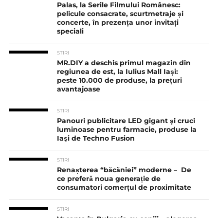
Palas, la Serile Filmului Românesc:
pelicule consacrate, scurtmetraje și
concerte, în prezența unor invitați
speciali
STIRI
MR.DIY a deschis primul magazin din
regiunea de est, la Iulius Mall Iași:
peste 10.000 de produse, la prețuri
avantajoase
STIRI
Panouri publicitare LED gigant şi cruci
luminoase pentru farmacie, produse la
Iaşi de Techno Fusion
STIRI
Renașterea “băcăniei” moderne – De
ce preferă noua generație de
consumatori comerțul de proximitate
STIRI