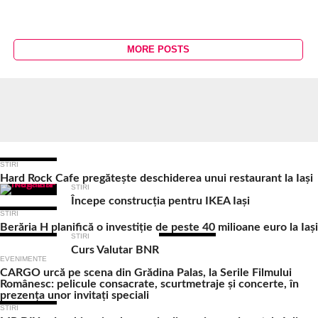
MORE POSTS
Ultimele Articole
STIRI
Hard Rock Cafe pregătește deschiderea unui restaurant la Iași
STIRI
Începe construcția pentru IKEA Iași
STIRI
Berăria H planifică o investiție de peste 40 milioane euro la Iași
STIRI
Curs Valutar BNR
EVENIMENTE
CARGO urcă pe scena din Grădina Palas, la Serile Filmului
Românesc: pelicule consacrate, scurtmetraje și concerte, în
prezența unor invitați speciali
STIRI