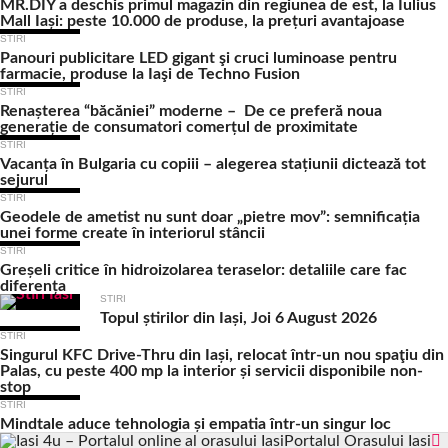
MR.DIY a deschis primul magazin din regiunea de est, la Iulius
Mall Iași: peste 10.000 de produse, la prețuri avantajoase
STIRI
Panouri publicitare LED gigant şi cruci luminoase pentru
farmacie, produse la Iaşi de Techno Fusion
STIRI
Renașterea “băcăniei” moderne – De ce preferă noua
generație de consumatori comerțul de proximitate
STIRI
Vacanța în Bulgaria cu copiii – alegerea stațiunii dictează tot
sejurul
STIRI
Geodele de ametist nu sunt doar „pietre mov”: semnificația
unei forme create în interiorul stâncii
STIRI
Greșeli critice în hidroizolarea teraselor: detaliile care fac
diferența
STIRI
Topul știrilor din Iași, Joi 6 August 2026
STIRI
Singurul KFC Drive-Thru din Iași, relocat într-un nou spaţiu din
Palas, cu peste 400 mp la interior și servicii disponibile non-
stop
STIRI
Mindtale aduce tehnologia și empatia într-un singur loc
Portalul Orasului Iasi