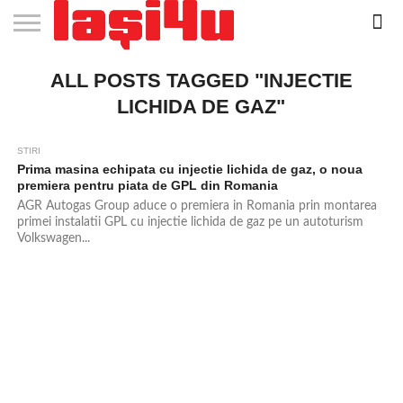
EVENIMENTE
ALL POSTS TAGGED "INJECTIE
STIRI
APARTAMENTE
STIRI
JOBS
FILME
CLUBURI /
BARURI /
SALI DE
SALOANE DE
AGENTII
RESTAURANTE
PIZZA
PISCINA
FLORARII
RADIO
SPALATORII
TRACTARI
TAXI
CINEMA
TEATRU
HOTELURI
TEREN
TEREN
FARMACII
COFFEE-
FIRME DE
RENT
NOI IASI
IASI
IN
LA
DISCOTECI
CAFENELE
FORTA
INFRUMUSETARE
DE
IN IASI
IN
IN IASI
LIVE
AUTO
AUTO
IN
/
SPORTIV
TENIS
NON
TO-GO
PUBLICITATE
A
IASI
CINEMA
SI
TURISM
IASI
IN
IASI
PENSIUNI
IASI
STOP
CAR
LICHIDA DE GAZ"
FITNESS
IASI
IASI
STIRI
Prima masina echipata cu injectie lichida de gaz, o noua
premiera pentru piata de GPL din Romania
AGR Autogas Group aduce o premiera in Romania prin montarea
primei instalatii GPL cu injectie lichida de gaz pe un autoturism
Volkswagen...