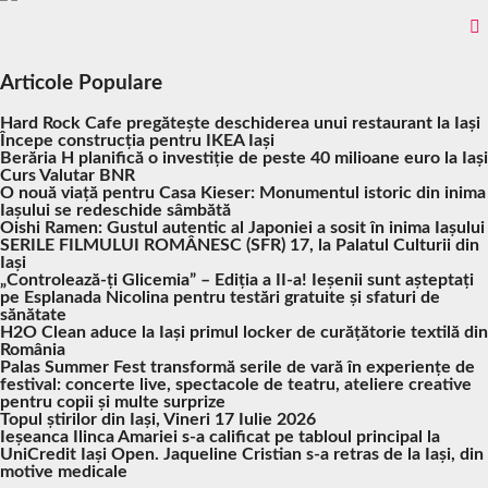
Articole Populare
Hard Rock Cafe pregătește deschiderea unui restaurant la Iași
Începe construcția pentru IKEA Iași
Berăria H planifică o investiție de peste 40 milioane euro la Iași
Curs Valutar BNR
O nouă viață pentru Casa Kieser: Monumentul istoric din inima
Iașului se redeschide sâmbătă
Oishi Ramen: Gustul autentic al Japoniei a sosit în inima Iașului
SERILE FILMULUI ROMÂNESC (SFR) 17, la Palatul Culturii din
Iași
„Controlează-ți Glicemia” – Ediția a II-a! Ieșenii sunt așteptați
pe Esplanada Nicolina pentru testări gratuite și sfaturi de
sănătate
H2O Clean aduce la Iași primul locker de curățătorie textilă din
România
Palas Summer Fest transformă serile de vară în experiențe de
festival: concerte live, spectacole de teatru, ateliere creative
pentru copii și multe surprize
Topul știrilor din Iași, Vineri 17 Iulie 2026
Ieșeanca Ilinca Amariei s-a calificat pe tabloul principal la
UniCredit Iași Open. Jaqueline Cristian s-a retras de la Iași, din
motive medicale