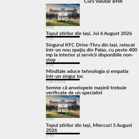
Curs Valutar BNR
STIRI
Topul știrilor din Iași, Joi 6 August 2026
STIRI
Singurul KFC Drive-Thru din Iași, relocat
într-un nou spaţiu din Palas, cu peste 400
mp la interior și servicii disponibile non-
stop
STIRI
Mindtale aduce tehnologia și empatia
într-un singur loc
PUBLICITATE
Semne că anvelopele mașinii trebuie
verificate de un specialist
STIRI
Topul știrilor din Iași, Miercuri 5 August
2026
STIRI