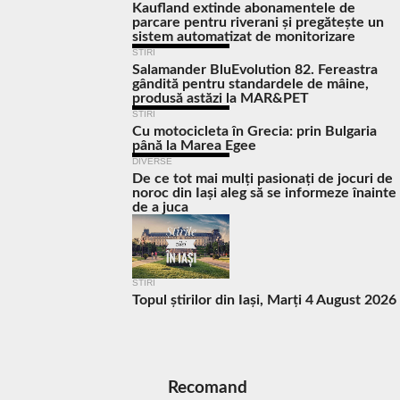
Kaufland extinde abonamentele de
parcare pentru riverani și pregătește un
sistem automatizat de monitorizare
STIRI
Salamander BluEvolution 82. Fereastra
gândită pentru standardele de mâine,
produsă astăzi la MAR&PET
STIRI
Cu motocicleta în Grecia: prin Bulgaria
până la Marea Egee
DIVERSE
De ce tot mai mulți pasionați de jocuri de
noroc din Iași aleg să se informeze înainte
de a juca
STIRI
Topul știrilor din Iași, Marți 4 August 2026
Recomand