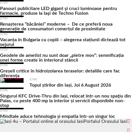
STIRI
Panouri publicitare LED gigant şi cruci luminoase pentru
farmacie, produse la Iaşi de Techno Fusion
STIRI
Renașterea “băcăniei” moderne – De ce preferă noua
generație de consumatori comerțul de proximitate
STIRI
Vacanța în Bulgaria cu copiii – alegerea stațiunii dictează tot
sejurul
STIRI
Geodele de ametist nu sunt doar „pietre mov”: semnificația
unei forme create în interiorul stâncii
STIRI
Greșeli critice în hidroizolarea teraselor: detaliile care fac
diferența
STIRI
Topul știrilor din Iași, Joi 6 August 2026
STIRI
Singurul KFC Drive-Thru din Iași, relocat într-un nou spaţiu din
Palas, cu peste 400 mp la interior și servicii disponibile non-
stop
STIRI
Mindtale aduce tehnologia și empatia într-un singur loc
Portalul Orasului Iasi