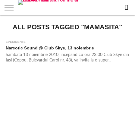
EVENIMENTE
ALL POSTS TAGGED "MAMASITA"
STIRI
APARTAMENTE
STIRI
JOBS
FILME
CLUBURI /
BARURI /
SALI DE
SALOANE DE
AGENTII
RESTAURANTE
PIZZA
PISCINA
FLORARII
RADIO
SPALATORII
TRACTARI
TAXI
CINEMA
TEATRU
HOTELURI
TEREN
TEREN
FARMACII
COFFEE-
FIRME DE
RENT
NOI IASI
IASI
IN
LA
DISCOTECI
CAFENELE
FORTA
INFRUMUSETARE
DE
IN IASI
IN
IN IASI
LIVE
AUTO
AUTO
IN
/
SPORTIV
TENIS
NON
TO-GO
PUBLICITATE
A
IASI
CINEMA
SI
TURISM
IASI
IN
IASI
PENSIUNI
IASI
STOP
CAR
FITNESS
IASI
IASI
EVENIMENTE
Narcotic Sound @ Club Skye, 13 noiembrie
Sambata 13 noiembrie 2010, incepand cu ora 23:00 Club Skye din
Iasi (Copou, Bulevardul Carol nr. 48), va invita la o super...