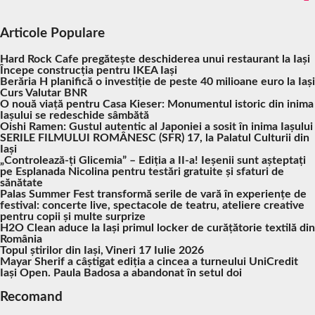
Articole Populare
Hard Rock Cafe pregătește deschiderea unui restaurant la Iași
Începe construcția pentru IKEA Iași
Berăria H planifică o investiție de peste 40 milioane euro la Iași
Curs Valutar BNR
O nouă viață pentru Casa Kieser: Monumentul istoric din inima
Iașului se redeschide sâmbătă
Oishi Ramen: Gustul autentic al Japoniei a sosit în inima Iașului
SERILE FILMULUI ROMÂNESC (SFR) 17, la Palatul Culturii din
Iași
„Controlează-ți Glicemia” – Ediția a II-a! Ieșenii sunt așteptați
pe Esplanada Nicolina pentru testări gratuite și sfaturi de
sănătate
Palas Summer Fest transformă serile de vară în experiențe de
festival: concerte live, spectacole de teatru, ateliere creative
pentru copii și multe surprize
H2O Clean aduce la Iași primul locker de curățătorie textilă din
România
Topul știrilor din Iași, Vineri 17 Iulie 2026
Mayar Sherif a câștigat ediția a cincea a turneului UniCredit
Iași Open. Paula Badosa a abandonat în setul doi
Recomand