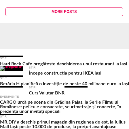
MORE POSTS
Ultimele Articole
STIRI
Hard Rock Cafe pregătește deschiderea unui restaurant la Iași
STIRI
Începe construcția pentru IKEA Iași
STIRI
Berăria H planifică o investiție de peste 40 milioane euro la Iași
STIRI
Curs Valutar BNR
EVENIMENTE
CARGO urcă pe scena din Grădina Palas, la Serile Filmului
Românesc: pelicule consacrate, scurtmetraje și concerte, în
prezența unor invitați speciali
STIRI
MR.DIY a deschis primul magazin din regiunea de est, la Iulius
Mall Iași: peste 10.000 de produse, la prețuri avantajoase