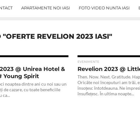
NTACT
APARTAMENTE NOI IASI
FOTO VIDEO NUNTA IASI
 "OFERTE REVELION 2023 IASI"
EVENIMENTE
 2023 @ Unirea Hotel &
Revelion 2023 @ Littl
# Young Spirit
Then. Now. Next. Gratitude. Hap
Oricâte noi începuturi am trăi, e
ci noaptea dintre ani cu noi sau un
însoțesc întotdeauna. Ne impres
ți de cazare, cu toate beneficiile
însuflețesc. În ultima noapte...
 ca...