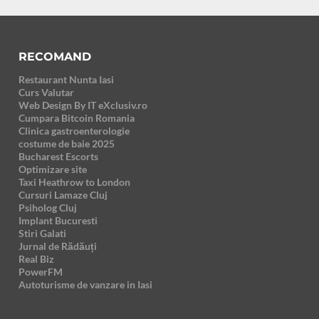
RECOMAND
Restaurant Nunta Iasi
Curs Valutar
Web Design By IT eXclusiv.ro
Cumpara Bitcoin Romania
Clinica gastroenterologie
costume de baie 2025
Bucharest Escorts
Optimizare site
Taxi Heathrow to London
Cursuri Lamaze Cluj
Psiholog Cluj
Implant Bucuresti
Stiri Galati
Jurnal de Rădăuți
Real Biz
PowerFM
Autoturisme de vanzare in Iasi