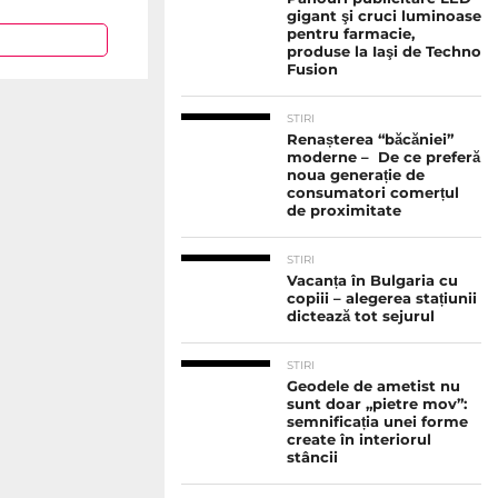
gigant şi cruci luminoase
pentru farmacie,
produse la Iaşi de Techno
Fusion
STIRI
Renașterea “băcăniei”
moderne – De ce preferă
noua generație de
consumatori comerțul
de proximitate
STIRI
Vacanța în Bulgaria cu
copiii – alegerea stațiunii
dictează tot sejurul
STIRI
Geodele de ametist nu
sunt doar „pietre mov”:
semnificația unei forme
create în interiorul
stâncii