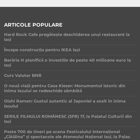
ARTICOLE POPULARE
Hard Rock Cafe pregătește deschiderea unui restaurant la
Iași
Începe construcția pentru IKEA Iași
Berăria H planifică o investiție de peste 40 milioane euro la
Iași
Curs Valutar BNR
O nouă viață pentru Casa Kieser: Monumentul istoric din
inima Iașului se redeschide sâmbătă
Oishi Ramen: Gustul autentic al Japoniei a sosit în inima
Iașului
SERILE FILMULUI ROMÂNESC (SFR) 17, la Palatul Culturii din
Iași
Peste 700 de tineri pe scena Festivalului Internațional
„Cătălina” și spectacole ale Ateneului Național Iași, la Palas