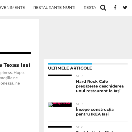
EVENIMENTE
RESTAURANTE NUNTI
RESTAURANTE IN IASI
e Texas Iasi
ULTIMELE ARTICOLE
piness. Hope.
STIRI
moțiile ne
Hard Rock Cafe
ionează, ne
pregătește deschiderea
unui restaurant la Iași
STIRI
Începe construcția
pentru IKEA Iași
STIRI