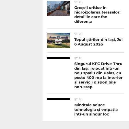
STIRI
Greșeli critice în
hidroizolarea teraselor:
detaliile care fac
diferența
STIRI
Topul știrilor din Iași, Joi
6 August 2026
STIRI
Singurul KFC Drive-Thru
din Iași, relocat într-un
nou spaţiu din Palas, cu
peste 400 mp la interior
și servicii disponibile
non-stop
STIRI
Mindtale aduce
tehnologia și empatia
într-un singur loc