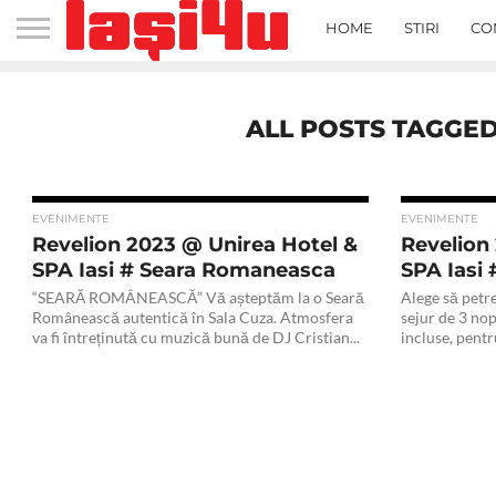
HOME
STIRI
CO
ALL POSTS TAGGED
EVENIMENTE
EVENIMENTE
Revelion 2023 @ Unirea Hotel &
Revelion
SPA Iasi # Seara Romaneasca
SPA Iasi 
“SEARĂ ROMÂNEASCĂ” Vă așteptăm la o Seară
Alege să petre
Românească autentică în Sala Cuza. Atmosfera
sejur de 3 nop
va fi întreținută cu muzică bună de DJ Cristian...
incluse, pentru