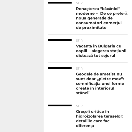
STIRI
Renașterea “băcăniei”
moderne – De ce preferă
noua generație de
consumatori comerțul
de proximitate
STIRI
Vacanța în Bulgaria cu
copiii – alegerea stațiunii
dictează tot sejurul
STIRI
Geodele de ametist nu
sunt doar „pietre mov”:
semnificația unei forme
create în interiorul
stâncii
STIRI
Greșeli critice în
hidroizolarea teraselor:
detaliile care fac
diferența