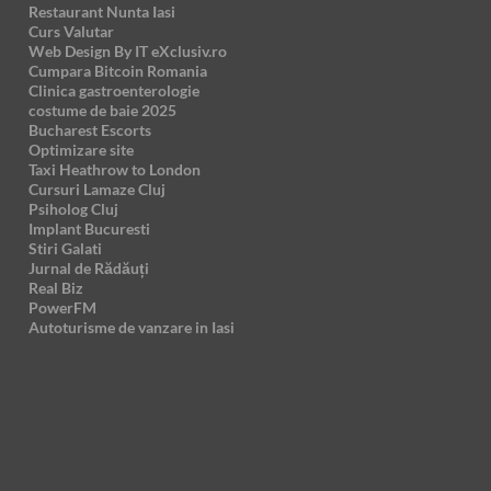
Restaurant Nunta Iasi
Curs Valutar
Web Design By IT eXclusiv.ro
Cumpara Bitcoin Romania
Clinica gastroenterologie
costume de baie 2025
Bucharest Escorts
Optimizare site
Taxi Heathrow to London
Cursuri Lamaze Cluj
Psiholog Cluj
Implant Bucuresti
Stiri Galati
Jurnal de Rădăuți
Real Biz
PowerFM
Autoturisme de vanzare in Iasi