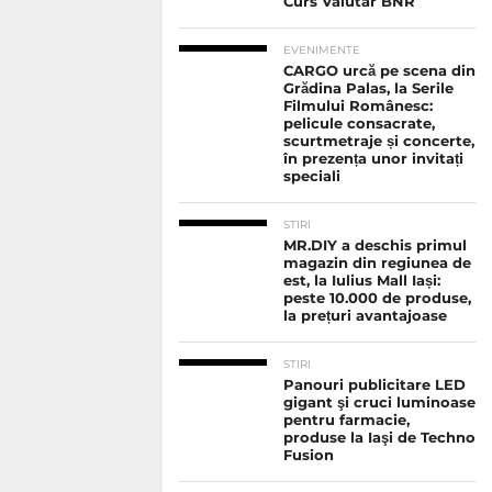
Curs Valutar BNR
EVENIMENTE
CARGO urcă pe scena din
Grădina Palas, la Serile
Filmului Românesc:
pelicule consacrate,
scurtmetraje și concerte,
în prezența unor invitați
speciali
STIRI
MR.DIY a deschis primul
magazin din regiunea de
est, la Iulius Mall Iași:
peste 10.000 de produse,
la prețuri avantajoase
STIRI
Panouri publicitare LED
gigant şi cruci luminoase
pentru farmacie,
produse la Iaşi de Techno
Fusion