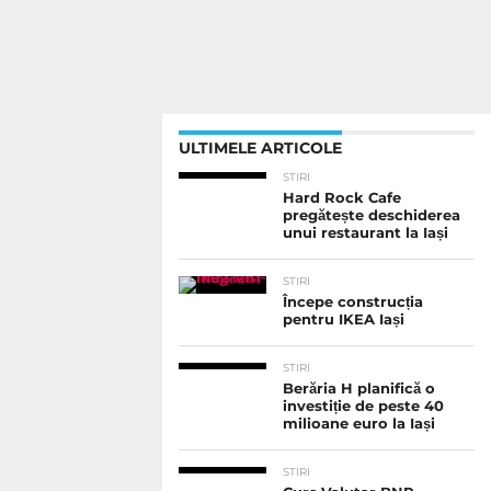
ULTIMELE ARTICOLE
STIRI
Hard Rock Cafe
pregătește deschiderea
unui restaurant la Iași
STIRI
Începe construcția
pentru IKEA Iași
STIRI
Berăria H planifică o
investiție de peste 40
milioane euro la Iași
STIRI