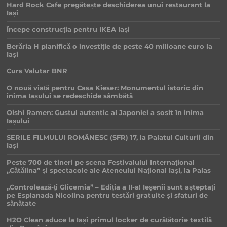
Hard Rock Cafe pregătește deschiderea unui restaurant la
Iași
Începe construcția pentru IKEA Iași
Berăria H planifică o investiție de peste 40 milioane euro la
Iași
Curs Valutar BNR
O nouă viață pentru Casa Kieser: Monumentul istoric din
inima Iașului se redeschide sâmbătă
Oishi Ramen: Gustul autentic al Japoniei a sosit în inima
Iașului
SERILE FILMULUI ROMÂNESC (SFR) 17, la Palatul Culturii din
Iași
Peste 700 de tineri pe scena Festivalului Internațional
„Cătălina” și spectacole ale Ateneului Național Iași, la Palas
„Controlează-ți Glicemia” – Ediția a II-a! Ieșenii sunt așteptați
pe Esplanada Nicolina pentru testări gratuite și sfaturi de
sănătate
H2O Clean aduce la Iași primul locker de curățătorie textilă