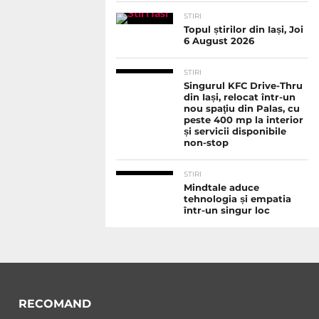
STIRI
Topul știrilor din Iași, Joi
6 August 2026
STIRI
Singurul KFC Drive-Thru
din Iași, relocat într-un
nou spaţiu din Palas, cu
peste 400 mp la interior
și servicii disponibile
non-stop
STIRI
Mindtale aduce
tehnologia și empatia
într-un singur loc
RECOMAND