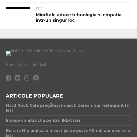
STIRI
Mindtale aduce tehnologia și empatia
într-un singur loc
Portalul Orasului Iasi
ARTICOLE POPULARE
Hard Rock Cafe pregătește deschiderea unui restaurant la
Iași
Începe construcția pentru IKEA Iași
Berăria H planifică o investiție de peste 40 milioane euro la
Iași