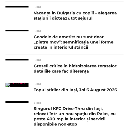
STIRI
Vacanța în Bulgaria cu copiii – alegerea
stațiunii dictează tot sejurul
STIRI
Geodele de ametist nu sunt doar
„pietre mov”: semnificația unei forme
create în interiorul stâncii
STIRI
Greșeli critice în hidroizolarea teraselor:
detaliile care fac diferența
STIRI
Topul știrilor din Iași, Joi 6 August 2026
STIRI
Singurul KFC Drive-Thru din Iași,
relocat într-un nou spaţiu din Palas, cu
peste 400 mp la interior și servicii
disponibile non-stop