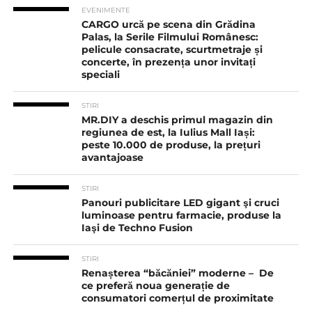
EVENIMENTE
CARGO urcă pe scena din Grădina
Palas, la Serile Filmului Românesc:
pelicule consacrate, scurtmetraje și
concerte, în prezența unor invitați
speciali
STIRI
MR.DIY a deschis primul magazin din
regiunea de est, la Iulius Mall Iași:
peste 10.000 de produse, la prețuri
avantajoase
STIRI
Panouri publicitare LED gigant şi cruci
luminoase pentru farmacie, produse la
Iaşi de Techno Fusion
STIRI
Renașterea “băcăniei” moderne – De
ce preferă noua generație de
consumatori comerțul de proximitate