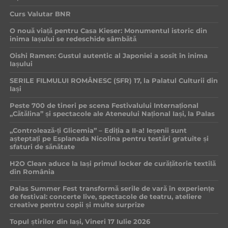
Curs Valutar BNR
O nouă viață pentru Casa Kieser: Monumentul istoric din
inima Iașului se redeschide sâmbătă
Oishi Ramen: Gustul autentic al Japoniei a sosit în inima
Iașului
SERILE FILMULUI ROMÂNESC (SFR) 17, la Palatul Culturii din
Iași
Peste 700 de tineri pe scena Festivalului Internațional
„Cătălina” și spectacole ale Ateneului Național Iași, la Palas
„Controlează-ți Glicemia” – Ediția a II-a! Ieșenii sunt
așteptați pe Esplanada Nicolina pentru testări gratuite și
sfaturi de sănătate
H2O Clean aduce la Iași primul locker de curățătorie textilă
din România
Palas Summer Fest transformă serile de vară în experiențe
de festival: concerte live, spectacole de teatru, ateliere
creative pentru copii și multe surprize
Topul știrilor din Iași, Vineri 17 Iulie 2026