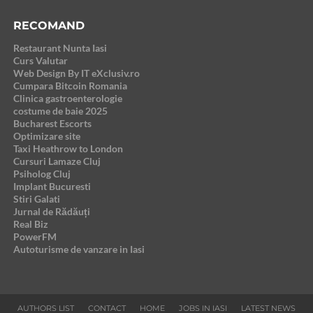
RECOMAND
Restaurant Nunta Iasi
Curs Valutar
Web Design By IT eXclusiv.ro
Cumpara Bitcoin Romania
Clinica gastroenterologie
costume de baie 2025
Bucharest Escorts
Optimizare site
Taxi Heathrow to London
Cursuri Lamaze Cluj
Psiholog Cluj
Implant Bucuresti
Stiri Galati
Jurnal de Rădăuți
Real Biz
PowerFM
Autoturisme de vanzare in Iasi
AUTHORS LIST
CONTACT
HOME
JOBS IN IASI
LATEST NEWS