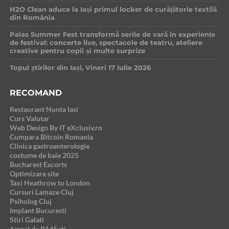
H2O Clean aduce la Iași primul locker de curățătorie textilă
din România
Palas Summer Fest transformă serile de vară în experiențe
de festival: concerte live, spectacole de teatru, ateliere
creative pentru copii și multe surprize
Topul știrilor din Iași, Vineri 17 Iulie 2026
RECOMAND
Restaurant Nunta Iasi
Curs Valutar
Web Design By IT eXclusiv.ro
Cumpara Bitcoin Romania
Clinica gastroenterologie
costume de baie 2025
Bucharest Escorts
Optimizare site
Taxi Heathrow to London
Cursuri Lamaze Cluj
Psiholog Cluj
Implant Bucuresti
Stiri Galati
Jurnal de Rădăuți