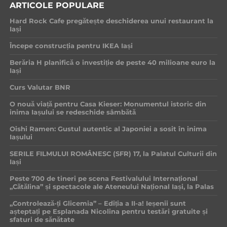
ARTICOLE POPULARE
Hard Rock Cafe pregătește deschiderea unui restaurant la
Iași
Începe construcția pentru IKEA Iași
Berăria H planifică o investiție de peste 40 milioane euro la
Iași
Curs Valutar BNR
O nouă viață pentru Casa Kieser: Monumentul istoric din
inima Iașului se redeschide sâmbătă
Oishi Ramen: Gustul autentic al Japoniei a sosit în inima
Iașului
SERILE FILMULUI ROMÂNESC (SFR) 17, la Palatul Culturii din
Iași
Peste 700 de tineri pe scena Festivalului Internațional
„Cătălina” și spectacole ale Ateneului Național Iași, la Palas
„Controlează-ți Glicemia” – Ediția a II-a! Ieșenii sunt
așteptați pe Esplanada Nicolina pentru testări gratuite și
sfaturi de sănătate