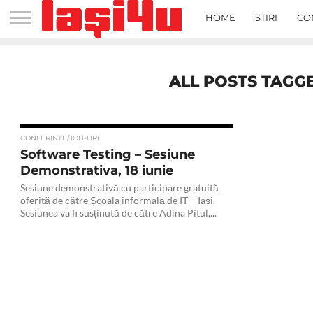
HOME
STIRI
CO
ALL POSTS TAGGE
CONFERINTE/JOB-URI
Software Testing – Sesiune
Demonstrativa, 18 iunie
Sesiune demonstrativă cu participare gratuită
oferită de către Școala informală de IT – Iași.
Sesiunea va fi susținută de către Adina Pitul,...