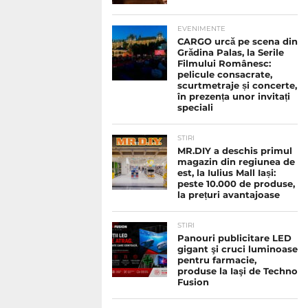
EVENIMENTE
CARGO urcă pe scena din
Grădina Palas, la Serile
Filmului Românesc:
pelicule consacrate,
scurtmetraje și concerte,
în prezența unor invitați
speciali
STIRI
MR.DIY a deschis primul
magazin din regiunea de
est, la Iulius Mall Iași:
peste 10.000 de produse,
la prețuri avantajoase
STIRI
Panouri publicitare LED
gigant şi cruci luminoase
pentru farmacie,
produse la Iaşi de Techno
Fusion