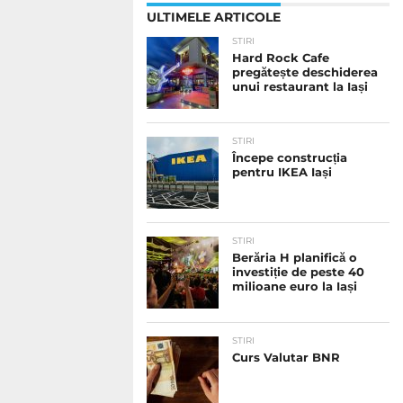
ULTIMELE ARTICOLE
STIRI
Hard Rock Cafe
pregătește deschiderea
unui restaurant la Iași
STIRI
Începe construcția
pentru IKEA Iași
STIRI
Berăria H planifică o
investiție de peste 40
milioane euro la Iași
STIRI
Curs Valutar BNR