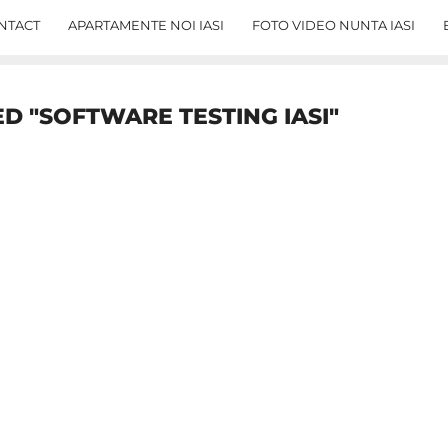
NTACT
APARTAMENTE NOI IASI
FOTO VIDEO NUNTA IASI
D "SOFTWARE TESTING IASI"