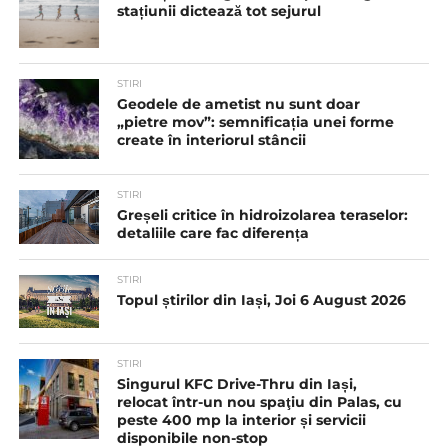
stațiunii dictează tot sejurul
STIRI
Geodele de ametist nu sunt doar
„pietre mov”: semnificația unei forme
create în interiorul stâncii
STIRI
Greșeli critice în hidroizolarea teraselor:
detaliile care fac diferența
STIRI
Topul știrilor din Iași, Joi 6 August 2026
STIRI
Singurul KFC Drive-Thru din Iași,
relocat într-un nou spaţiu din Palas, cu
peste 400 mp la interior și servicii
disponibile non-stop