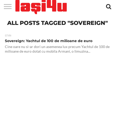
EVENIMENTE
ALL POSTS TAGGED "SOVEREIGN"
STIRI
APARTAMENTE
STIRI
JOBS
FILME
CLUBURI /
BARURI /
SALI DE
SALOANE DE
AGENTII
RESTAURANTE
PIZZA
PISCINA
FLORARII
RADIO
SPALATORII
TRACTARI
TAXI
CINEMA
TEATRU
HOTELURI
TEREN
TEREN
FARMACII
COFFEE-
FIRME DE
RENT
NOI IASI
IASI
IN
LA
DISCOTECI
CAFENELE
FORTA
INFRUMUSETARE
DE
IN IASI
IN
IN IASI
LIVE
AUTO
AUTO
IN
/
SPORTIV
TENIS
NON
TO-GO
PUBLICITATE
A
IASI
CINEMA
SI
TURISM
IASI
IN IASI
IASI
PENSIUNI
IASI
STOP
CAR
FITNESS
IASI
STIRI
Sovereign: Yachtul de 100 de milioane de euro
Cine oare nu si-ar dori un asemenea lux precum Yachtul de 100 de
milioane de euro dotat cu mobila Armani, o limuzina...