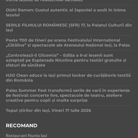
Oishi Ramen: Gustul autentic al Japoniei a sosit în inima
Iașului
SERILE FILMULUI ROMÂNESC (SFR) 17, la Palatul Culturii din
Iași
Peste 700 de tineri pe scena Festivalului Internațional
„Cătălina” și spectacole ale Ateneului Național Iași, la Palas
„Controlează-ți Glicemia” – Ediția a II-a! Ieșenii sunt
așteptați pe Esplanada Nicolina pentru testări gratuite și
sfaturi de sănătate
H2O Clean aduce la Iași primul locker de curățătorie textilă
din România
Palas Summer Fest transformă serile de vară în experiențe
de festival: concerte live, spectacole de teatru, ateliere
creative pentru copii și multe surprize
Topul știrilor din Iași, Vineri 17 Iulie 2026
RECOMAND
Restaurant Nunta Iasi