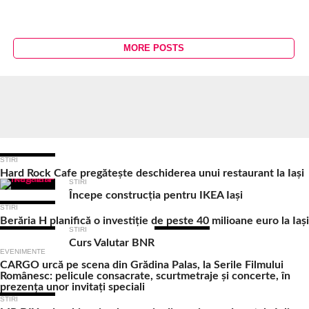
MORE POSTS
Ultimele Articole
STIRI
Hard Rock Cafe pregătește deschiderea unui restaurant la Iași
STIRI
Începe construcția pentru IKEA Iași
STIRI
Berăria H planifică o investiție de peste 40 milioane euro la Iași
STIRI
Curs Valutar BNR
EVENIMENTE
CARGO urcă pe scena din Grădina Palas, la Serile Filmului
Românesc: pelicule consacrate, scurtmetraje și concerte, în
prezența unor invitați speciali
STIRI