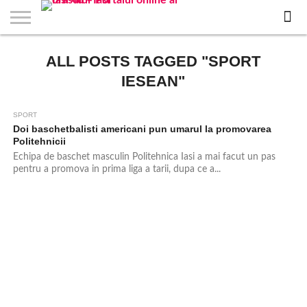
EVENIMENTE
ALL POSTS TAGGED "SPORT
STIRI
APARTAMENTE
STIRI
JOBS
FILME
CLUBURI /
BARURI /
SALI DE
SALOANE DE
AGENTII
RESTAURANTE
PIZZA
PISCINA
FLORARII
RADIO
SPALATORII
TRACTARI
TAXI
CINEMA
TEATRU
HOTELURI
TEREN
TEREN
FARMACII
COFFEE-
FIRME DE
RENT
NOI IASI
IASI
IN
LA
DISCOTECI
CAFENELE
FORTA
INFRUMUSETARE
DE
IN IASI
IN
IN IASI
LIVE
AUTO
AUTO
IN
/
SPORTIV
TENIS
NON
TO-GO
PUBLICITATE
A
IASI
CINEMA
SI
TURISM
IASI
IN
IASI
PENSIUNI
IASI
STOP
CAR
IESEAN"
FITNESS
IASI
IASI
SPORT
Doi baschetbalisti americani pun umarul la promovarea
Politehnicii
Echipa de baschet masculin Politehnica Iasi a mai facut un pas
pentru a promova in prima liga a tarii, dupa ce a...