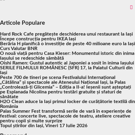
Articole Populare
Hard Rock Cafe pregătește deschiderea unui restaurant la Iași
Începe construcția pentru IKEA Iași
Berăria H planifică o investiție de peste 40 milioane euro la Iași
Curs Valutar BNR
O nouă viață pentru Casa Kieser: Monumentul istoric din inima
Iașului se redeschide sâmbătă
Oishi Ramen: Gustul autentic al Japoniei a sosit în inima Iașului
SERILE FILMULUI ROMÂNESC (SFR) 17, la Palatul Culturii din
Iași
Peste 700 de tineri pe scena Festivalului Internațional
„Cătălina” și spectacole ale Ateneului Național Iași, la Palas
„Controlează-ți Glicemia” – Ediția a II-a! Ieșenii sunt așteptați
pe Esplanada Nicolina pentru testări gratuite și sfaturi de
sănătate
H2O Clean aduce la Iași primul locker de curățătorie textilă din
România
Palas Summer Fest transformă serile de vară în experiențe de
festival: concerte live, spectacole de teatru, ateliere creative
pentru copii și multe surprize
Topul știrilor din Iași, Vineri 17 Iulie 2026