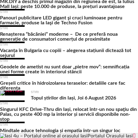
MR.DIY a deschis primul magazin din regiunea de est, la Iulius
Mall Iași: peste 10.000 de produse, la prețuri avantajoase
STIRI
Panouri publicitare LED gigant şi cruci luminoase pentru
farmacie, produse la Iaşi de Techno Fusion
STIRI
Renașterea “băcăniei” moderne – De ce preferă noua
generație de consumatori comerțul de proximitate
STIRI
Vacanța în Bulgaria cu copiii – alegerea stațiunii dictează tot
sejurul
STIRI
Geodele de ametist nu sunt doar „pietre mov”: semnificația
unei forme create în interiorul stâncii
STIRI
Greșeli critice în hidroizolarea teraselor: detaliile care fac
diferența
STIRI
Topul știrilor din Iași, Joi 6 August 2026
STIRI
Singurul KFC Drive-Thru din Iași, relocat într-un nou spaţiu din
Palas, cu peste 400 mp la interior și servicii disponibile non-
stop
STIRI
Mindtale aduce tehnologia și empatia într-un singur loc
Portalul Orasului Iasi