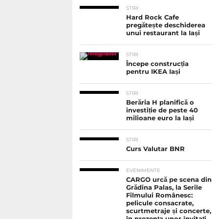
STIRI
Hard Rock Cafe
pregătește deschiderea
unui restaurant la Iași
STIRI
Începe construcția
pentru IKEA Iași
STIRI
Berăria H planifică o
investiție de peste 40
milioane euro la Iași
STIRI
Curs Valutar BNR
EVENIMENTE
CARGO urcă pe scena din
Grădina Palas, la Serile
Filmului Românesc:
pelicule consacrate,
scurtmetraje și concerte,
în prezența unor invitați