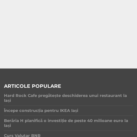
ARTICOLE POPULARE
Hard Rock Cafe pregătește deschiderea unui restaurant la
Iași
Începe construcția pentru IKEA Iași
Berăria H planifică o investiție de peste 40 milioane euro la
Iași
Curs Valutar BNR