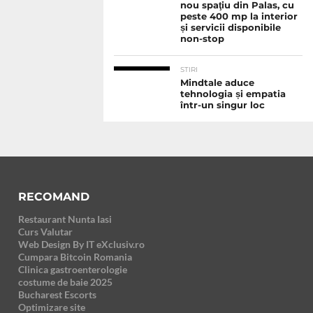
nou spaţiu din Palas, cu
peste 400 mp la interior
și servicii disponibile
non-stop
STIRI
Mindtale aduce
tehnologia și empatia
într-un singur loc
RECOMAND
Restaurant Nunta Iasi
Curs Valutar
Web Design By IT eXclusiv.ro
Cumpara Bitcoin Romania
Clinica gastroenterologie
costume de baie 2025
Bucharest Escorts
Optimizare site