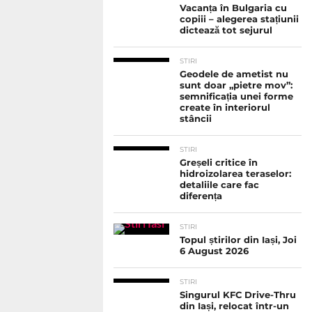
Vacanța în Bulgaria cu
copiii – alegerea stațiunii
dictează tot sejurul
STIRI
Geodele de ametist nu
sunt doar „pietre mov”:
semnificația unei forme
create în interiorul
stâncii
STIRI
Greșeli critice în
hidroizolarea teraselor:
detaliile care fac
diferența
STIRI
Topul știrilor din Iași, Joi
6 August 2026
STIRI
Singurul KFC Drive-Thru
din Iași, relocat într-un