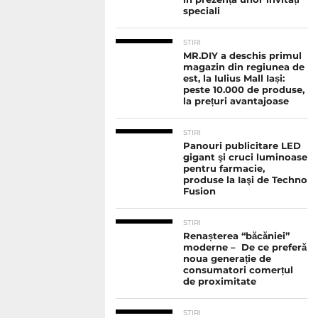
speciali
STIRI
MR.DIY a deschis primul
magazin din regiunea de
est, la Iulius Mall Iași:
peste 10.000 de produse,
la prețuri avantajoase
STIRI
Panouri publicitare LED
gigant şi cruci luminoase
pentru farmacie,
produse la Iaşi de Techno
Fusion
STIRI
Renașterea “băcăniei”
moderne – De ce preferă
noua generație de
consumatori comerțul
de proximitate
STIRI