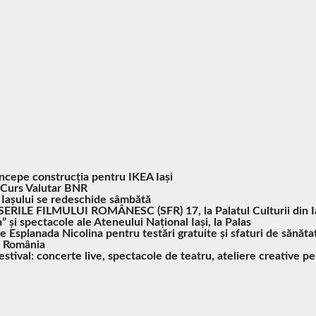
Începe construcția pentru IKEA Iași
Curs Valutar BNR
 Iașului se redeschide sâmbătă
SERILE FILMULUI ROMÂNESC (SFR) 17, la Palatul Culturii din I
” și spectacole ale Ateneului Național Iași, la Palas
pe Esplanada Nicolina pentru testări gratuite și sfaturi de sănăta
n România
tival: concerte live, spectacole de teatru, ateliere creative pe