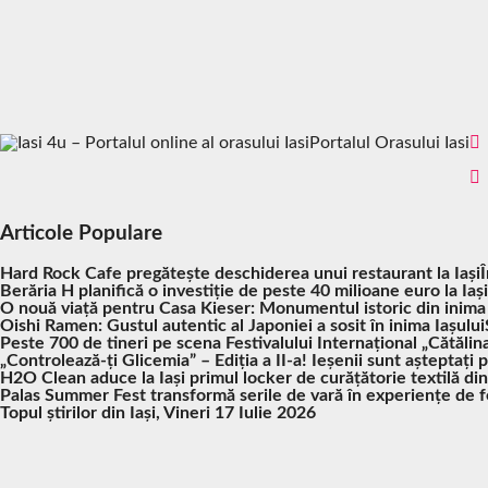
Portalul Orasului Iasi
Articole Populare
Hard Rock Cafe pregătește deschiderea unui restaurant la Iași
Berăria H planifică o investiție de peste 40 milioane euro la Iași
O nouă viață pentru Casa Kieser: Monumentul istoric din inima
Oishi Ramen: Gustul autentic al Japoniei a sosit în inima Iașului
Peste 700 de tineri pe scena Festivalului Internațional „Cătălina
„Controlează-ți Glicemia” – Ediția a II-a! Ieșenii sunt așteptați 
H2O Clean aduce la Iași primul locker de curățătorie textilă di
Palas Summer Fest transformă serile de vară în experiențe de fes
Topul știrilor din Iași, Vineri 17 Iulie 2026