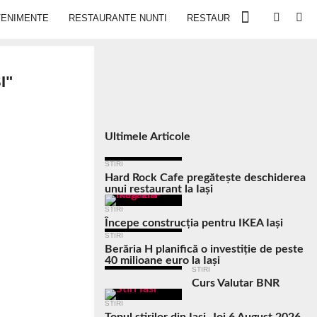
VENIMENTE
RESTAURANTE NUNTI
RESTAURANTE IN IASI
I"
Ultimele Articole
STIRI
Hard Rock Cafe pregătește deschiderea
unui restaurant la Iași
STIRI
Începe construcția pentru IKEA Iași
STIRI
Berăria H planifică o investiție de peste
40 milioane euro la Iași
STIRI
Curs Valutar BNR
STIRI