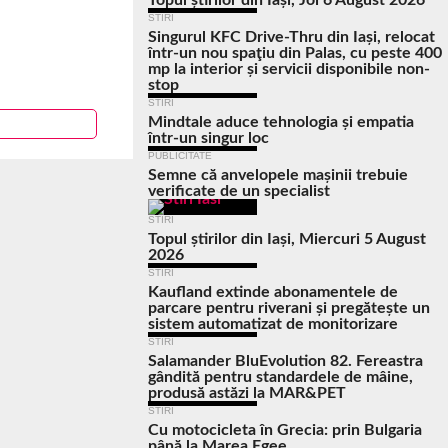
Topul știrilor din Iași, Joi 6 August 2026
STIRI
Singurul KFC Drive-Thru din Iași, relocat
într-un nou spaţiu din Palas, cu peste 400
mp la interior și servicii disponibile non-
stop
STIRI
Mindtale aduce tehnologia și empatia
într-un singur loc
PUBLICITATE
Semne că anvelopele mașinii trebuie
verificate de un specialist
STIRI
Topul știrilor din Iași, Miercuri 5 August
2026
STIRI
Kaufland extinde abonamentele de
parcare pentru riverani și pregătește un
sistem automatizat de monitorizare
STIRI
Salamander BluEvolution 82. Fereastra
gândită pentru standardele de mâine,
produsă astăzi la MAR&PET
STIRI
Cu motocicleta în Grecia: prin Bulgaria
până la Marea Egee