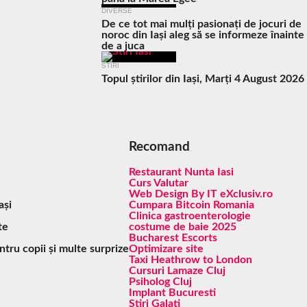
DIVERSE
De ce tot mai mulți pasionați de jocuri de
noroc din Iași aleg să se informeze înainte
de a juca
STIRI
Topul știrilor din Iași, Marți 4 August 2026
Recomand
Restaurant Nunta Iasi
Curs Valutar
Web Design By IT eXclusiv.ro
ași
Cumpara Bitcoin Romania
Clinica gastroenterologie
te
costume de baie 2025
Bucharest Escorts
ntru copii și multe surprize
Optimizare site
Taxi Heathrow to London
Cursuri Lamaze Cluj
Psiholog Cluj
Implant Bucuresti
Stiri Galati