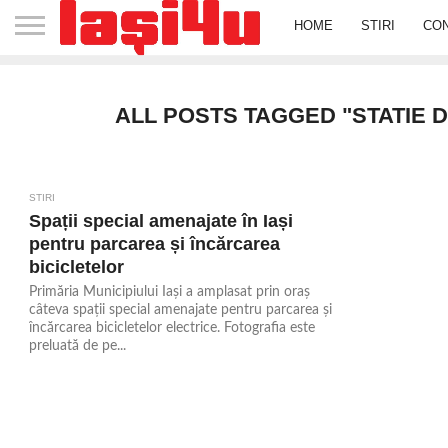
HOME
STIRI
CO
ALL POSTS TAGGED "STATIE D
STIRI
2.0K
Spații special amenajate în Iași
pentru parcarea și încărcarea
bicicletelor
Primăria Municipiului Iași a amplasat prin oraș
câteva spații special amenajate pentru parcarea și
încărcarea bicicletelor electrice. Fotografia este
preluată de pe...