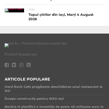
STIRI
Topul știrilor din Iași, Marți 4 August
2026
Portalul Orasului Iasi
ARTICOLE POPULARE
Hard Rock Cafe pregătește deschiderea unui restaurant la
Iași
Începe construcția pentru IKEA Iași
Berăria H planifică o investiție de peste 40 milioane euro la