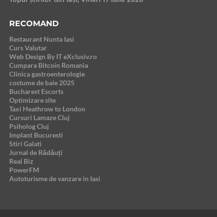
RECOMAND
Restaurant Nunta Iasi
Curs Valutar
Web Design By IT eXclusiv.ro
Cumpara Bitcoin Romania
Clinica gastroenterologie
costume de baie 2025
Bucharest Escorts
Optimizare site
Taxi Heathrow to London
Cursuri Lamaze Cluj
Psiholog Cluj
Implant Bucuresti
Stiri Galati
Jurnal de Rădăuți
Real Biz
PowerFM
Autoturisme de vanzare in Iasi