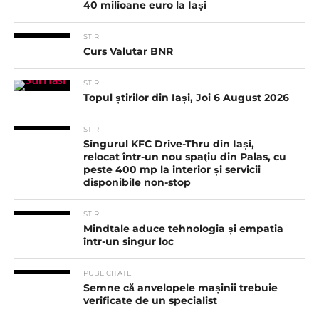
40 milioane euro la Iași
STIRI
Curs Valutar BNR
STIRI
Topul știrilor din Iași, Joi 6 August 2026
STIRI
Singurul KFC Drive-Thru din Iași,
relocat într-un nou spaţiu din Palas, cu
peste 400 mp la interior și servicii
disponibile non-stop
STIRI
Mindtale aduce tehnologia și empatia
într-un singur loc
PUBLICITATE
Semne că anvelopele mașinii trebuie
verificate de un specialist