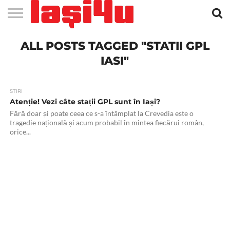
EVENIMENTE
ALL POSTS TAGGED "STATII GPL
STIRI
APARTAMENTE
STIRI
JOBS
FILME
CLUBURI /
BARURI /
SALI DE
SALOANE DE
AGENTII
RESTAURANTE
PIZZA
PISCINA
FLORARII
RADIO
SPALATORII
TRACTARI
TAXI
CINEMA
TEATRU
HOTELURI
TEREN
TEREN
FARMACII
COFFEE-
FIRME DE
RENT
NOI IASI
IASI
IN
LA
DISCOTECI
CAFENELE
FORTA
INFRUMUSETARE
DE
IN IASI
IN
IN IASI
LIVE
AUTO
AUTO
IN
/
SPORTIV
TENIS
NON
TO-GO
PUBLICITATE
A
IASI
CINEMA
SI
TURISM
IASI
IN IASI
IASI
PENSIUNI
IASI
STOP
CAR
IASI"
FITNESS
IASI
STIRI
Atenție! Vezi câte stații GPL sunt în Iași?
Fără doar și poate ceea ce s-a întâmplat la Crevedia este o
tragedie națională și acum probabil în mintea fiecărui român,
orice...