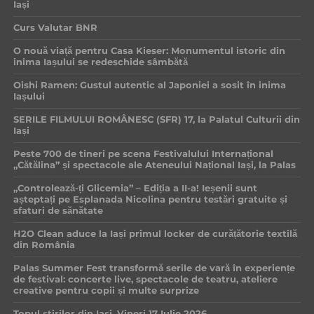
Iași
Curs Valutar BNR
O nouă viață pentru Casa Kieser: Monumentul istoric din
inima Iașului se redeschide sâmbătă
Oishi Ramen: Gustul autentic al Japoniei a sosit în inima
Iașului
SERILE FILMULUI ROMÂNESC (SFR) 17, la Palatul Culturii din
Iași
Peste 700 de tineri pe scena Festivalului Internațional
„Cătălina” și spectacole ale Ateneului Național Iași, la Palas
„Controlează-ți Glicemia” – Ediția a II-a! Ieșenii sunt
așteptați pe Esplanada Nicolina pentru testări gratuite și
sfaturi de sănătate
H2O Clean aduce la Iași primul locker de curățătorie textilă
din România
Palas Summer Fest transformă serile de vară în experiențe
de festival: concerte live, spectacole de teatru, ateliere
creative pentru copii și multe surprize
Topul știrilor din Iași, Vineri 17 Iulie 2026