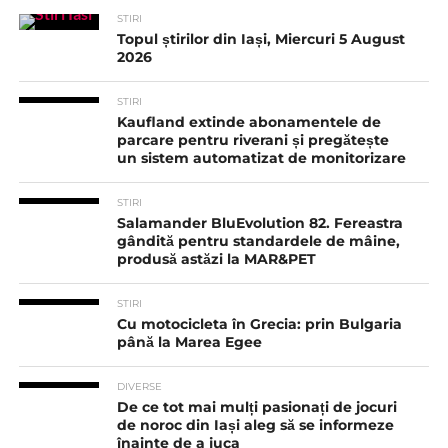
STIRI
Topul știrilor din Iași, Miercuri 5 August
2026
STIRI
Kaufland extinde abonamentele de
parcare pentru riverani și pregătește
un sistem automatizat de monitorizare
STIRI
Salamander BluEvolution 82. Fereastra
gândită pentru standardele de mâine,
produsă astăzi la MAR&PET
STIRI
Cu motocicleta în Grecia: prin Bulgaria
până la Marea Egee
DIVERSE
De ce tot mai mulți pasionați de jocuri
de noroc din Iași aleg să se informeze
înainte de a juca