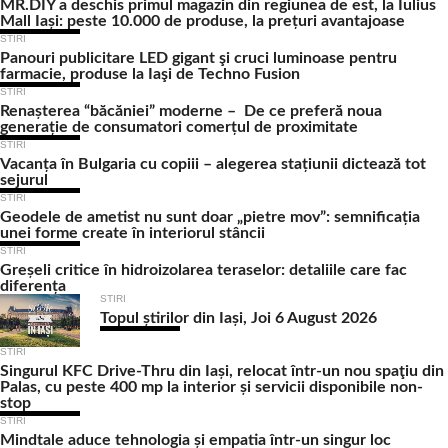
MR.DIY a deschis primul magazin din regiunea de est, la Iulius
Mall Iași: peste 10.000 de produse, la prețuri avantajoase
STIRI
Panouri publicitare LED gigant şi cruci luminoase pentru
farmacie, produse la Iaşi de Techno Fusion
STIRI
Renașterea “băcăniei” moderne – De ce preferă noua
generație de consumatori comerțul de proximitate
STIRI
Vacanța în Bulgaria cu copiii – alegerea stațiunii dictează tot
sejurul
STIRI
Geodele de ametist nu sunt doar „pietre mov”: semnificația
unei forme create în interiorul stâncii
STIRI
Greșeli critice în hidroizolarea teraselor: detaliile care fac
diferența
STIRI
Topul știrilor din Iași, Joi 6 August 2026
STIRI
Singurul KFC Drive-Thru din Iași, relocat într-un nou spaţiu din
Palas, cu peste 400 mp la interior și servicii disponibile non-
stop
STIRI
Mindtale aduce tehnologia și empatia într-un singur loc