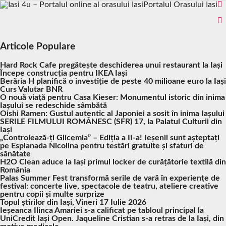
Portalul Orasului Iasi
Articole Populare
Hard Rock Cafe pregătește deschiderea unui restaurant la Iași
Începe construcția pentru IKEA Iași
Berăria H planifică o investiție de peste 40 milioane euro la Iași
Curs Valutar BNR
O nouă viață pentru Casa Kieser: Monumentul istoric din inima
Iașului se redeschide sâmbătă
Oishi Ramen: Gustul autentic al Japoniei a sosit în inima Iașului
SERILE FILMULUI ROMÂNESC (SFR) 17, la Palatul Culturii din
Iași
„Controlează-ți Glicemia” – Ediția a II-a! Ieșenii sunt așteptați
pe Esplanada Nicolina pentru testări gratuite și sfaturi de
sănătate
H2O Clean aduce la Iași primul locker de curățătorie textilă din
România
Palas Summer Fest transformă serile de vară în experiențe de
festival: concerte live, spectacole de teatru, ateliere creative
pentru copii și multe surprize
Topul știrilor din Iași, Vineri 17 Iulie 2026
Ieșeanca Ilinca Amariei s-a calificat pe tabloul principal la
UniCredit Iași Open. Jaqueline Cristian s-a retras de la Iași, din