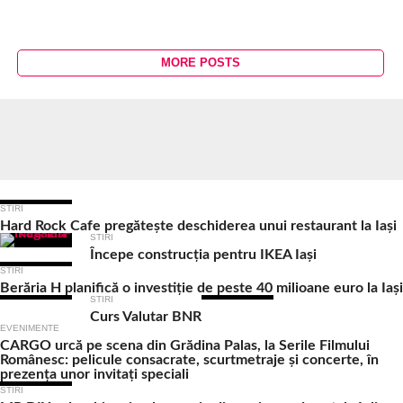
MORE POSTS
Ultimele Articole
STIRI
Hard Rock Cafe pregătește deschiderea unui restaurant la Iași
STIRI
Începe construcția pentru IKEA Iași
STIRI
Berăria H planifică o investiție de peste 40 milioane euro la Iași
STIRI
Curs Valutar BNR
EVENIMENTE
CARGO urcă pe scena din Grădina Palas, la Serile Filmului
Românesc: pelicule consacrate, scurtmetraje și concerte, în
prezența unor invitați speciali
STIRI