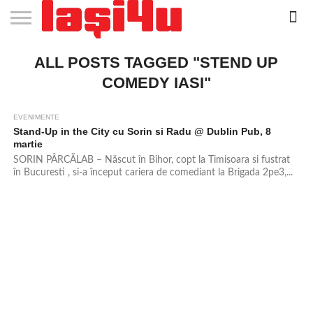
EVENIMENTE
ALL POSTS TAGGED "STEND UP
STIRI
APARTAMENTE
STIRI
JOBS
FILME
CLUBURI /
BARURI /
SALI DE
SALOANE DE
AGENTII
RESTAURANTE
PIZZA
PISCINA
FLORARII
RADIO
SPALATORII
TRACTARI
TAXI
CINEMA
TEATRU
HOTELURI
TEREN
TEREN
FARMACII
COFFEE-
FIRME DE
RENT
NOI IASI
IASI
IN
LA
DISCOTECI
CAFENELE
FORTA
INFRUMUSETARE
DE
IN IASI
IN
IN IASI
LIVE
AUTO
AUTO
IN
/
SPORTIV
TENIS
NON
TO-GO
PUBLICITATE
A
IASI
CINEMA
SI
TURISM
IASI
IN
IASI
PENSIUNI
IASI
STOP
CAR
COMEDY IASI"
FITNESS
IASI
IASI
EVENIMENTE
Stand-Up in the City cu Sorin si Radu @ Dublin Pub, 8
martie
SORIN PÂRCĂLAB – Născut în Bihor, copt la Timisoara si fustrat
în Bucuresti , si-a început cariera de comediant la Brigada 2pe3,...