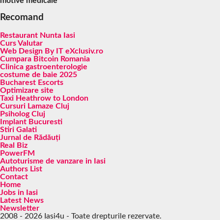
motive medicale
Recomand
Restaurant Nunta Iasi
Curs Valutar
Web Design By IT eXclusiv.ro
Cumpara Bitcoin Romania
Clinica gastroenterologie
costume de baie 2025
Bucharest Escorts
Optimizare site
Taxi Heathrow to London
Cursuri Lamaze Cluj
Psiholog Cluj
Implant Bucuresti
Stiri Galati
Jurnal de Rădăuți
Real Biz
PowerFM
Autoturisme de vanzare in Iasi
Authors List
Contact
Home
Jobs in Iasi
Latest News
Newsletter
2008 - 2026 Iasi4u - Toate drepturile rezervate.