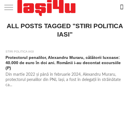
EVENIMENTE
ALL POSTS TAGGED "STIRI POLITICA
STIRI
APARTAMENTE
STIRI
JOBS
FILME
CLUBURI /
BARURI /
SALI DE
SALOANE DE
AGENTII
RESTAURANTE
PIZZA
PISCINA
FLORARII
RADIO
SPALATORII
TRACTARI
TAXI
CINEMA
TEATRU
HOTELURI
TEREN
TEREN
FARMACII
COFFEE-
FIRME DE
RENT
NOI IASI
IASI
IN
LA
DISCOTECI
CAFENELE
FORTA
INFRUMUSETARE
DE
IN IASI
IN
IN IASI
LIVE
AUTO
AUTO
IN
/
SPORTIV
TENIS
NON
TO-GO
PUBLICITATE
A
IASI
CINEMA
SI
TURISM
IASI
IN
IASI
PENSIUNI
IASI
STOP
CAR
IASI"
FITNESS
IASI
IASI
STIRI POLITICA IASI
589
Protectorul penalilor, Alexandru Muraru, călătorii luxoase:
40.000 de euro în doi ani. Românii i-au decontat excursiile
(P)
Din martie 2022 și până în februarie 2024, Alexandru Muraru,
protectorul penalilor din PNL Iași, a fost în delegații în străinătate
ca...