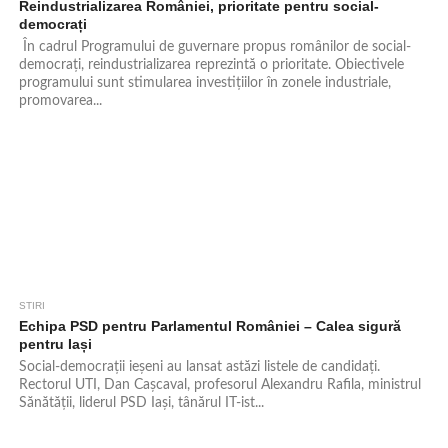
Reindustrializarea României, prioritate pentru social-
democrați
În cadrul Programului de guvernare propus românilor de social-
democrați, reindustrializarea reprezintă o prioritate. Obiectivele
programului sunt stimularea investițiilor în zonele industriale,
promovarea...
STIRI
556
Echipa PSD pentru Parlamentul României – Calea sigură
pentru Iași
Social-democrații ieșeni au lansat astăzi listele de candidați.
Rectorul UTI, Dan Cașcaval, profesorul Alexandru Rafila, ministrul
Sănătății, liderul PSD Iași, tânărul IT-ist...