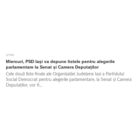
STIRI
581
Miercuri, PSD Iași va depune listele pentru alegerile
parlamentare la Senat și Camera Deputaților
Cele două liste finale ale Organizației Județene Iași a Partidului
Social Democrat pentru alegerile parlamentare, la Senat și Camera
Deputaților, vor fi...