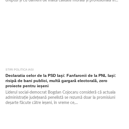
dreptul și cu oameni de înaltă calitate morală și profesională în...
STIRI POLITICA IASI
571
Declaratia celor de la PSD Iași: Fanfaronii de la PNL Iași:
risipă de bani publici, multă gargară electorală, zero
proiecte pentru ieșeni
Liderul social-democrat Bogdan Cojocaru consideră că actuala
administrație județeană penelistă se rezumă doar la promisiuni
deșarte făcute către ieșeni, în vreme ce,...