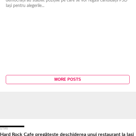
democrații au stabilit pozițiile pe care se vor regăsi candidații PSD
Iași pentru alegerile...
MORE POSTS
Ultimele Articole
STIRI
Hard Rock Cafe pregătește deschiderea unui restaurant la Iași