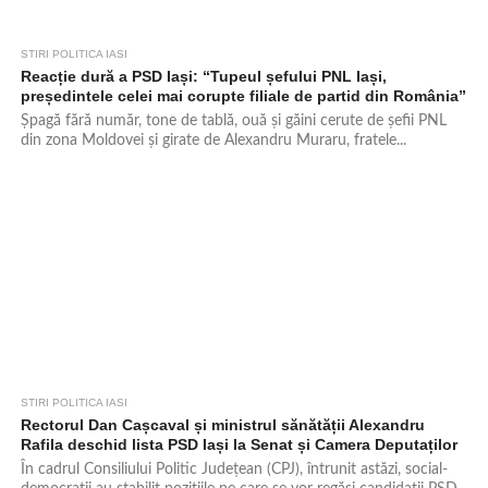
STIRI POLITICA IASI
580
Reacție dură a PSD Iași: “Tupeul șefului PNL Iași,
președintele celei mai corupte filiale de partid din România”
Șpagă fără număr, tone de tablă, ouă și găini cerute de șefii PNL
din zona Moldovei și girate de Alexandru Muraru, fratele...
STIRI POLITICA IASI
833
Rectorul Dan Cașcaval și ministrul sănătății Alexandru
Rafila deschid lista PSD Iași la Senat și Camera Deputaților
În cadrul Consiliului Politic Județean (CPJ), întrunit astăzi, social-