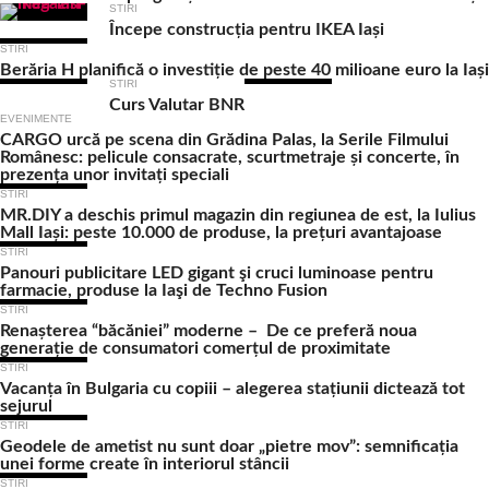
STIRI
Începe construcția pentru IKEA Iași
STIRI
Berăria H planifică o investiție de peste 40 milioane euro la Iași
STIRI
Curs Valutar BNR
EVENIMENTE
CARGO urcă pe scena din Grădina Palas, la Serile Filmului
Românesc: pelicule consacrate, scurtmetraje și concerte, în
prezența unor invitați speciali
STIRI
MR.DIY a deschis primul magazin din regiunea de est, la Iulius
Mall Iași: peste 10.000 de produse, la prețuri avantajoase
STIRI
Panouri publicitare LED gigant şi cruci luminoase pentru
farmacie, produse la Iaşi de Techno Fusion
STIRI
Renașterea “băcăniei” moderne – De ce preferă noua
generație de consumatori comerțul de proximitate
STIRI
Vacanța în Bulgaria cu copiii – alegerea stațiunii dictează tot
sejurul
STIRI
Geodele de ametist nu sunt doar „pietre mov”: semnificația
unei forme create în interiorul stâncii
STIRI