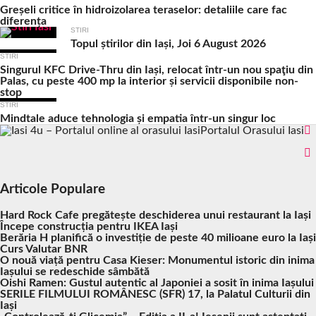
Greșeli critice în hidroizolarea teraselor: detaliile care fac
diferența
STIRI
Topul știrilor din Iași, Joi 6 August 2026
STIRI
Singurul KFC Drive-Thru din Iași, relocat într-un nou spaţiu din
Palas, cu peste 400 mp la interior și servicii disponibile non-
stop
STIRI
Mindtale aduce tehnologia și empatia într-un singur loc
Portalul Orasului Iasi
Articole Populare
Hard Rock Cafe pregătește deschiderea unui restaurant la Iași
Începe construcția pentru IKEA Iași
Berăria H planifică o investiție de peste 40 milioane euro la Iași
Curs Valutar BNR
O nouă viață pentru Casa Kieser: Monumentul istoric din inima
Iașului se redeschide sâmbătă
Oishi Ramen: Gustul autentic al Japoniei a sosit în inima Iașului
SERILE FILMULUI ROMÂNESC (SFR) 17, la Palatul Culturii din
Iași