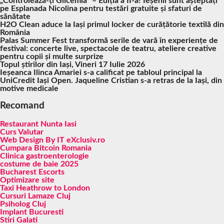
„Controlează-ți Glicemia” – Ediția a II-a! Ieșenii sunt așteptați
pe Esplanada Nicolina pentru testări gratuite și sfaturi de
sănătate
H2O Clean aduce la Iași primul locker de curățătorie textilă din
România
Palas Summer Fest transformă serile de vară în experiențe de
festival: concerte live, spectacole de teatru, ateliere creative
pentru copii și multe surprize
Topul știrilor din Iași, Vineri 17 Iulie 2026
Ieșeanca Ilinca Amariei s-a calificat pe tabloul principal la
UniCredit Iași Open. Jaqueline Cristian s-a retras de la Iași, din
motive medicale
Recomand
Restaurant Nunta Iasi
Curs Valutar
Web Design By IT eXclusiv.ro
Cumpara Bitcoin Romania
Clinica gastroenterologie
costume de baie 2025
Bucharest Escorts
Optimizare site
Taxi Heathrow to London
Cursuri Lamaze Cluj
Psiholog Cluj
Implant Bucuresti
Stiri Galati