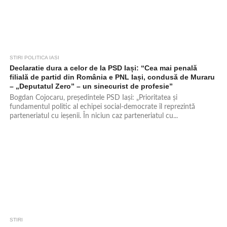
STIRI POLITICA IASI
465
Declaratie dura a celor de la PSD Iași: “Cea mai penală
filială de partid din România e PNL Iași, condusă de Muraru
– „Deputatul Zero” – un sinecurist de profesie”
Bogdan Cojocaru, președintele PSD Iași: „Prioritatea și
fundamentul politic al echipei social-democrate îl reprezintă
parteneriatul cu ieșenii. În niciun caz parteneriatul cu...
STIRI
1.3K