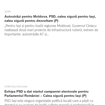
STIRI
643
Autostrăzi pentru Moldova. PSD, calea sigură pentru Iași,
calea sigură pentru dezvoltare (P)
„Pentru Iași și pentru toată regiunea Moldovei, Guvernul Ciolacu
realizează două mari proiecte de infrastructură rutieră, extrem de
importante: autostrăzile A7 și...
STIRI POLITICA IASI
713
Echipa PSD a dat startul campaniei electorale pentru
Parlamentul României – Calea sigură pentru Iași (P)
PSD Iași este singura organizație politică locală care a pășit cu