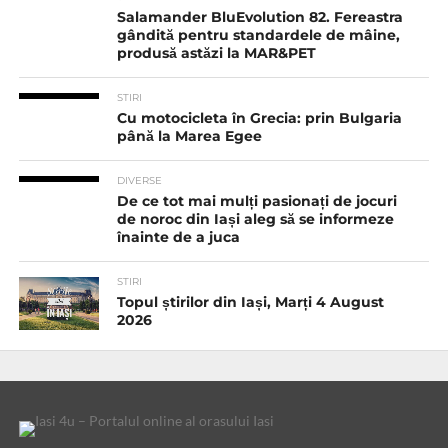
Salamander BluEvolution 82. Fereastra
gândită pentru standardele de mâine,
produsă astăzi la MAR&PET
STIRI
Cu motocicleta în Grecia: prin Bulgaria
până la Marea Egee
DIVERSE
De ce tot mai mulți pasionați de jocuri
de noroc din Iași aleg să se informeze
înainte de a juca
STIRI
Topul știrilor din Iași, Marți 4 August
2026