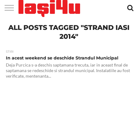
EVENIMENTE
ALL POSTS TAGGED "STRAND IASI
STIRI
APARTAMENTE
STIRI
JOBS
FILME
CLUBURI /
BARURI /
SALI DE
SALOANE DE
AGENTII
RESTAURANTE
PIZZA
PISCINA
FLORARII
RADIO
SPALATORII
TRACTARI
TAXI
CINEMA
TEATRU
HOTELURI
TEREN
TEREN
FARMACII
COFFEE-
FIRME DE
RENT
NOI IASI
IASI
IN
LA
DISCOTECI
CAFENELE
FORTA
INFRUMUSETARE
DE
IN IASI
IN
IN IASI
LIVE
AUTO
AUTO
IN
/
SPORTIV
TENIS
NON
TO-GO
PUBLICITATE
A
IASI
CINEMA
SI
TURISM
IASI
IN IASI
IASI
PENSIUNI
IASI
STOP
CAR
2014"
FITNESS
IASI
STIRI
In acest weekend se deschide Strandul Municipal
Deja Purcica s-a deschis saptamana trecuta, iar in aceast final de
saptamana se redeschide si strandul municipal. Instalatiile au fost
verificate, mentenanta...