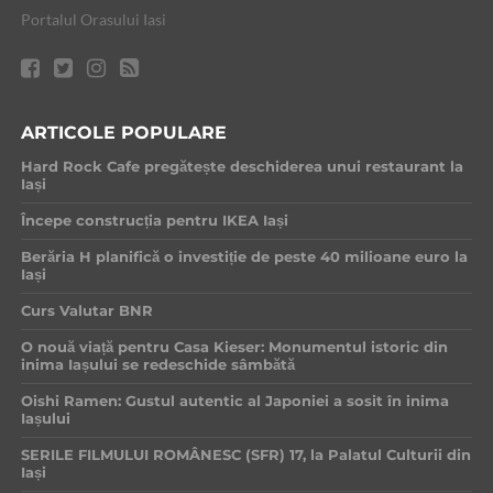
Portalul Orasului Iasi
ARTICOLE POPULARE
Hard Rock Cafe pregătește deschiderea unui restaurant la
Iași
Începe construcția pentru IKEA Iași
Berăria H planifică o investiție de peste 40 milioane euro la
Iași
Curs Valutar BNR
O nouă viață pentru Casa Kieser: Monumentul istoric din
inima Iașului se redeschide sâmbătă
Oishi Ramen: Gustul autentic al Japoniei a sosit în inima
Iașului
SERILE FILMULUI ROMÂNESC (SFR) 17, la Palatul Culturii din
Iași