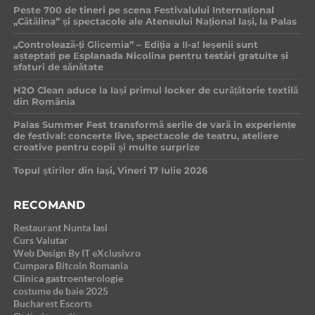
Peste 700 de tineri pe scena Festivalului Internațional
„Cătălina” și spectacole ale Ateneului Național Iași, la Palas
„Controlează-ți Glicemia” – Ediția a II-a! Ieșenii sunt
așteptați pe Esplanada Nicolina pentru testări gratuite și
sfaturi de sănătate
H2O Clean aduce la Iași primul locker de curățătorie textilă
din România
Palas Summer Fest transformă serile de vară în experiențe
de festival: concerte live, spectacole de teatru, ateliere
creative pentru copii și multe surprize
Topul știrilor din Iași, Vineri 17 Iulie 2026
RECOMAND
Restaurant Nunta Iasi
Curs Valutar
Web Design By IT eXclusiv.ro
Cumpara Bitcoin Romania
Clinica gastroenterologie
costume de baie 2025
Bucharest Escorts