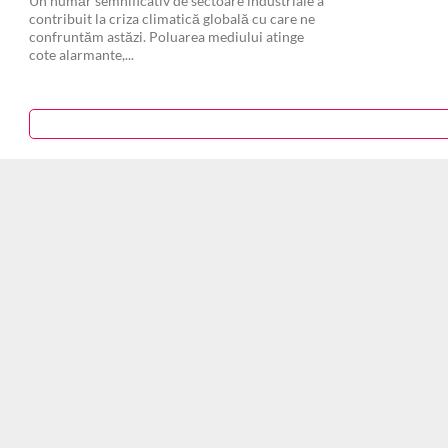
Un număr semnificativ de sectoare industriale a
contribuit la criza climatică globală cu care ne
confruntăm astăzi. Poluarea mediului atinge
cote alarmante,...