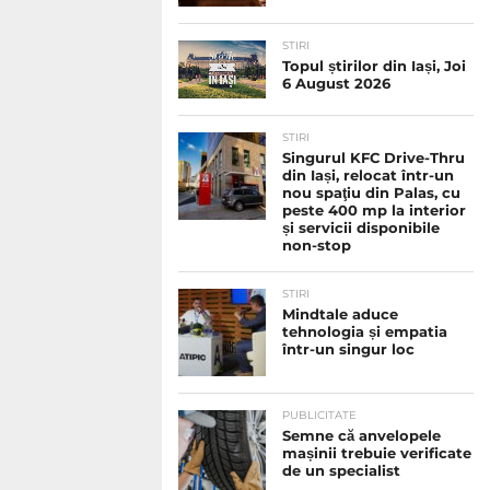
STIRI
Topul știrilor din Iași, Joi
6 August 2026
STIRI
Singurul KFC Drive-Thru
din Iași, relocat într-un
nou spaţiu din Palas, cu
peste 400 mp la interior
și servicii disponibile
non-stop
STIRI
Mindtale aduce
tehnologia și empatia
într-un singur loc
PUBLICITATE
Semne că anvelopele
mașinii trebuie verificate
de un specialist