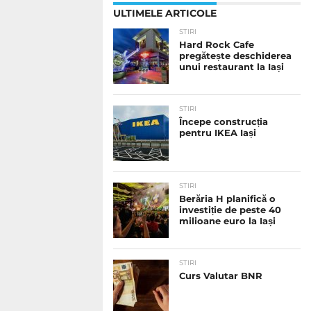
ULTIMELE ARTICOLE
STIRI
Hard Rock Cafe
pregătește deschiderea
unui restaurant la Iași
STIRI
Începe construcția
pentru IKEA Iași
STIRI
Berăria H planifică o
investiție de peste 40
milioane euro la Iași
STIRI
Curs Valutar BNR