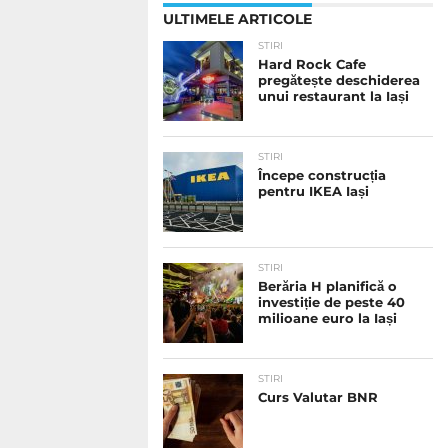
ULTIMELE ARTICOLE
STIRI
Hard Rock Cafe
pregătește deschiderea
unui restaurant la Iași
STIRI
Începe construcția
pentru IKEA Iași
STIRI
Berăria H planifică o
investiție de peste 40
milioane euro la Iași
STIRI
Curs Valutar BNR