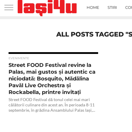
HOME
STIRI
CO
ALL POSTS TAGGED "S
EVENIMENTE
Street FOOD Festival revine la
Palas, mai gustos și autentic ca
niciodată: Bosquito, Mădălina
Pavăl Live Orchestra și
Rockabella, printre invitați
Street FOOD Festival dă tonul celei mai mari
călătorii culinare din acest an. În perioada 8-11
septembrie, în grădina Ansamblului Palas Iași,...