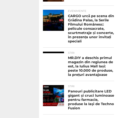
EVENIMENTE
CARGO urcă pe scena din
Grădina Palas, la Serile
Filmului Românesc:
pelicule consacrate,
scurtmetraje și concerte,
în prezența unor invitați
speciali
STIRI
MR.DIY a deschis primul
magazin din regiunea de
est, la Iulius Mall Iași:
peste 10.000 de produse,
la prețuri avantajoase
STIRI
Panouri publicitare LED
gigant şi cruci luminoase
pentru farmacie,
produse la Iaşi de Techno
Fusion