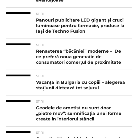
avantajoase
STIRI
Panouri publicitare LED gigant şi cruci
luminoase pentru farmacie, produse la
Iaşi de Techno Fusion
STIRI
Renașterea “băcăniei” moderne – De
ce preferă noua generație de
consumatori comerțul de proximitate
STIRI
Vacanța în Bulgaria cu copiii – alegerea
stațiunii dictează tot sejurul
STIRI
Geodele de ametist nu sunt doar
„pietre mov”: semnificația unei forme
create în interiorul stâncii
STIRI