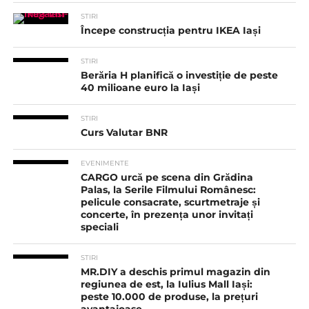
STIRI
Începe construcția pentru IKEA Iași
STIRI
Berăria H planifică o investiție de peste
40 milioane euro la Iași
STIRI
Curs Valutar BNR
EVENIMENTE
CARGO urcă pe scena din Grădina
Palas, la Serile Filmului Românesc:
pelicule consacrate, scurtmetraje și
concerte, în prezența unor invitați
speciali
STIRI
MR.DIY a deschis primul magazin din
regiunea de est, la Iulius Mall Iași:
peste 10.000 de produse, la prețuri