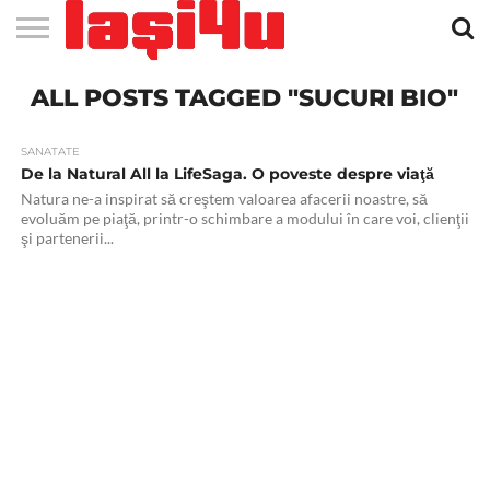
EVENIMENTE
ALL POSTS TAGGED "SUCURI BIO"
STIRI
APARTAMENTE
STIRI
JOBS
FILME
CLUBURI /
BARURI /
SALI DE
SALOANE DE
AGENTII
RESTAURANTE
PIZZA
PISCINA
FLORARII
RADIO
SPALATORII
TRACTARI
TAXI
CINEMA
TEATRU
HOTELURI
TEREN
TEREN
FARMACII
COFFEE-
FIRME DE
RENT
NOI IASI
IASI
IN
LA
DISCOTECI
CAFENELE
FORTA
INFRUMUSETARE
DE
IN IASI
IN
IN IASI
LIVE
AUTO
AUTO
IN
/
SPORTIV
TENIS
NON
TO-GO
PUBLICITATE
A
IASI
CINEMA
SI
TURISM
IASI
IN IASI
IASI
PENSIUNI
IASI
STOP
CAR
FITNESS
IASI
SANATATE
De la Natural All la LifeSaga. O poveste despre viaţă
Natura ne-a inspirat să creştem valoarea afacerii noastre, să
evoluăm pe piaţă, printr-o schimbare a modului în care voi, clienţii
şi partenerii...