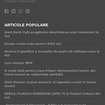
Portalul Orasului Iasi
ARTICOLE POPULARE
Hard Rock Cafe pregătește deschiderea unui restaurant la
Iași
Începe construcția pentru IKEA Iași
Berăria H planifică o investiție de peste 40 milioane euro la
Iași
Curs Valutar BNR
O nouă viață pentru Casa Kieser: Monumentul istoric din
inima Iașului se redeschide sâmbătă
Oishi Ramen: Gustul autentic al Japoniei a sosit în inima
Iașului
SERILE FILMULUI ROMÂNESC (SFR) 17, la Palatul Culturii din
Iași