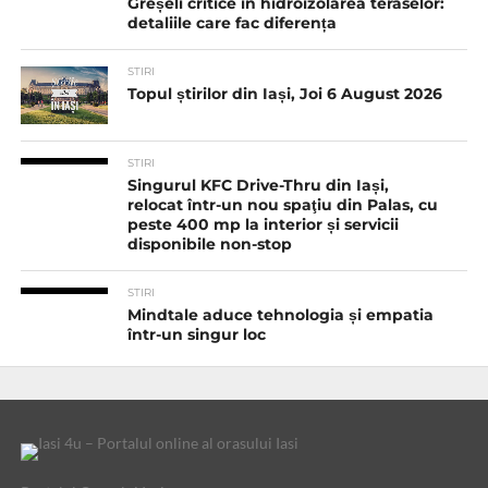
Greșeli critice în hidroizolarea teraselor:
detaliile care fac diferența
STIRI
Topul știrilor din Iași, Joi 6 August 2026
STIRI
Singurul KFC Drive-Thru din Iași,
relocat într-un nou spaţiu din Palas, cu
peste 400 mp la interior și servicii
disponibile non-stop
STIRI
Mindtale aduce tehnologia și empatia
într-un singur loc