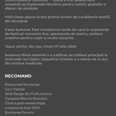
„Controlează-ți Glicemia” – Ediția a II-a! Ieșenii sunt
așteptați pe Esplanada Nicolina pentru testări gratuite și
sfaturi de sănătate
H2O Clean aduce la Iași primul locker de curățătorie textilă
din România
Palas Summer Fest transformă serile de vară în experiențe
de festival: concerte live, spectacole de teatru, ateliere
creative pentru copii și multe surprize
Topul știrilor din Iași, Vineri 17 Iulie 2026
Ieșeanca Ilinca Amariei s-a calificat pe tabloul principal la
UniCredit Iași Open. Jaqueline Cristian s-a retras de la Iași,
din motive medicale
RECOMAND
Restaurant Nunta Iasi
Curs Valutar
Web Design By IT eXclusiv.ro
Cumpara Bitcoin Romania
Clinica gastroenterologie
costume de baie 2025
Bucharest Escorts