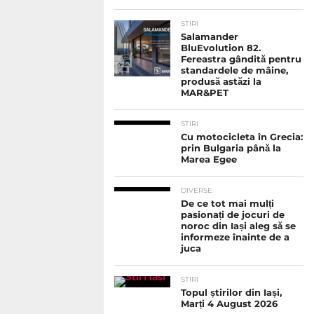
STIRI
Salamander
BluEvolution 82.
Fereastra gândită pentru
standardele de mâine,
produsă astăzi la
MAR&PET
STIRI
Cu motocicleta în Grecia:
prin Bulgaria până la
Marea Egee
DIVERSE
De ce tot mai mulți
pasionați de jocuri de
noroc din Iași aleg să se
informeze înainte de a
juca
STIRI
Topul știrilor din Iași,
Marți 4 August 2026