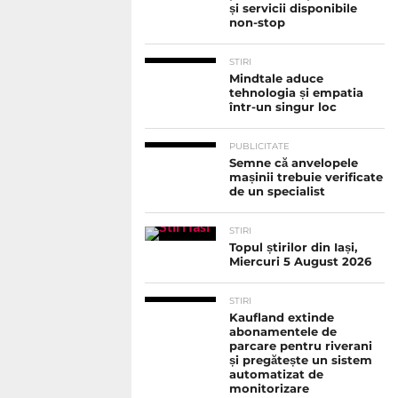
și servicii disponibile
non-stop
STIRI
Mindtale aduce
tehnologia și empatia
într-un singur loc
PUBLICITATE
Semne că anvelopele
mașinii trebuie verificate
de un specialist
STIRI
Topul știrilor din Iași,
Miercuri 5 August 2026
STIRI
Kaufland extinde
abonamentele de
parcare pentru riverani
și pregătește un sistem
automatizat de
monitorizare