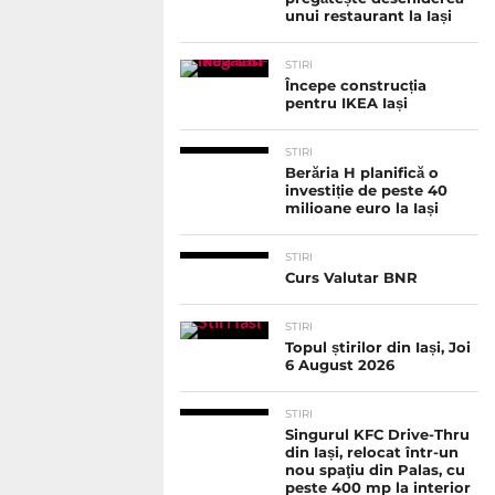
unui restaurant la Iași
STIRI
Începe construcția
pentru IKEA Iași
STIRI
Berăria H planifică o
investiție de peste 40
milioane euro la Iași
STIRI
Curs Valutar BNR
STIRI
Topul știrilor din Iași, Joi
6 August 2026
STIRI
Singurul KFC Drive-Thru
din Iași, relocat într-un
nou spaţiu din Palas, cu
peste 400 mp la interior