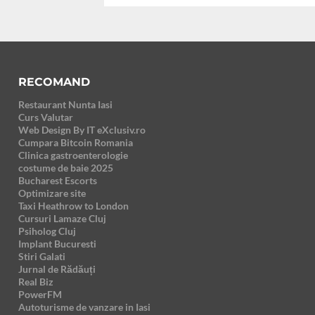
RECOMAND
Restaurant Nunta Iasi
Curs Valutar
Web Design By IT eXclusiv.ro
Cumpara Bitcoin Romania
Clinica gastroenterologie
costume de baie 2025
Bucharest Escorts
Optimizare site
Taxi Heathrow to London
Cursuri Lamaze Cluj
Psiholog Cluj
Implant Bucuresti
Stiri Galati
Jurnal de Rădăuți
Real Biz
PowerFM
Autoturisme de vanzare in Iasi