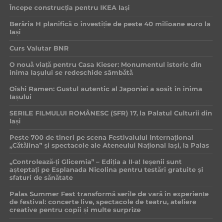
Începe construcția pentru IKEA Iași
Berăria H planifică o investiție de peste 40 milioane euro la
Iași
Curs Valutar BNR
O nouă viață pentru Casa Kieser: Monumentul istoric din
inima Iașului se redeschide sâmbătă
Oishi Ramen: Gustul autentic al Japoniei a sosit în inima
Iașului
SERILE FILMULUI ROMÂNESC (SFR) 17, la Palatul Culturii din
Iași
Peste 700 de tineri pe scena Festivalului Internațional
„Cătălina” și spectacole ale Ateneului Național Iași, la Palas
„Controlează-ți Glicemia” – Ediția a II-a! Ieșenii sunt
așteptați pe Esplanada Nicolina pentru testări gratuite și
sfaturi de sănătate
Palas Summer Fest transformă serile de vară în experiențe
de festival: concerte live, spectacole de teatru, ateliere
creative pentru copii și multe surprize