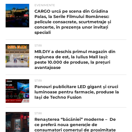
EVENIMENTE
CARGO urcă pe scena din Grădina
Palas, la Serile Filmului Românesc:
pelicule consacrate, scurtmetraje și
concerte, în prezența unor invitați
speciali
STIRI
MR.DIY a deschis primul magazin din
regiunea de est, la Iulius Mall Iași:
peste 10.000 de produse, la prețuri
avantajoase
STIRI
Panouri publicitare LED gigant şi cruci
luminoase pentru farmacie, produse la
Iaşi de Techno Fusion
STIRI
Renașterea “băcăniei” moderne – De
ce preferă noua generație de
consumatori comerțul de proximitate