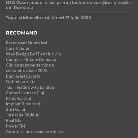
H2O Clean aduce la Iași primul locker de curățătorie textilă
din România
Topul știrilor din Iași, Vineri 17 Iulie 2026
RECOMAND
Restaurant Nunta Iasi
Curs Valutar
Web Design By IT eXclusiv.ro
Cumpara Bitcoin Romania
Clinica gastroenterologie
costume de baie 2025
Bucharest Escorts
Optimizare site
Taxi Heathrow to London
Cursuri Lamaze Cluj
Psiholog Cluj
Implant Bucuresti
Stiri Galati
Jurnal de Rădăuți
Real Biz
PowerFM
Autoturisme de vanzare in Iasi