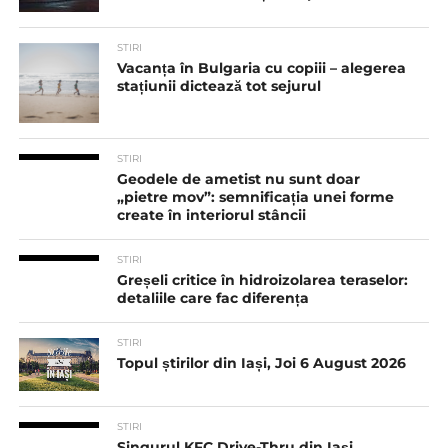
STIRI
Vacanța în Bulgaria cu copiii – alegerea
stațiunii dictează tot sejurul
STIRI
Geodele de ametist nu sunt doar
„pietre mov”: semnificația unei forme
create în interiorul stâncii
STIRI
Greșeli critice în hidroizolarea teraselor:
detaliile care fac diferența
STIRI
Topul știrilor din Iași, Joi 6 August 2026
STIRI
Singurul KFC Drive-Thru din Iași,