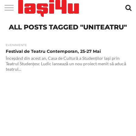
EVENIMENTE
ALL POSTS TAGGED "UNITEATRU"
STIRI
APARTAMENTE
STIRI
JOBS
FILME
CLUBURI /
BARURI /
SALI DE
SALOANE DE
AGENTII
RESTAURANTE
PIZZA
PISCINA
FLORARII
RADIO
SPALATORII
TRACTARI
TAXI
CINEMA
TEATRU
HOTELURI
TEREN
TEREN
FARMACII
COFFEE-
FIRME DE
RENT
NOI IASI
IASI
IN
LA
DISCOTECI
CAFENELE
FORTA
INFRUMUSETARE
DE
IN IASI
IN
IN IASI
LIVE
AUTO
AUTO
IN
/
SPORTIV
TENIS
NON
TO-GO
PUBLICITATE
A
IASI
CINEMA
SI
TURISM
IASI
IN IASI
IASI
PENSIUNI
IASI
STOP
CAR
FITNESS
IASI
EVENIMENTE
Festival de Teatru Contemporan, 25-27 Mai
Începând din acest an, Casa de Cultură a Studenților Iași prin
Teatrul Studențesc Ludic lansează un nou proiect menit să aducă
teatrul...