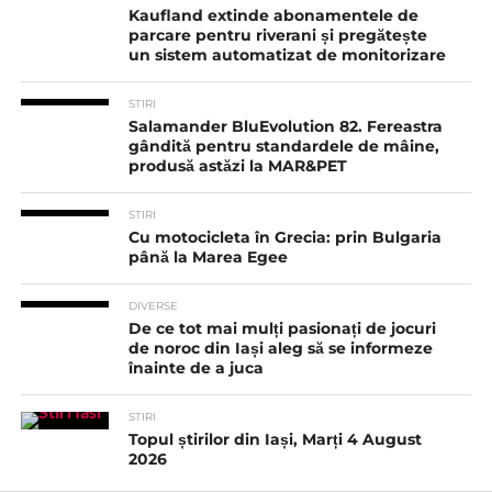
Kaufland extinde abonamentele de
parcare pentru riverani și pregătește
un sistem automatizat de monitorizare
STIRI
Salamander BluEvolution 82. Fereastra
gândită pentru standardele de mâine,
produsă astăzi la MAR&PET
STIRI
Cu motocicleta în Grecia: prin Bulgaria
până la Marea Egee
DIVERSE
De ce tot mai mulți pasionați de jocuri
de noroc din Iași aleg să se informeze
înainte de a juca
STIRI
Topul știrilor din Iași, Marți 4 August
2026