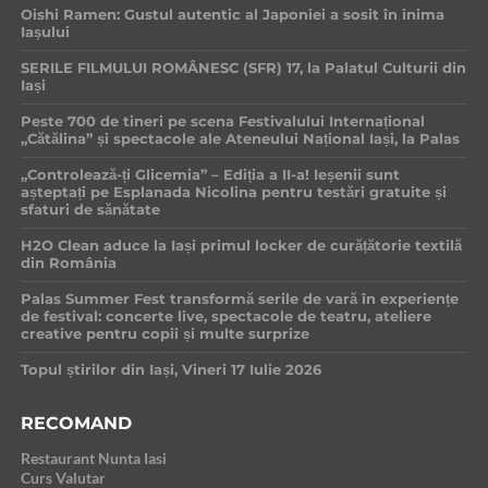
Oishi Ramen: Gustul autentic al Japoniei a sosit în inima
Iașului
SERILE FILMULUI ROMÂNESC (SFR) 17, la Palatul Culturii din
Iași
Peste 700 de tineri pe scena Festivalului Internațional
„Cătălina” și spectacole ale Ateneului Național Iași, la Palas
„Controlează-ți Glicemia” – Ediția a II-a! Ieșenii sunt
așteptați pe Esplanada Nicolina pentru testări gratuite și
sfaturi de sănătate
H2O Clean aduce la Iași primul locker de curățătorie textilă
din România
Palas Summer Fest transformă serile de vară în experiențe
de festival: concerte live, spectacole de teatru, ateliere
creative pentru copii și multe surprize
Topul știrilor din Iași, Vineri 17 Iulie 2026
RECOMAND
Restaurant Nunta Iasi
Curs Valutar