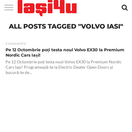
EVENIMENTE
ALL POSTS TAGGED "VOLVO IASI"
STIRI
APARTAMENTE
STIRI
JOBS
FILME
CLUBURI /
BARURI /
SALI DE
SALOANE DE
AGENTII
RESTAURANTE
PIZZA
PISCINA
FLORARII
RADIO
SPALATORII
TRACTARI
TAXI
CINEMA
TEATRU
HOTELURI
TEREN
TEREN
FARMACII
COFFEE-
FIRME DE
RENT
NOI IASI
IASI
IN
LA
DISCOTECI
CAFENELE
FORTA
INFRUMUSETARE
DE
IN IASI
IN
IN IASI
LIVE
AUTO
AUTO
IN
/
SPORTIV
TENIS
NON
TO-GO
PUBLICITATE
A
IASI
CINEMA
SI
TURISM
IASI
IN IASI
IASI
PENSIUNI
IASI
STOP
CAR
FITNESS
IASI
EVENIMENTE
Pe 12 Octombrie poți testa noul Volvo EX30 la Premium
Nordic Cars Iași!
Pe 12 Octombrie poți testa noul Volvo EX30 la Premium Nordic
Cars Iași! Programează-te la Electric Dealer Open Doors și
bucură-te de...