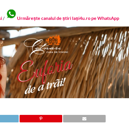
si
/
Urmărește canalul de știri Iași4u.ro pe WhatsApp