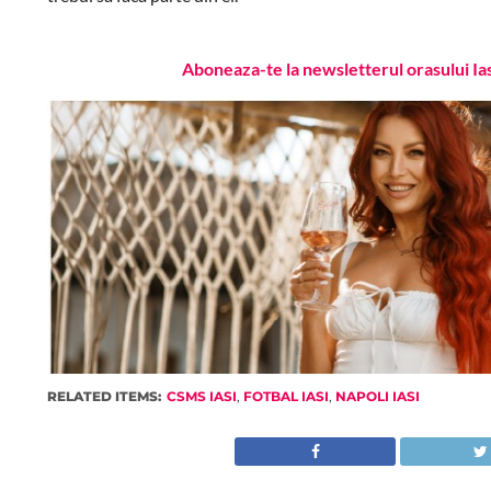
Aboneaza-te la newsletterul orasului Ia
RELATED ITEMS:
CSMS IASI
,
FOTBAL IASI
,
NAPOLI IASI