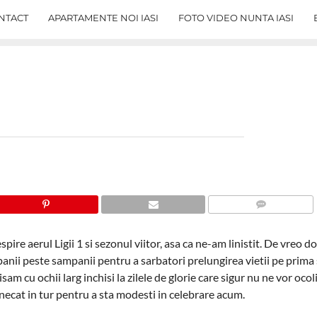
NTACT
APARTAMENTE NOI IASI
FOTO VIDEO NUNTA IASI
COMMENTS
pire aerul Ligii 1 si sezonul viitor, asa ca ne-am linistit. De vreo d
ii peste sampanii pentru a sarbatori prelungirea vietii pe prima 
sam cu ochii larg inchisi la zilele de glorie care sigur nu ne vor ocol
unecat in tur pentru a sta modesti in celebrare acum.