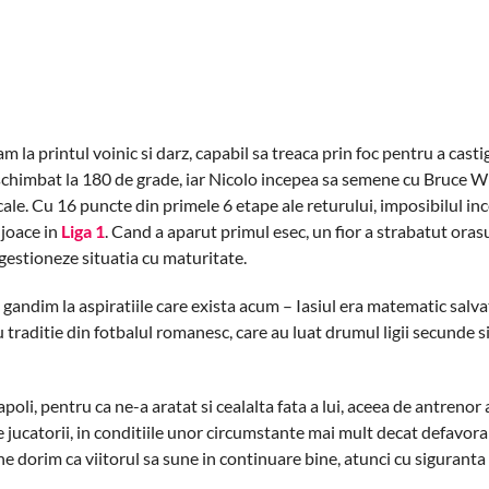
 la printul voinic si darz, capabil sa treaca prin foc pentru a casti
u schimbat la 180 de grade, iar Nicolo incepea sa semene cu Bruce Wil
cale. Cu 16 puncte din primele 6 etape ale returului, imposibilul in
 joace in
Liga 1
.
Cand a aparut primul esec, un fior a strabatut oras
a gestioneze situatia cu maturitate.
gandim la aspiratiile care exista acum – Iasiul era matematic salva
traditie din fotbalul romanesc, care au luat drumul ligii secunde s
oli, pentru ca ne-a aratat si cealalta fata a lui, aceea de antrenor
 jucatorii, in conditiile unor circumstante mai mult decat defavorab
e dorim ca viitorul sa sune in continuare bine, atunci cu siguranta