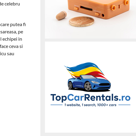
 de celebru
care putea fi
usareasa, pe
l echipei in
face ceva si
aicu sau