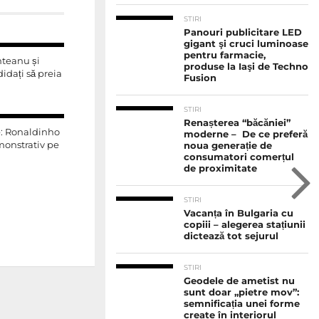
STIRI
Panouri publicitare LED
gigant şi cruci luminoase
pentru farmacie,
nteanu și
produse la Iaşi de Techno
idați să preia
Fusion
STIRI
Renașterea “băcăniei”
e: Ronaldinho
moderne – De ce preferă
monstrativ pe
noua generație de
consumatori comerțul
de proximitate
STIRI
Vacanța în Bulgaria cu
copiii – alegerea stațiunii
dictează tot sejurul
STIRI
Geodele de ametist nu
sunt doar „pietre mov”:
semnificația unei forme
create în interiorul