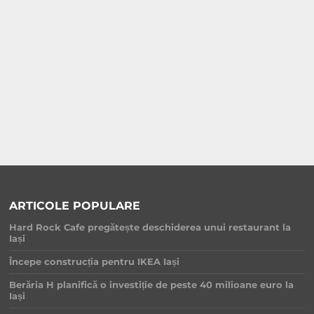
ARTICOLE POPULARE
Hard Rock Cafe pregătește deschiderea unui restaurant la
Iași
Începe construcția pentru IKEA Iași
Berăria H planifică o investiție de peste 40 milioane euro la
Iași