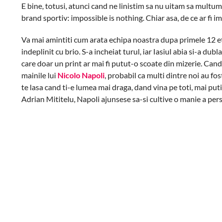
E bine, totusi, atunci cand ne linistim sa nu uitam sa multumim
brand sportiv: impossible is nothing. Chiar asa, de ce ar fi i
Va mai amintiti cum arata echipa noastra dupa primele 12 eta
indeplinit cu brio. S-a incheiat turul, iar Iasiul abia si-a d
care doar un print ar mai fi putut-o scoate din mizerie. Cand
mainile lui
Nicolo Napoli
, probabil ca multi dintre noi au fo
te lasa cand ti-e lumea mai draga, dand vina pe toti, mai put
Adrian Mititelu, Napoli ajunsese sa-si cultive o manie a per