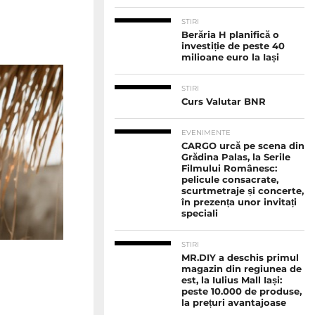
STIRI
Berăria H planifică o
investiție de peste 40
milioane euro la Iași
STIRI
Curs Valutar BNR
EVENIMENTE
CARGO urcă pe scena din
Grădina Palas, la Serile
Filmului Românesc:
pelicule consacrate,
scurtmetraje și concerte,
în prezența unor invitați
speciali
STIRI
MR.DIY a deschis primul
magazin din regiunea de
est, la Iulius Mall Iași:
peste 10.000 de produse,
la prețuri avantajoase