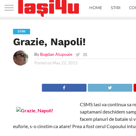
HOME
STIRI
CO
STIRI
Grazie, Napoli!
By
Bogdan Alupoaie
Posted on
May 22, 2015
CSMS Iasi va continua sa res
saptamani deschidem sampan
facem planuri de bataie si vi
euforie, s-o cinstim ca atare! Prea a fost cerul Copoului int