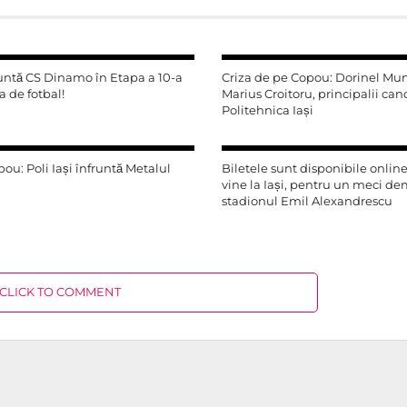
fruntă CS Dinamo în Etapa a 10-a
Criza de pe Copou: Dorinel Mu
a de fotbal!
Marius Croitoru, principalii cand
Politehnica Iași
pou: Poli Iași înfruntă Metalul
Biletele sunt disponibile onlin
vine la Iași, pentru un meci de
stadionul Emil Alexandrescu
CLICK TO COMMENT