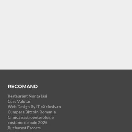
RECOMAND
Restaurant Nunta Iasi
Curs Valutar
Web Design By IT eXclusiv.ro
Cumpara Bitcoin Romania
Clinica gastroenterologie
costume de baie 2025
Bucharest Escorts