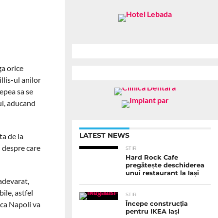
ga orice
lis-ul anilor
cepea sa se
ul, aducand
LATEST NEWS
ta de la
i despre care
STIRI
Hard Rock Cafe
pregătește deschiderea
unui restaurant la Iași
 adevarat,
ile, astfel
STIRI
 ca Napoli va
Începe construcția
pentru IKEA Iași