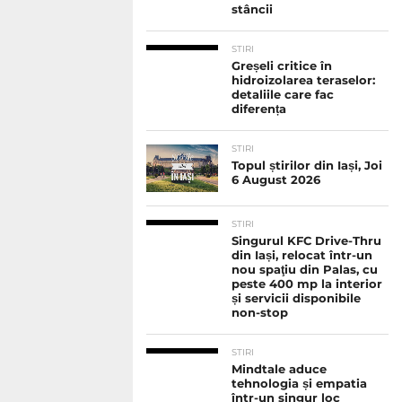
stâncii
STIRI
Greșeli critice în
hidroizolarea teraselor:
detaliile care fac
diferența
STIRI
Topul știrilor din Iași, Joi
6 August 2026
STIRI
Singurul KFC Drive-Thru
din Iași, relocat într-un
nou spaţiu din Palas, cu
peste 400 mp la interior
și servicii disponibile
non-stop
STIRI
Mindtale aduce
tehnologia și empatia
într-un singur loc