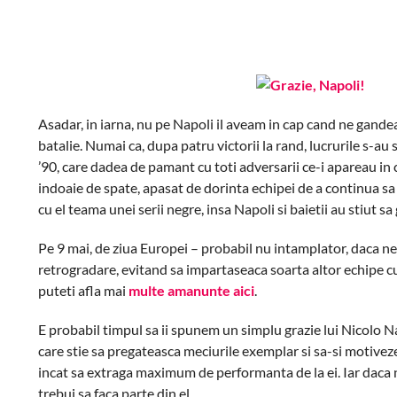
Asadar, in iarna, nu pe Napoli il aveam in cap cand ne gandeam
batalie. Numai ca, dupa patru victorii la rand, lucrurile s-a
’90, care dadea de pamant cu toti adversarii ce-i apareau in 
indoaie de spate, apasat de dorinta echipei de a continua sa
cu el teama unei serii negre, insa Napoli si baietii au stiut s
Pe 9 mai, de ziua Europei – probabil nu intamplator, daca ne 
retrogradare, evitand sa impartaseaca soarta altor echipe cu 
puteti afla mai
multe amanunte aici
.
E probabil timpul sa ii spunem un simplu grazie lui Nicolo Nap
care stie sa pregateasca meciurile exemplar si sa-si motiveze
incat sa extraga maximum de performanta de la ei. Iar daca n
trebui sa faca parte din el.