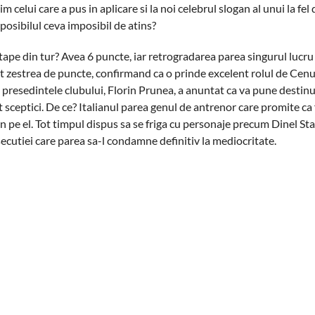
 celui care a pus in aplicare si la noi celebrul slogan al unui la fel
mposibilul ceva imposibil de atins?
pe din tur? Avea 6 puncte, iar retrogradarea parea singurul lucru 
ublat zestrea de puncte, confirmand ca o prinde excelent rolul de Cen
 presedintele clubului, Florin Prunea, a anuntat ca va pune destinu
st sceptici. De ce? Italianul parea genul de antrenor care promite ca 
in pe el. Tot timpul dispus sa se friga cu personaje precum Dinel St
secutiei care parea sa-l condamne definitiv la mediocritate.