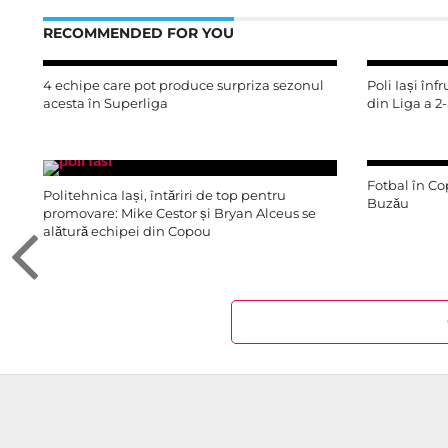
RECOMMENDED FOR YOU
4 echipe care pot produce surpriza sezonul
Poli Iași în
acesta în Superliga
din Liga a 2-
Fotbal în Co
Politehnica Iași, întăriri de top pentru
Buzău
promovare: Mike Cestor și Bryan Alceus se
alătură echipei din Copou