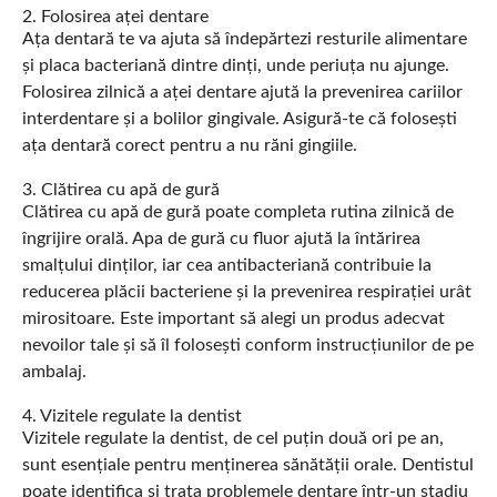
2. Folosirea aței dentare
Ața dentară te va ajuta să îndepărtezi resturile alimentare
și placa bacteriană dintre dinți, unde periuța nu ajunge.
Folosirea zilnică a aței dentare ajută la prevenirea cariilor
interdentare și a bolilor gingivale. Asigură-te că folosești
ața dentară corect pentru a nu răni gingiile.
3. Clătirea cu apă de gură
Clătirea cu apă de gură poate completa rutina zilnică de
îngrijire orală. Apa de gură cu fluor ajută la întărirea
smalțului dinților, iar cea antibacteriană contribuie la
reducerea plăcii bacteriene și la prevenirea respirației urât
mirositoare. Este important să alegi un produs adecvat
nevoilor tale și să îl folosești conform instrucțiunilor de pe
ambalaj.
4. Vizitele regulate la dentist
Vizitele regulate la dentist, de cel puțin două ori pe an,
sunt esențiale pentru menținerea sănătății orale. Dentistul
poate identifica și trata problemele dentare într-un stadiu