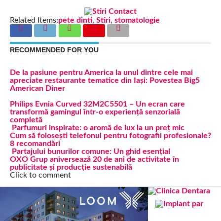
Related Items:
pete dinti
,
Stiri
,
stomatologie
RECOMMENDED FOR YOU
De la pasiune pentru America la unul dintre cele mai
apreciate restaurante tematice din Iași: Povestea Big5
American Diner
Philips Evnia Curved 32M2C5501 – Un ecran care
transformă gamingul într-o experiență senzorială
completă
Parfumuri inspirate: o aromă de lux la un preț mic
Cum să folosești telefonul pentru fotografii profesionale?
8 recomandări
Partajului bunurilor comune: Un ghid esențial
OXO Grup aniversează 20 de ani de activitate în
publicitate și producție sustenabilă
Click to comment