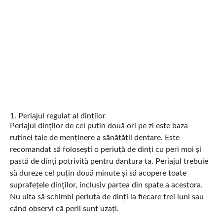
1. Periajul regulat al dinților
Periajul dinților de cel puțin două ori pe zi este baza
rutinei tale de menținere a sănătății dentare. Este
recomandat să folosești o periuță de dinți cu peri moi și
pastă de dinți potrivită pentru dantura ta. Periajul trebuie
să dureze cel puțin două minute și să acopere toate
suprafețele dinților, inclusiv partea din spate a acestora.
Nu uita să schimbi periuța de dinți la fiecare trei luni sau
când observi că perii sunt uzați.