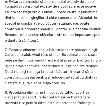
6. Evitarea fumatului și a consumului excesiv de alcool
Fumatul și consumul excesiv de alcool au efecte nocive
asupra sănătății orale. Fumatul poate cauza îngălbenirea
dinților, boli ale gingiilor și chiar cancer oral. Alcoolul, în
special în combinație cu băuturile zaharoase, poate
contribui la erodarea smalțului dentar și la apariția cariilor.
Renunțarea la aceste obiceiuri este un pas important spre
o dantură sănătoasă.
7. Evitarea alimentelor și a băuturilor care pătează dinții
Cafeaua, ceaiul, vinul roșu și sucurile colorate pot cauza
pete pe dinți. Consumul frecvent al acestor băuturi, fără o
igienă orală adecvată, poate duce la îngălbenirea dinților.
Dacă nu poți renunța la aceste băuturi, încearcă să le
consumi cu un pai pentru a reduce contactul cu dinții și
clătește-ți gura cu apă după consum.
8. Protejarea dinților în timpul activităților sportive
Dacă practici sporturi de contact sau activități care
prezintă risc pentru dinți, este important să folosești o