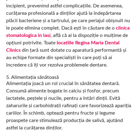
incipient, prevenind astfel complicațiile. De asemenea,
curățarea profesională a dinților ajută la îndepărtarea
plăcii bacteriene și a tartrului, pe care periajul obișnuit nu
le poate elimina complet. Dacă ești în căutare de o
clinica
stomatologica in Iasi
, află că ai la dispoziție o mulțime de
opțiuni potrivite. Toate
locatiile Regina Maria Dental
Clinics
din țară sunt dotate cu aparatură performantă și
au echipe formate din specialiști în care poți să ai
încredere că îți vor rezolva problemele dentare.
5. Alimentația sănătoasă
Alimentația joacă un rol crucial în sănătatea dentară.
Consumă alimente bogate în calciu și fosfor, precum
lactatele, peștele și nucile, pentru a întări dinții. Evită
zaharurile și carbohidrații rafinați care favorizează apariția
cariilor. În schimb, optează pentru fructe și legume
proaspete care stimulează producția de salivă, ajutând
astfel la curățarea dinților.