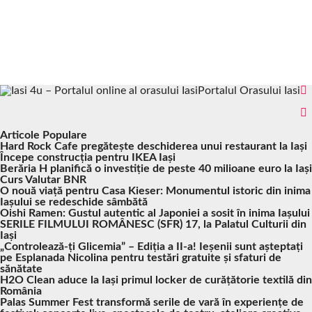
Portalul Orasului Iasi
Articole Populare
Hard Rock Cafe pregătește deschiderea unui restaurant la Iași
Începe construcția pentru IKEA Iași
Berăria H planifică o investiție de peste 40 milioane euro la Iași
Curs Valutar BNR
O nouă viață pentru Casa Kieser: Monumentul istoric din inima
Iașului se redeschide sâmbătă
Oishi Ramen: Gustul autentic al Japoniei a sosit în inima Iașului
SERILE FILMULUI ROMÂNESC (SFR) 17, la Palatul Culturii din
Iași
„Controlează-ți Glicemia” – Ediția a II-a! Ieșenii sunt așteptați
pe Esplanada Nicolina pentru testări gratuite și sfaturi de
sănătate
H2O Clean aduce la Iași primul locker de curățătorie textilă din
România
Palas Summer Fest transformă serile de vară în experiențe de