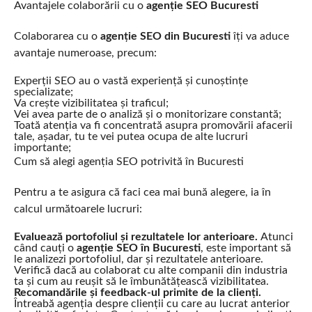
Avantajele colaborării cu o
agenție SEO Bucuresti
Colaborarea cu o
agenție SEO din Bucuresti
îți va aduce
avantaje numeroase, precum:
Experții SEO au o vastă experiență și cunoștințe
specializate;
Va crește vizibilitatea și traficul;
Vei avea parte de o analiză și o monitorizare constantă;
Toată atenția va fi concentrată asupra promovării afacerii
tale, așadar, tu te vei putea ocupa de alte lucruri
importante;
Cum să alegi agenția SEO potrivită în Bucuresti
Pentru a te asigura că faci cea mai bună alegere, ia în
calcul următoarele lucruri:
Evaluează portofoliul și rezultatele lor anterioare.
Atunci
când cauți o
agenție SEO în Bucuresti
, este important să
le analizezi portofoliul, dar și rezultatele anterioare.
Verifică dacă au colaborat cu alte companii din industria
ta și cum au reușit să le îmbunătățească vizibilitatea.
Recomandările și feedback-ul primite de la clienți.
Întreabă agenția despre clienții cu care au lucrat anterior