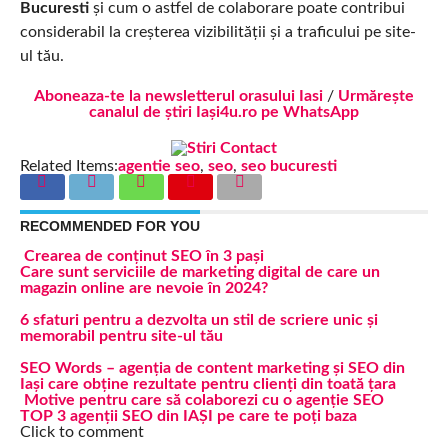
Bucuresti
și cum o astfel de colaborare poate contribui
considerabil la creșterea vizibilității și a traficului pe site-
ul tău.
Aboneaza-te la newsletterul orasului Iasi
/
Urmărește
canalul de știri Iași4u.ro pe WhatsApp
Related Items:
agentie seo
,
seo
,
seo bucuresti
RECOMMENDED FOR YOU
Crearea de conținut SEO în 3 pași
Care sunt serviciile de marketing digital de care un
magazin online are nevoie în 2024?
6 sfaturi pentru a dezvolta un stil de scriere unic și
memorabil pentru site-ul tău
SEO Words – agenția de content marketing și SEO din
Iași care obține rezultate pentru clienți din toată țara
Motive pentru care să colaborezi cu o agenție SEO
TOP 3 agenții SEO din IAȘI pe care te poți baza
Click to comment