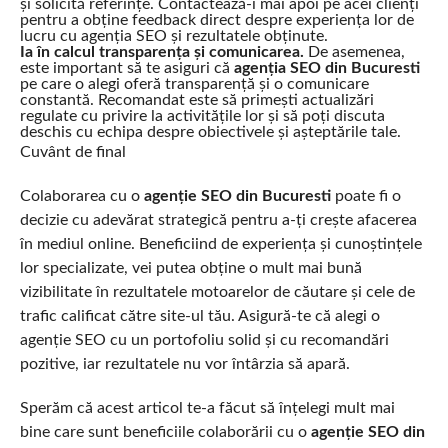
și solicită referințe. Contactează-i mai apoi pe acei clienți
pentru a obține feedback direct despre experiența lor de
lucru cu agenția SEO și rezultatele obținute.
Ia în calcul transparența și comunicarea.
De asemenea,
este important să te asiguri că
agenția SEO din Bucuresti
pe care o alegi oferă transparență și o comunicare
constantă. Recomandat este să primești actualizări
regulate cu privire la activitățile lor și să poți discuta
deschis cu echipa despre obiectivele și așteptările tale.
Cuvânt de final
Colaborarea cu o
agenție SEO din Bucuresti
poate fi o
decizie cu adevărat strategică pentru a-ți crește afacerea
în mediul online. Beneficiind de experiența și cunoștințele
lor specializate, vei putea obține o mult mai bună
vizibilitate în rezultatele motoarelor de căutare și cele de
trafic calificat către site-ul tău. Asigură-te că alegi o
agenție SEO cu un portofoliu solid și cu recomandări
pozitive, iar rezultatele nu vor întârzia să apară.
Sperăm că acest articol te-a făcut să înțelegi mult mai
bine care sunt beneficiile colaborării cu o
agenție SEO din