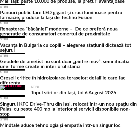
Mall Iași: peste 10.000 de produse, la prețuri avantajoase
STIRI
Panouri publicitare LED gigant şi cruci luminoase pentru
farmacie, produse la Iaşi de Techno Fusion
STIRI
Renașterea “băcăniei” moderne – De ce preferă noua
generație de consumatori comerțul de proximitate
STIRI
Vacanța în Bulgaria cu copiii – alegerea stațiunii dictează tot
sejurul
STIRI
Geodele de ametist nu sunt doar „pietre mov”: semnificația
unei forme create în interiorul stâncii
STIRI
Greșeli critice în hidroizolarea teraselor: detaliile care fac
diferența
STIRI
Topul știrilor din Iași, Joi 6 August 2026
STIRI
Singurul KFC Drive-Thru din Iași, relocat într-un nou spaţiu din
Palas, cu peste 400 mp la interior și servicii disponibile non-
stop
STIRI
Mindtale aduce tehnologia și empatia într-un singur loc