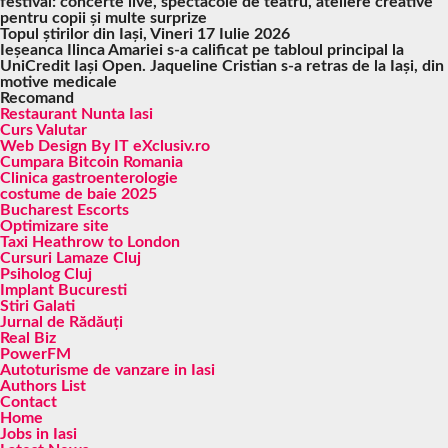
festival: concerte live, spectacole de teatru, ateliere creative
pentru copii și multe surprize
Topul știrilor din Iași, Vineri 17 Iulie 2026
Ieșeanca Ilinca Amariei s-a calificat pe tabloul principal la
UniCredit Iași Open. Jaqueline Cristian s-a retras de la Iași, din
motive medicale
Recomand
Restaurant Nunta Iasi
Curs Valutar
Web Design By IT eXclusiv.ro
Cumpara Bitcoin Romania
Clinica gastroenterologie
costume de baie 2025
Bucharest Escorts
Optimizare site
Taxi Heathrow to London
Cursuri Lamaze Cluj
Psiholog Cluj
Implant Bucuresti
Stiri Galati
Jurnal de Rădăuți
Real Biz
PowerFM
Autoturisme de vanzare in Iasi
Authors List
Contact
Home
Jobs in Iasi