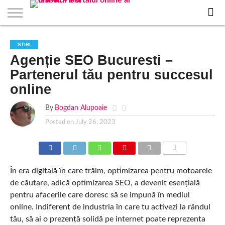
EVENIMENTE
STIRI
APARTAMENTE
STIRI
JOBS
FILME
CLUBURI /
BARURI /
SALI DE
SALOANE DE
AGENTII
RESTAURANTE
PIZZA
PISCINA
FLORARII
RADIO
SPALATORII
TRACTARI
TAXI
CINEMA
TEATRU
HOTELURI
TEREN
TEREN
FARMACII
COFFEE-
FIRME DE
RENT
STIRI
NOI IASI
IASI
IN
LA
DISCOTECI
CAFENELE
FORTA
INFRUMUSETARE
DE
IN IASI
IN
IN IASI
LIVE
AUTO
AUTO
IN
/
SPORTIV
TENIS
NON
TO-GO
PUBLICITATE
A
Agenție SEO Bucuresti –
IASI
CINEMA
SI
TURISM
IASI
IN
IASI
PENSIUNI
IASI
STOP
CAR
FITNESS
IASI
IASI
Partenerul tău pentru succesul
online
By
Bogdan Alupoaie
Posted on
July 26, 2023
COMMENTS
În era digitală în care trăim, optimizarea pentru motoarele
de căutare, adică optimizarea SEO, a devenit esențială
pentru afacerile care doresc să se impună în mediul
online. Indiferent de industria în care tu activezi la rândul
tău, să ai o prezență solidă pe internet poate reprezenta