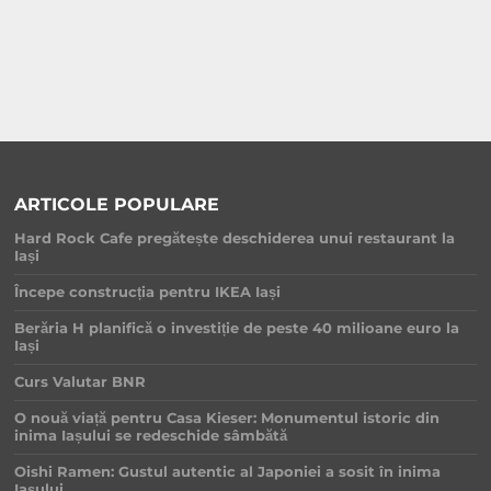
ARTICOLE POPULARE
Hard Rock Cafe pregătește deschiderea unui restaurant la
Iași
Începe construcția pentru IKEA Iași
Berăria H planifică o investiție de peste 40 milioane euro la
Iași
Curs Valutar BNR
O nouă viață pentru Casa Kieser: Monumentul istoric din
inima Iașului se redeschide sâmbătă
Oishi Ramen: Gustul autentic al Japoniei a sosit în inima
Iașului