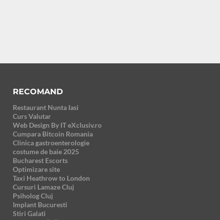
RECOMAND
Restaurant Nunta Iasi
Curs Valutar
Web Design By IT eXclusiv.ro
Cumpara Bitcoin Romania
Clinica gastroenterologie
costume de baie 2025
Bucharest Escorts
Optimizare site
Taxi Heathrow to London
Cursuri Lamaze Cluj
Psiholog Cluj
Implant Bucuresti
Stiri Galati