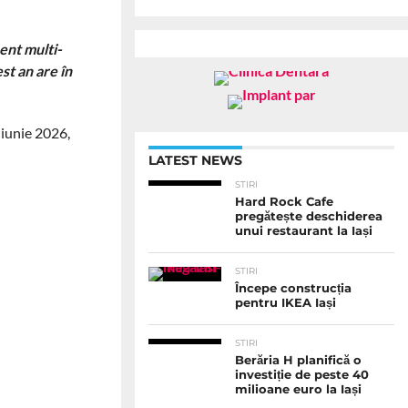
ent multi-
st an are în
 iunie 2026,
LATEST NEWS
STIRI
Hard Rock Cafe
pregătește deschiderea
unui restaurant la Iași
STIRI
Începe construcția
pentru IKEA Iași
STIRI
Berăria H planifică o
investiție de peste 40
milioane euro la Iași