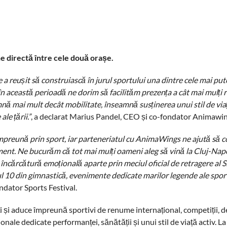
ne directă între cele două orașe.
a reușit să construiască în jurul sportului una dintre cele mai put
în această perioadă ne dorim să facilităm prezența a cât mai mulți 
mai mult decât mobilitate, înseamnă susținerea unui stil de viață
le țării.”
, a declarat Marius Pandel, CEO și co-fondator Animawin
împreună prin sport, iar parteneriatul cu AnimaWings ne ajută să 
iment. Ne bucurăm că tot mai mulți oameni aleg să vină la Cluj-Nap
e o încărcătură emoțională aparte prin meciul oficial de retragere al
l 10 din gimnastică, evenimente dedicate marilor legende ale spor
ondator Sports Festival.
i și aduce împreună sportivi de renume internațional, competiții, 
ționale dedicate performanței, sănătății și unui stil de viață activ. L