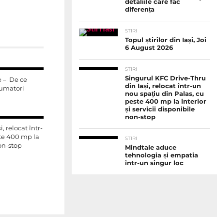
detaliile care fac
diferența
STIRI
Topul știrilor din Iași, Joi
6 August 2026
STIRI
Singurul KFC Drive-Thru
 – De ce
din Iași, relocat într-un
sumatori
nou spaţiu din Palas, cu
peste 400 mp la interior
și servicii disponibile
non-stop
, relocat într-
ste 400 mp la
STIRI
non-stop
Mindtale aduce
tehnologia și empatia
într-un singur loc