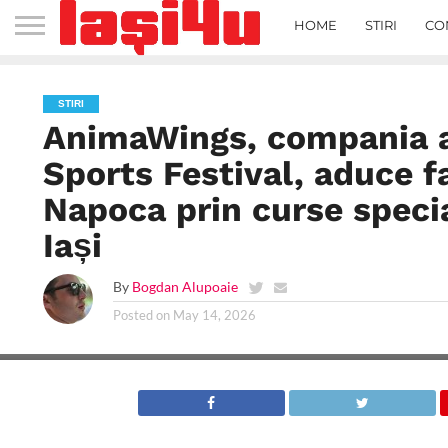
HOME
STIRI
CO
STIRI
AnimaWings, compania ae
Sports Festival, aduce fa
Napoca prin curse specia
Iași
By
Bogdan Alupoaie
Posted on
May 14, 2026