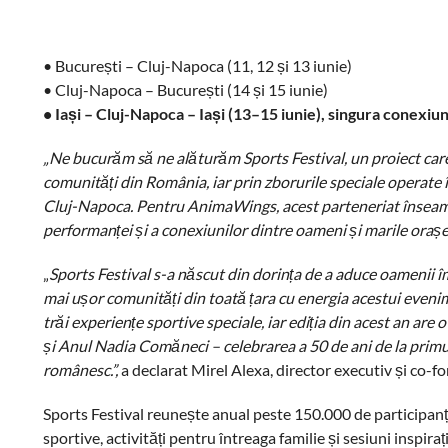
• București – Cluj-Napoca (11, 12 și 13 iunie)
• Cluj-Napoca – București (14 și 15 iunie)
• Iași – Cluj-Napoca – Iași (13–15 iunie), singura conexiu
„Ne bucurăm să ne alăturăm Sports Festival, un proiect care 
comunități din România, iar prin zborurile speciale operate 
Cluj-Napoca. Pentru AnimaWings, acest parteneriat înseamnă 
performanței și a conexiunilor dintre oameni și marile orașe a
„
Sports Festival s-a născut din dorința de a aduce oamenii 
mai ușor comunități din toată țara cu energia acestui even
trăi experiențe sportive speciale, iar ediția din acest an ar
și Anul Nadia Comăneci – celebrarea a 50 de ani de la primu
românesc.”,
a declarat Mirel Alexa, director executiv și co-f
Sports Festival reunește anual peste 150.000 de participanț
sportive, activități pentru întreaga familie și sesiuni inspira