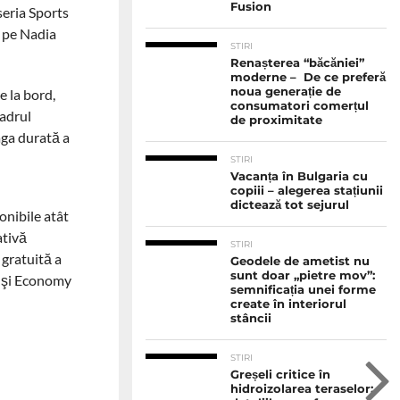
Fusion
seria Sports
l pe Nadia
STIRI
Renașterea “băcăniei”
moderne – De ce preferă
noua generație de
e la bord,
consumatori comerțul
cadrul
de proximitate
aga durată a
STIRI
Vacanța în Bulgaria cu
copiii – alegerea stațiunii
dictează tot sejurul
onibile atât
ativă
STIRI
 gratuită a
Geodele de ametist nu
sunt doar „pietre mov”:
my şi Economy
semnificația unei forme
create în interiorul
stâncii
STIRI
Greșeli critice în
hidroizolarea teraselor: