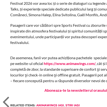
Festival 2026 vor avea loc și o serie de dialoguri cu legende 
Talks, și experiențe speciale dedicate publicului larg și comun
Comăneci, Simona Halep, Elina Svitolina, Gaël Monfils, Andre
Pasagerii care vor călători spre Sports Festival cu zborurile
inspirate din atmosfera festivalului și spiritul comunității 
evenimentului, unde participanții vor putea descoperi experi
festivalului.
De asemenea, fanii vor putea achiziționa pachetele speciale c
pe website-ul oficial
https://www.animawings.com/
, cât ș
completă de zbor, la standarde superioare de confort şi servici
locurilor şi check-in online şi offline gratuit. Pasagerii po
– fiecare concepută pentru a răspunde diverselor nevoi de c
Aboneaza-te la newsletterul orasului 
RELATED ITEMS:
ANIMAWINGS IASI
,
STIRI IASI