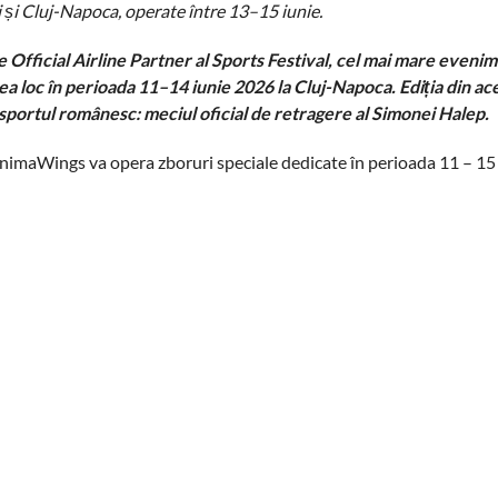
 și Cluj-Napoca, operate între 13–15 iunie.
ficial Airline Partner al Sports Festival,
cel mai mare evenim
vea loc în perioada 11–14 iunie 2026 la Cluj-Napoca. Ediția din ace
portul românesc: meciul oficial de retragere al Simonei Halep.
AnimaWings va opera zboruri speciale dedicate în perioada 11 – 15