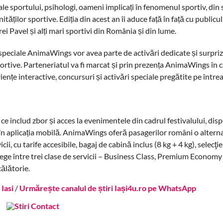
ale sportului, psihologi, oameni implicați în fenomenul sportiv, din 
ităților sportive. Ediția din acest an îi aduce față în față cu publicu
i Pavel și alți mari sportivi din România și din lume.
 speciale AnimaWings vor avea parte de activări dedicate și surpriz
sportive. Parteneriatul va fi marcat și prin prezența AnimaWings în 
ențe interactive, concursuri și activări speciale pregătite pe între
e includ zbor și acces la evenimentele din cadrul festivalului, disp
i în aplicația mobilă. AnimaWings oferă pasagerilor români o altern
i, cu tarife accesibile, bagaj de cabină inclus (8 kg + 4 kg), selecţie
t alege între trei clase de servicii – Business Class, Premium Econo
ălătorie.
Iasi
/
Urmărește canalul de știri Iași4u.ro pe WhatsApp