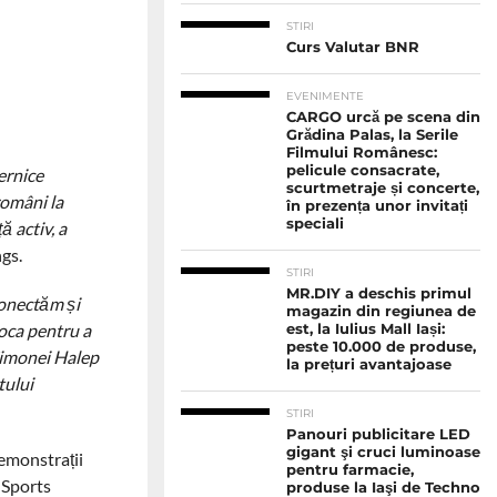
STIRI
Curs Valutar BNR
EVENIMENTE
CARGO urcă pe scena din
Grădina Palas, la Serile
Filmului Românesc:
pelicule consacrate,
ernice
scurtmetraje și concerte,
români la
în prezența unor invitați
speciali
 activ, a
gs.
STIRI
MR.DIY a deschis primul
conectăm și
magazin din regiunea de
oca pentru a
est, la Iulius Mall Iași:
peste 10.000 de produse,
 Simonei Halep
la prețuri avantajoase
tului
STIRI
Panouri publicitare LED
gigant şi cruci luminoase
demonstrații
pentru farmacie,
a Sports
produse la Iaşi de Techno