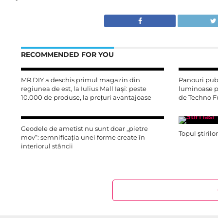
RECOMMENDED FOR YOU
MR.DIY a deschis primul magazin din
Panouri publ
regiunea de est, la Iulius Mall Iași: peste
luminoase pe
10.000 de produse, la prețuri avantajoase
de Techno F
Geodele de ametist nu sunt doar „pietre
Topul știrilo
mov”: semnificația unei forme create în
interiorul stâncii