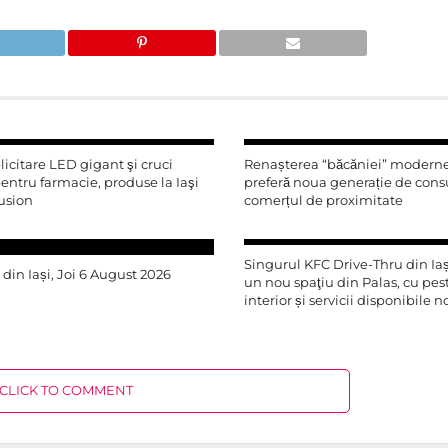
icitare LED gigant şi cruci
Renașterea “băcăniei” moderne
ntru farmacie, produse la Iaşi
preferă noua generație de con
usion
comerțul de proximitate
Singurul KFC Drive-Thru din Iași
r din Iași, Joi 6 August 2026
un nou spaţiu din Palas, cu pe
interior și servicii disponibile 
CLICK TO COMMENT