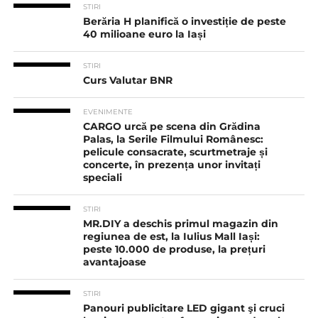
STIRI
Berăria H planifică o investiție de peste
40 milioane euro la Iași
STIRI
Curs Valutar BNR
EVENIMENTE
CARGO urcă pe scena din Grădina
Palas, la Serile Filmului Românesc:
pelicule consacrate, scurtmetraje și
concerte, în prezența unor invitați
speciali
STIRI
MR.DIY a deschis primul magazin din
regiunea de est, la Iulius Mall Iași:
peste 10.000 de produse, la prețuri
avantajoase
STIRI
Panouri publicitare LED gigant şi cruci