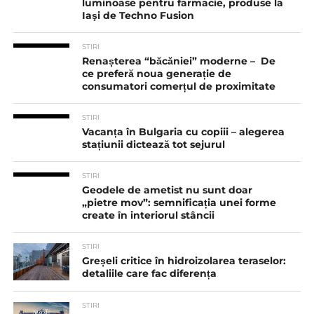
luminoase pentru farmacie, produse la
Iaşi de Techno Fusion
STIRI
Renașterea “băcăniei” moderne – De
ce preferă noua generație de
consumatori comerțul de proximitate
STIRI
Vacanța în Bulgaria cu copiii – alegerea
stațiunii dictează tot sejurul
STIRI
Geodele de ametist nu sunt doar
„pietre mov”: semnificația unei forme
create în interiorul stâncii
STIRI
Greșeli critice în hidroizolarea teraselor:
detaliile care fac diferența
STIRI