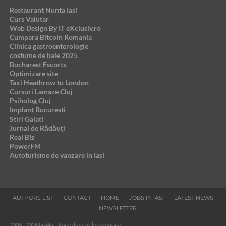
Restaurant Nunta Iasi
Curs Valutar
Web Design By IT eXclusiv.ro
Cumpara Bitcoin Romania
Clinica gastroenterologie
costume de baie 2025
Bucharest Escorts
Optimizare site
Taxi Heathrow to London
Cursuri Lamaze Cluj
Psiholog Cluj
Implant Bucuresti
Stiri Galati
Jurnal de Rădăuți
Real Biz
PowerFM
Autoturisme de vanzare in Iasi
AUTHORS LIST
CONTACT
HOME
JOBS IN IASI
LATEST NEWS
NEWSLETTER
2008 - 2026 Iasi4u - Toate drepturile rezervate.