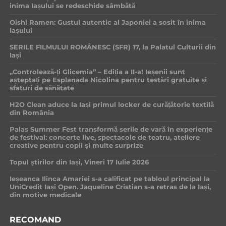
inima Iașului se redeschide sâmbătă
Oishi Ramen: Gustul autentic al Japoniei a sosit în inima
Iașului
SERILE FILMULUI ROMÂNESC (SFR) 17, la Palatul Culturii din
Iași
„Controlează-ți Glicemia” – Ediția a II-a! Ieșenii sunt
așteptați pe Esplanada Nicolina pentru testări gratuite și
sfaturi de sănătate
H2O Clean aduce la Iași primul locker de curățătorie textilă
din România
Palas Summer Fest transformă serile de vară în experiențe
de festival: concerte live, spectacole de teatru, ateliere
creative pentru copii și multe surprize
Topul știrilor din Iași, Vineri 17 Iulie 2026
Ieșeanca Ilinca Amariei s-a calificat pe tabloul principal la
UniCredit Iași Open. Jaqueline Cristian s-a retras de la Iași,
din motive medicale
RECOMAND