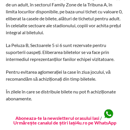
de un adult, în sectorul Family Zone de la Tribuna A, în
limita locurilor disponibile, pe baza unui tichet cu valoare 0,
eliberat la casele de bilete, alături de tichetul pentru adult.
În celelalte sectoare ale stadionului, copiii vor achita prețul
integral al biletului.
La Peluza B, Sectoarele 5 si 6 sunt rezervate pentru
suporterii oaspeți. Eliberarea biletelor se va face prin
intermediul reprezentanților fanilor echipei vizitatoare.
Pentru evitarea aglomerației la case în ziua jocului, vă
recomandăm să achiziționați din timp biletele.
În zilele în care se distribuie bilete nu pot fi achiziționate
abonamente.
Aboneaza-te la newsletterul orasului Iasi
/
Urmărește canalul de știri Iași4u.ro pe WhatsApp