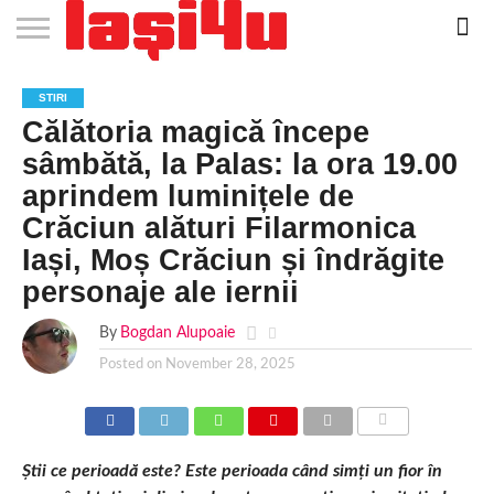
EVENIMENTE
STIRI
APARTAMENTE
STIRI
JOBS
FILME
CLUBURI /
BARURI /
SALI DE
SALOANE DE
AGENTII
RESTAURANTE
PIZZA
PISCINA
FLORARII
RADIO
SPALATORII
TRACTARI
TAXI
CINEMA
TEATRU
HOTELURI
TEREN
TEREN
FARMACII
COFFEE-
FIRME DE
RENT
STIRI
NOI IASI
IASI
IN
LA
DISCOTECI
CAFENELE
FORTA
INFRUMUSETARE
DE
IN IASI
IN
IN IASI
LIVE
AUTO
AUTO
IN
/
SPORTIV
TENIS
NON
TO-GO
PUBLICITATE
A
Călătoria magică începe
IASI
CINEMA
SI
TURISM
IASI
IN
IASI
PENSIUNI
IASI
STOP
CAR
FITNESS
IASI
IASI
sâmbătă, la Palas: la ora 19.00
aprindem luminițele de
Crăciun alături Filarmonica
Iași, Moș Crăciun și îndrăgite
personaje ale iernii
By
Bogdan Alupoaie
Posted on
November 28, 2025
COMMENTS
Știi ce perioadă este? Este perioada când simți un fior în