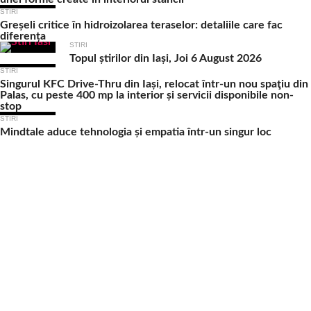
STIRI
Greșeli critice în hidroizolarea teraselor: detaliile care fac
diferența
STIRI
Topul știrilor din Iași, Joi 6 August 2026
STIRI
Singurul KFC Drive-Thru din Iași, relocat într-un nou spaţiu din
Palas, cu peste 400 mp la interior și servicii disponibile non-
stop
STIRI
Mindtale aduce tehnologia și empatia într-un singur loc