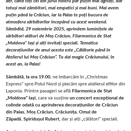
aer, când toți cei din jurul nostru par puțin mai agitați, dar
totuși mai zâmbitori, mai empatici și mai buni. Mai avem
puțin până la Crăciun, iar la Palas te poți bucura de
atmosfera sărbătorilor începând cu acest weekend.
Sâmbătă, 29 noiembrie 2025, aprindem luminițele de
sărbători alături de Moș Crăciun, Filarmonica de Stat
„Moldova” Iași și alți invitați speciali. Tematica
decorațiunilor de anul acesta este „Călătorie până în
Atelierul lui Moș Crăciun”. Tu dai magie Crăciunului, în
acest an, la Palas!
Sâmbătă
,
la ora 19.00
, ne îmbarcăm în „Christmas
Express” spre Polul Nord și plecăm spre atelierul elfilor din
Laponia. Printre pasageri se află
Filarmonica de Stat
„Moldova” Iași
, care va susține
un concert excepțional de
colinde odată cu aprinderea decorațiunilor de Crăciun
din Palas
,
Moș Crăciun
,
Crăciunița
,
Omul de
Zăpadă
,
Spiridușul Rubert
, dar și alți „călători” speciali.