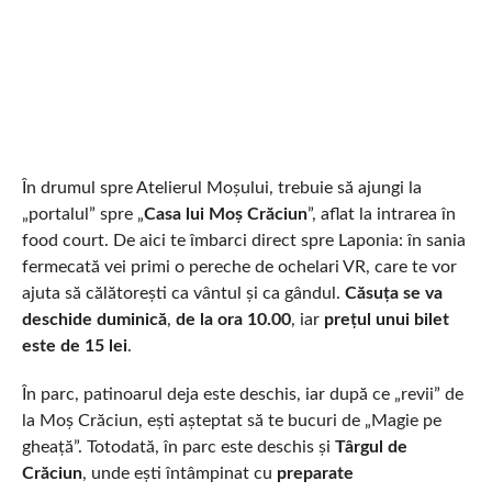
În drumul spre Atelierul Moșului, trebuie să ajungi la
„portalul” spre „
Casa lui Moș Crăciun
”, aflat la intrarea în
food court. De aici te îmbarci direct spre Laponia: în sania
fermecată vei primi o pereche de ochelari VR, care te vor
ajuta să călătorești ca vântul și ca gândul.
Căsuța se va
deschide duminică
,
de la ora 10.00
, iar
prețul unui bilet
este de 15 lei
.
În parc, patinoarul deja este deschis, iar după ce „revii” de
la Moș Crăciun, ești așteptat să te bucuri de „Magie pe
gheață”. Totodată, în parc este deschis și
Târgul de
Crăciun
, unde ești întâmpinat cu
preparate