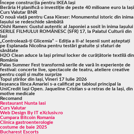
Începe construcția pentru IKEA Iași
Berăria H planifică o investiție de peste 40 milioane euro la Iași
Curs Valutar BNR
O nouă viață pentru Casa Kieser: Monumentul istoric din inima
Iașului se redeschide sâmbătă
Oishi Ramen: Gustul autentic al Japoniei a sosit în inima Iașului
SERILE FILMULUI ROMÂNESC (SFR) 17, la Palatul Culturii din
Iași
„Controlează-ți Glicemia” – Ediția a II-a! Ieșenii sunt așteptați
pe Esplanada Nicolina pentru testări gratuite și sfaturi de
sănătate
H2O Clean aduce la Iași primul locker de curățătorie textilă din
România
Palas Summer Fest transformă serile de vară în experiențe de
festival: concerte live, spectacole de teatru, ateliere creative
pentru copii și multe surprize
Topul știrilor din Iași, Vineri 17 Iulie 2026
Ieșeanca Ilinca Amariei s-a calificat pe tabloul principal la
UniCredit Iași Open. Jaqueline Cristian s-a retras de la Iași, din
motive medicale
Recomand
Restaurant Nunta Iasi
Curs Valutar
Web Design By IT eXclusiv.ro
Cumpara Bitcoin Romania
Clinica gastroenterologie
costume de baie 2025
Bucharest Escorts