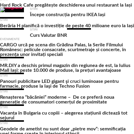
Hard Rock Cafe pregătește deschiderea unui restaurant la Iași
STIRI
Începe construcția pentru IKEA Iași
STIRI
Berăria H planifică o investiție de peste 40 milioane euro la Iași
STIRI
Curs Valutar BNR
EVENIMENTE
CARGO urcă pe scena din Grădina Palas, la Serile Filmului
Românesc: pelicule consacrate, scurtmetraje și concerte, în
prezența unor invitați speciali
STIRI
MR.DIY a deschis primul magazin din regiunea de est, la Iulius
Mall Iași: peste 10.000 de produse, la prețuri avantajoase
STIRI
Panouri publicitare LED gigant şi cruci luminoase pentru
farmacie, produse la Iaşi de Techno Fusion
STIRI
Renașterea “băcăniei” moderne – De ce preferă noua
generație de consumatori comerțul de proximitate
STIRI
Vacanța în Bulgaria cu copiii – alegerea stațiunii dictează tot
sejurul
STIRI
Geodele de ametist nu sunt doar „pietre mov”: semnificația
unei forme create în interiorul stâncii