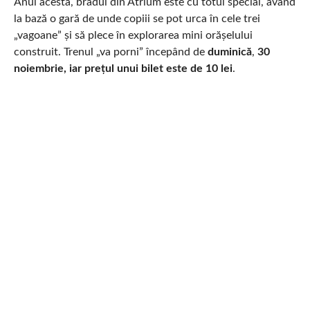
Anul acesta, bradul din Atrium este cu totul special, având
la bază o gară de unde copiii se pot urca în cele trei
„vagoane” și să plece în explorarea mini orășelului
construit. Trenul „va porni” începând de
duminică
,
30
noiembrie, iar prețul unui bilet este de 10 lei
.