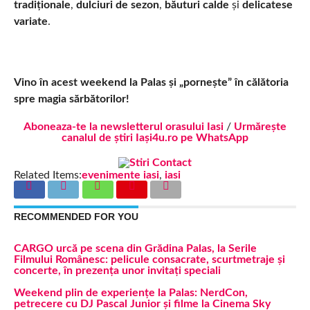
tradiționale
,
dulciuri de sezon
,
băuturi calde
și
delicatese
variate
.
Vino în acest weekend la Palas și „pornește” în călătoria
spre magia sărbătorilor!
Aboneaza-te la newsletterul orasului Iasi
/
Urmărește
canalul de știri Iași4u.ro pe WhatsApp
Related Items:
evenimente iasi
,
iasi
RECOMMENDED FOR YOU
CARGO urcă pe scena din Grădina Palas, la Serile
Filmului Românesc: pelicule consacrate, scurtmetraje și
concerte, în prezența unor invitați speciali
Weekend plin de experiențe la Palas: NerdCon,
petrecere cu DJ Pascal Junior și filme la Cinema Sky