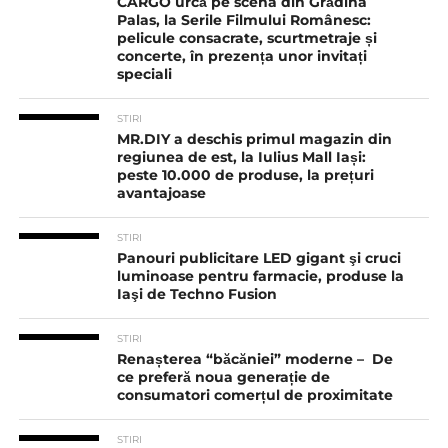
CARGO urcă pe scena din Grădina
Palas, la Serile Filmului Românesc:
pelicule consacrate, scurtmetraje și
concerte, în prezența unor invitați
speciali
STIRI
MR.DIY a deschis primul magazin din
regiunea de est, la Iulius Mall Iași:
peste 10.000 de produse, la prețuri
avantajoase
STIRI
Panouri publicitare LED gigant şi cruci
luminoase pentru farmacie, produse la
Iaşi de Techno Fusion
STIRI
Renașterea “băcăniei” moderne – De
ce preferă noua generație de
consumatori comerțul de proximitate
STIRI