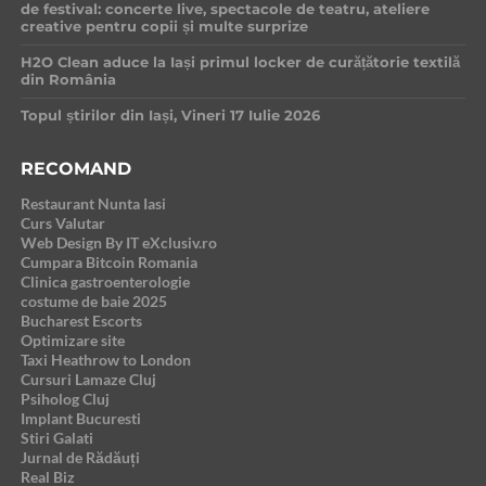
de festival: concerte live, spectacole de teatru, ateliere
creative pentru copii și multe surprize
H2O Clean aduce la Iași primul locker de curățătorie textilă
din România
Topul știrilor din Iași, Vineri 17 Iulie 2026
RECOMAND
Restaurant Nunta Iasi
Curs Valutar
Web Design By IT eXclusiv.ro
Cumpara Bitcoin Romania
Clinica gastroenterologie
costume de baie 2025
Bucharest Escorts
Optimizare site
Taxi Heathrow to London
Cursuri Lamaze Cluj
Psiholog Cluj
Implant Bucuresti
Stiri Galati
Jurnal de Rădăuți
Real Biz