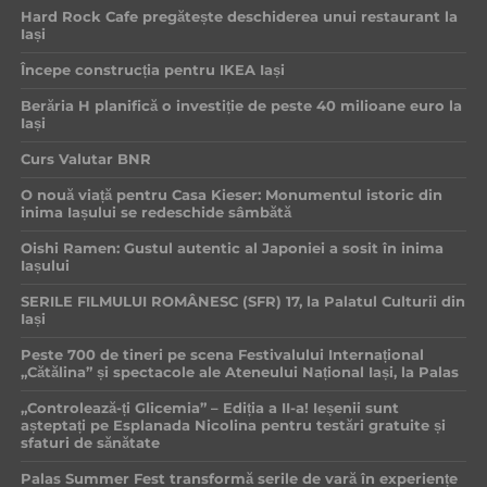
Hard Rock Cafe pregătește deschiderea unui restaurant la
Iași
Începe construcția pentru IKEA Iași
Berăria H planifică o investiție de peste 40 milioane euro la
Iași
Curs Valutar BNR
O nouă viață pentru Casa Kieser: Monumentul istoric din
inima Iașului se redeschide sâmbătă
Oishi Ramen: Gustul autentic al Japoniei a sosit în inima
Iașului
SERILE FILMULUI ROMÂNESC (SFR) 17, la Palatul Culturii din
Iași
Peste 700 de tineri pe scena Festivalului Internațional
„Cătălina” și spectacole ale Ateneului Național Iași, la Palas
„Controlează-ți Glicemia” – Ediția a II-a! Ieșenii sunt
așteptați pe Esplanada Nicolina pentru testări gratuite și
sfaturi de sănătate
Palas Summer Fest transformă serile de vară în experiențe