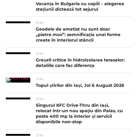
Vacanța în Bulgaria cu copiii – alegerea
stațiunii dictează tot sejurul
STIRI
Geodele de ametist nu sunt doar
„pietre mov”: semnificația unei forme
create în interiorul stâncii
STIRI
Greșeli critice în hidroizolarea teraselor:
detaliile care fac diferența
STIRI
Topul știrilor din Iași, Joi 6 August 2026
STIRI
Singurul KFC Drive-Thru din Iași,
relocat într-un nou spaţiu din Palas, cu
peste 400 mp la interior și servicii
disponibile non-stop
STIRI