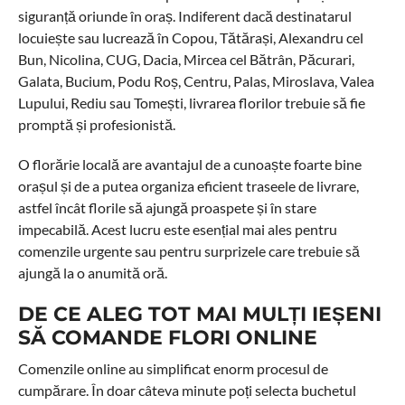
siguranță oriunde în oraș. Indiferent dacă destinatarul
locuiește sau lucrează în Copou, Tătărași, Alexandru cel
Bun, Nicolina, CUG, Dacia, Mircea cel Bătrân, Păcurari,
Galata, Bucium, Podu Roș, Centru, Palas, Miroslava, Valea
Lupului, Rediu sau Tomești, livrarea florilor trebuie să fie
promptă și profesionistă.
O florărie locală are avantajul de a cunoaște foarte bine
orașul și de a putea organiza eficient traseele de livrare,
astfel încât florile să ajungă proaspete și în stare
impecabilă. Acest lucru este esențial mai ales pentru
comenzile urgente sau pentru surprizele care trebuie să
ajungă la o anumită oră.
DE CE ALEG TOT MAI MULȚI IEȘENI
SĂ COMANDE FLORI ONLINE
Comenzile online au simplificat enorm procesul de
cumpărare. În doar câteva minute poți selecta buchetul