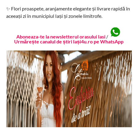
✨ Flori proaspete, aranjamente elegante și livrare rapidă în
aceeași zi în municipiul Iași și zonele limitrofe.
Aboneaza-te la newsletterul orasului Iasi
/
Urmărește canalul de știri Iași4u.ro pe WhatsApp