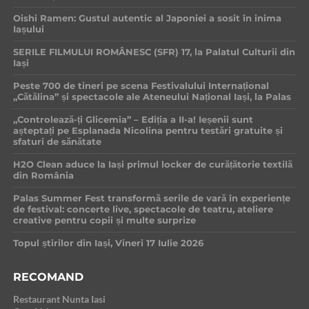
Oishi Ramen: Gustul autentic al Japoniei a sosit în inima
Iașului
SERILE FILMULUI ROMÂNESC (SFR) 17, la Palatul Culturii din
Iași
Peste 700 de tineri pe scena Festivalului Internațional
„Cătălina” și spectacole ale Ateneului Național Iași, la Palas
„Controlează-ți Glicemia” – Ediția a II-a! Ieșenii sunt
așteptați pe Esplanada Nicolina pentru testări gratuite și
sfaturi de sănătate
H2O Clean aduce la Iași primul locker de curățătorie textilă
din România
Palas Summer Fest transformă serile de vară în experiențe
de festival: concerte live, spectacole de teatru, ateliere
creative pentru copii și multe surprize
Topul știrilor din Iași, Vineri 17 Iulie 2026
RECOMAND
Restaurant Nunta Iasi