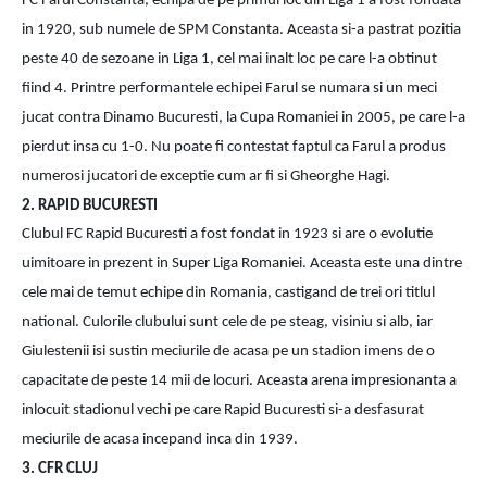
FC Farul Constanta, echipa de pe primul loc din Liga 1 a fost fondata 
in 1920, sub numele de SPM Constanta. Aceasta si-a pastrat pozitia 
peste 40 de sezoane in Liga 1, cel mai inalt loc pe care l-a obtinut 
fiind 4. Printre performantele echipei Farul se numara si un meci 
jucat contra Dinamo Bucuresti, la Cupa Romaniei in 2005, pe care l-a 
pierdut insa cu 1-0. Nu poate fi contestat faptul ca Farul a produs 
numerosi jucatori de exceptie cum ar fi si Gheorghe Hagi.
2. RAPID BUCURESTI
Clubul FC Rapid Bucuresti a fost fondat in 1923 si are o evolutie 
uimitoare in prezent in Super Liga Romaniei. Aceasta este una dintre 
cele mai de temut echipe din Romania, castigand de trei ori titlul 
national. Culorile clubului sunt cele de pe steag, visiniu si alb, iar 
Giulestenii isi sustin meciurile de acasa pe un stadion imens de o 
capacitate de peste 14 mii de locuri. Aceasta arena impresionanta a 
inlocuit stadionul vechi pe care Rapid Bucuresti si-a desfasurat 
meciurile de acasa incepand inca din 1939.
3. CFR CLUJ