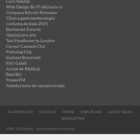
Curs Valutar
Web Design By IT eXclusiv.ro
Cumpara Bitcoin Romania
Clinica gastroenterologie
costume de baie 2025
Bucharest Escorts
Optimizare site
Taxi Heathrow to London
Cursuri Lamaze Cluj
Psiholog Cluj
Implant Bucuresti
Stiri Galati
Jurnal de Rădăuți
Real Biz
PowerFM
Autoturisme de vanzare in Iasi
AUTHORS LIST
CONTACT
HOME
JOBS IN IASI
LATEST NEWS
NEWSLETTER
2008 - 2026 Iasi4u - Toate drepturile rezervate.