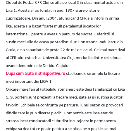
Clubul de Fotbal CFR Cluj se afla pe locul 3 in clasamentul actual din 
Liga 1. Acesta a fos fondat in anul 1907 si are o istorie 
cuprinzatoare. Din anul 2004, atunci cand CFR s-a intors in prima 
liga, acesta s-a bazat foarte mult pe talentul jucatorilor 
internationali, pentru a avea un parcurs de succes. Ceferistii isi 
sustin meciurile de acasa pe Stadionul Dr. Constantin Radulescu din 
Gruia, de o capacitate de peste 22 de mii de locuri. Cel mai mare rival 
al CFR-ului este chiar Universitatea Cluj, meciurile dintre cele doua 
avand denumirea de Derbiul Clujului.
Dupa cum arata si stirisportive.ro
 stadioanele se umplu la fiecare 
meci important din LIGA 1
Oricare mare fan al Fotbalului romanesc este deja familiarizat cu Liga 
1. Suporterii sunt prezenti la fiecare meci, gata sa isi sustina jucatorii 
favoriti. Echipele se confrunta pe parcursul unui sezon cu provocari 
dificile care le pun diverse piedici. Competitia este insa atat de 
stransa incat conducatorii cluburilor incurajeaza in permanenta 
echipa sa dea tot ce poate pentru a se plasa pe o pozitie cat mai 