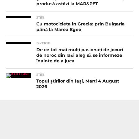
produsă astăzi la MAR&PET
STIRI
Cu motocicleta în Grecia: prin Bulgaria
până la Marea Egee
DIVERSE
De ce tot mai mulți pasionați de jocuri
de noroc din Iași aleg să se informeze
înainte de a juca
STIRI
Topul știrilor din Iași, Marți 4 August
2026