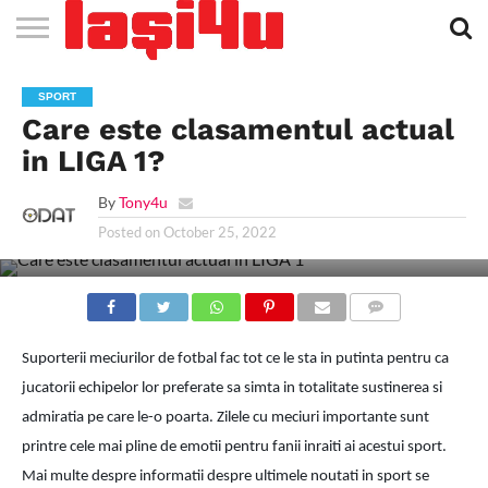
EVENIMENTE
STIRI
APARTAMENTE
STIRI
JOBS
FILME
CLUBURI /
BARURI /
SALI DE
SALOANE DE
AGENTII
RESTAURANTE
PIZZA
PISCINA
FLORARII
RADIO
SPALATORII
TRACTARI
TAXI
CINEMA
TEATRU
HOTELURI
TEREN
TEREN
FARMACII
COFFEE-
FIRME DE
RENT
SPORT
NOI IASI
IASI
IN
LA
DISCOTECI
CAFENELE
FORTA
INFRUMUSETARE
DE
IN IASI
IN
IN IASI
LIVE
AUTO
AUTO
IN
/
SPORTIV
TENIS
NON
TO-GO
PUBLICITATE
A
Care este clasamentul actual
IASI
CINEMA
SI
TURISM
IASI
IN IASI
IASI
PENSIUNI
IASI
STOP
CAR
FITNESS
IASI
in LIGA 1?
By
Tony4u
Posted on
October 25, 2022
COMMENTS
Suporterii meciurilor de fotbal fac tot ce le sta in putinta pentru ca
jucatorii echipelor lor preferate sa simta in totalitate sustinerea si
admiratia pe care le-o poarta. Zilele cu meciuri importante sunt
printre cele mai pline de emotii pentru fanii inraiti ai acestui sport.
Mai multe despre informatii despre ultimele noutati in sport se