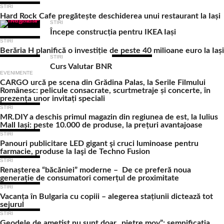
STIRI
Hard Rock Cafe pregătește deschiderea unui restaurant la Iași
STIRI
Începe construcția pentru IKEA Iași
STIRI
Berăria H planifică o investiție de peste 40 milioane euro la Iași
STIRI
Curs Valutar BNR
EVENIMENTE
CARGO urcă pe scena din Grădina Palas, la Serile Filmului
Românesc: pelicule consacrate, scurtmetraje și concerte, în
prezența unor invitați speciali
STIRI
MR.DIY a deschis primul magazin din regiunea de est, la Iulius
Mall Iași: peste 10.000 de produse, la prețuri avantajoase
STIRI
Panouri publicitare LED gigant şi cruci luminoase pentru
farmacie, produse la Iaşi de Techno Fusion
STIRI
Renașterea “băcăniei” moderne – De ce preferă noua
generație de consumatori comerțul de proximitate
STIRI
Vacanța în Bulgaria cu copiii – alegerea stațiunii dictează tot
sejurul
STIRI
Geodele de ametist nu sunt doar „pietre mov”: semnificația