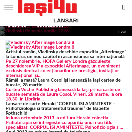
Strategică la București
înainte de Circuitul New
LANSARI
York – Miami
EVENIMENTE
STIRI
APARTAMENTE
STIRI
JOBS
FILME
CLUBURI /
BARURI /
SALI DE
SALOANE DE
AGENTII
RESTAURANTE
PIZZA
PISCINA
FLORARII
RADIO
SPALATORII
TRACTARI
TAXI
CINEMA
TEATRU
HOTELURI
TEREN
TEREN
FARMACII
COFFEE-
FIRME DE
RENT
NOI IASI
IASI
IN
LA
DISCOTECI
CAFENELE
FORTA
INFRUMUSETARE
DE
IN IASI
IN
IN IASI
LIVE
AUTO
AUTO
IN
/
SPORTIV
TENIS
NON
TO-GO
PUBLICITATE
A
278
IASI
CINEMA
SI
TURISM
IASI
IN
IASI
PENSIUNI
IASI
STOP
CAR
FITNESS
IASI
IASI
219
Artistul român, Vladinsky deschide expoziția „Afterimage”
la Londra, un nou capitol în ascensiunea sa internațională
Pe 27 noiembrie, HOFA Gallery Londra găzduiește
deschiderea VIP a expoziției Afterimage, un eveniment
exclusiv dedicat colecționarilor de prestigiu, invitaților
internaționali și...
Rămâi la masă? Laura Cosoi îşi lansează la Iaşi cartea de
bucate, 28 martie
Curtea Veche Publishing lansează la Iaşi prima carte de
bucate semnată de Laura Cosoi. Vineri, 28 martie, la ora
18.30, în Librăria...
Lansare de carte Herald “CORPUL ISI AMINTESTE –
Psihofiziologia si tratamentul traumei” de Babette
Rothschild
In luna octombrie 2013 la editura Herald colectia
Psihoterapia se intregeste cu aparitia unui nou titlu
specializat: CORPUL ISI AMINTESTE. Psihofiziologia si...