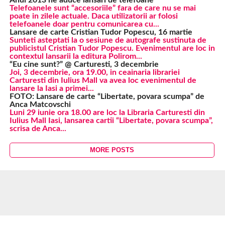
Anul 2013 ne aduce lansari de telefoane
Telefoanele sunt “accesoriile” fara de care nu se mai
poate in zilele actuale. Daca utilizatorii ar folosi
telefoanele doar pentru comunicarea cu...
Lansare de carte Cristian Tudor Popescu, 16 martie
Sunteti asteptati la o sesiune de autografe sustinuta de
publicistul Cristian Tudor Popescu. Evenimentul are loc in
contextul lansarii la editura Polirom...
“Eu cine sunt?” @ Carturesti, 3 decembrie
Joi, 3 decembrie, ora 19.00, in ceainaria librariei
Carturesti din Iulius Mall va avea loc evenimentul de
lansare la Iasi a primei...
FOTO: Lansare de carte “Libertate, povara scumpa” de
Anca Matcovschi
Luni 29 iunie ora 18.00 are loc la Libraria Carturesti din
Iulius Mall Iasi, lansarea cartii “Libertate, povara scumpa”,
scrisa de Anca...
MORE POSTS
Ultimele Articole