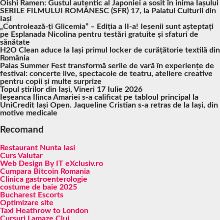
Oishi Ramen: Gustul autentic al Japoniei a sosit în inima Iașului
SERILE FILMULUI ROMÂNESC (SFR) 17, la Palatul Culturii din
Iași
„Controlează-ți Glicemia” – Ediția a II-a! Ieșenii sunt așteptați
pe Esplanada Nicolina pentru testări gratuite și sfaturi de
sănătate
H2O Clean aduce la Iași primul locker de curățătorie textilă din
România
Palas Summer Fest transformă serile de vară în experiențe de
festival: concerte live, spectacole de teatru, ateliere creative
pentru copii și multe surprize
Topul știrilor din Iași, Vineri 17 Iulie 2026
Ieșeanca Ilinca Amariei s-a calificat pe tabloul principal la
UniCredit Iași Open. Jaqueline Cristian s-a retras de la Iași, din
motive medicale
Recomand
Restaurant Nunta Iasi
Curs Valutar
Web Design By IT eXclusiv.ro
Cumpara Bitcoin Romania
Clinica gastroenterologie
costume de baie 2025
Bucharest Escorts
Optimizare site
Taxi Heathrow to London
Cursuri Lamaze Cluj