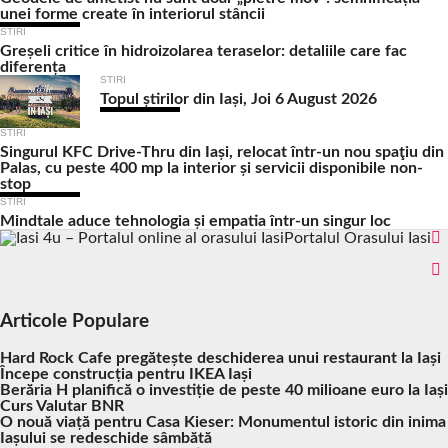
unei forme create în interiorul stâncii
STIRI
Greșeli critice în hidroizolarea teraselor: detaliile care fac
diferența
STIRI
Topul știrilor din Iași, Joi 6 August 2026
STIRI
Singurul KFC Drive-Thru din Iași, relocat într-un nou spaţiu din
Palas, cu peste 400 mp la interior și servicii disponibile non-
stop
STIRI
Mindtale aduce tehnologia și empatia într-un singur loc
Portalul Orasului Iasi
Articole Populare
Hard Rock Cafe pregătește deschiderea unui restaurant la Iași
Începe construcția pentru IKEA Iași
Berăria H planifică o investiție de peste 40 milioane euro la Iași
Curs Valutar BNR
O nouă viață pentru Casa Kieser: Monumentul istoric din inima
Iașului se redeschide sâmbătă