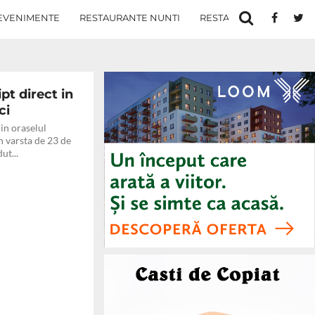
 a
EVENIMENTE
RESTAURANTE NUNTI
RESTAURANTE IN IASI
10
pt direct in
ci
in oraselul
 varsta de 23 de
ut...