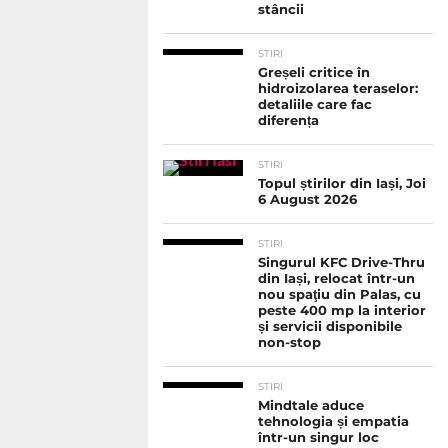
stâncii
STIRI
Greșeli critice în
hidroizolarea teraselor:
detaliile care fac
diferența
STIRI
Topul știrilor din Iași, Joi
6 August 2026
STIRI
Singurul KFC Drive-Thru
din Iași, relocat într-un
nou spaţiu din Palas, cu
peste 400 mp la interior
și servicii disponibile
non-stop
STIRI
Mindtale aduce
tehnologia și empatia
într-un singur loc