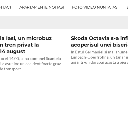
cident auto la care vinovatul
NTACT
APARTAMENTE NOI IASI
FOTO VIDEO NUNTA IASI
la Iasi, un microbuz
Skoda Octavia s-a infi
n tren privat la
acoperisul unei biseri
 14 august
In Estul Germaniei si mai anume 
Limbach-Oberfrohna, un tanar in
l orei 14.00, zona comunei Scanteia
ani intr-un derapaj acesta a pierd
si a avut loc un accident foarte grav.
e transport...