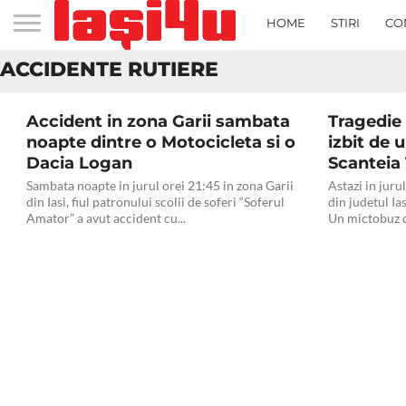
Se cauta vinovatul unui ac
HOME
STIRI
CO
fugit de la locul faptei
ACCIDENTE RUTIERE
Accident in zona Garii sambata
Tragedie 
noapte dintre o Motocicleta si o
izbit de u
Dacia Logan
Scanteia
Sambata noapte in jurul orei 21:45 in zona Garii
Astazi in juru
din Iasi, fiul patronului scolii de soferi “Soferul
din judetul Ia
Amator” a avut accident cu...
Un mictobuz d