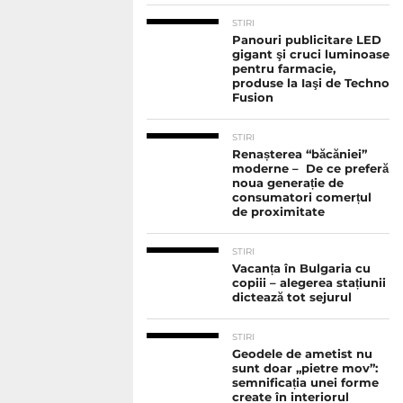
STIRI
Panouri publicitare LED
gigant şi cruci luminoase
pentru farmacie,
produse la Iaşi de Techno
Fusion
STIRI
Renașterea “băcăniei”
moderne – De ce preferă
noua generație de
consumatori comerțul
de proximitate
STIRI
Vacanța în Bulgaria cu
copiii – alegerea stațiunii
dictează tot sejurul
STIRI
Geodele de ametist nu
sunt doar „pietre mov”:
semnificația unei forme
create în interiorul