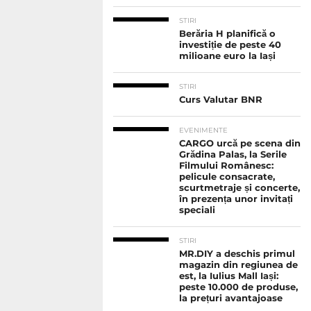
STIRI
Berăria H planifică o
investiție de peste 40
milioane euro la Iași
STIRI
Curs Valutar BNR
EVENIMENTE
CARGO urcă pe scena din
Grădina Palas, la Serile
Filmului Românesc:
pelicule consacrate,
scurtmetraje și concerte,
în prezența unor invitați
speciali
STIRI
MR.DIY a deschis primul
magazin din regiunea de
est, la Iulius Mall Iași:
peste 10.000 de produse,
la prețuri avantajoase