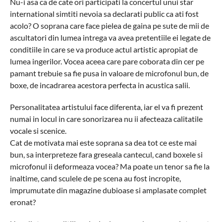
Nu-i asa ca de cate ori participati la concertul unui star
international simtiti nevoia sa declarati public ca ati fost
acolo? O soprana care face pielea de gaina pe sute de mii de
ascultatori din lumea intrega va avea pretentiile ei legate de
conditiile in care se va produce actul artistic apropiat de
lumea ingerilor. Vocea aceea care pare coborata din cer pe
pamant trebuie sa fie pusa in valoare de microfonul bun, de
boxe, de incadrarea acestora perfecta in acustica salii.
Personalitatea artistului face diferenta, iar el va fi prezent
numai in locul in care sonorizarea nu ii afecteaza calitatile
vocale si scenice.
Cat de motivata mai este soprana sa dea tot ce este mai
bun, sa interpreteze fara greseala cantecul, cand boxele si
microfonul ii deformeaza vocea? Ma poate un tenor sa fie la
inaltime, cand sculele de pe scena au fost incropite,
imprumutate din magazine dubioase si amplasate complet
eronat?