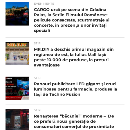
EVENIMENTE
CARGO urcă pe scena din Grădina
Palas, la Serile Filmului Românesc:
pelicule consacrate, scurtmetraje și
concerte, în prezența unor invitați
speciali
STIRI
MR.DIY a deschis primul magazin din
regiunea de est, la Iulius Mall Iași:
peste 10.000 de produse, la prețuri
avantajoase
STIRI
Panouri publicitare LED gigant şi cruci
luminoase pentru farmacie, produse la
Iaşi de Techno Fusion
STIRI
Renașterea “băcăniei” moderne – De
ce preferă noua generație de
consumatori comerțul de proximitate