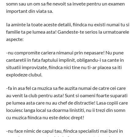
somn sau un om sa fie nevoit sa invete pentru un examen
important din viata sa.
Ia aminte la toate aceste detalii, fiindca nu existi numai tu si
familie ta pe lumea asta! Gandeste-te serios la urmatoarele
aspecte:
-nu compromite cariera nimanui prin nepasare! Nu pune
cantaretii in fata faptului implinit, obligandu-i sa cante in
situatii improvizate, fiindca nici tine nu ti-ar placea sa iti
explodeze clubul.
-fa in asa fel ca muzica sa fie auzita numai de catre cei care
au venit la club pentru asta! Sunt si oameni foarte suparati
pe lumea asta care nu au chef de distractie! Lasa copiii care
locuiesc langa local sa doarma linistiti, nu ii trezi din somn
cu muzica fiindca nu este deloc drept!
-nu face nimic de capul tau, fiindca specialisti mai buni in