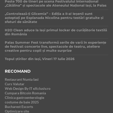
Peste 700 de tineri pe scena Festivalului Internațional
„Cătălina” și spectacole ale Ateneului Național Iași, la Palas
„Controlează-ți Glicemia” – Ediția a II-a! Ieșenii sunt
așteptați pe Esplanada Nicolina pentru testări gratuite și
sfaturi de sănătate
H2O Clean aduce la Iași primul locker de curățătorie textilă
din România
Palas Summer Fest transformă serile de vară în experiențe
de festival: concerte live, spectacole de teatru, ateliere
creative pentru copii și multe surprize
Topul știrilor din Iași, Vineri 17 Iulie 2026
RECOMAND
Restaurant Nunta Iasi
Curs Valutar
Web Design By IT eXclusiv.ro
Cumpara Bitcoin Romania
Clinica gastroenterologie
costume de baie 2025
Bucharest Escorts
Optimizare site