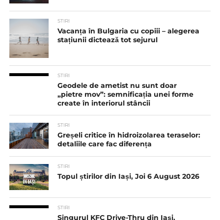
STIRI
Vacanța în Bulgaria cu copiii – alegerea
stațiunii dictează tot sejurul
STIRI
Geodele de ametist nu sunt doar
„pietre mov”: semnificația unei forme
create în interiorul stâncii
STIRI
Greșeli critice în hidroizolarea teraselor:
detaliile care fac diferența
STIRI
Topul știrilor din Iași, Joi 6 August 2026
STIRI
Singurul KFC Drive-Thru din Iași,