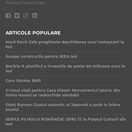
Portalul Orasului Iasi
ARTICOLE POPULARE
Hard Rock Cafe pregătește deschiderea unui restaurant la
Iași
Începe construcția pentru IKEA Iași
Berăria H planifică o investiție de peste 40 milioane euro la
Iași
Curs Valutar BNR
O nouă viață pentru Casa Kieser: Monumentul istoric din
inima Iașului se redeschide sâmbătă
Oishi Ramen: Gustul autentic al Japoniei a sosit în inima
Iașului
SERILE FILMULUI ROMÂNESC (SFR) 17, la Palatul Culturii din
Iași