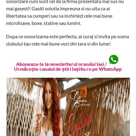
sonorizare cum sunt cei de la firma prezentata mai sus nu
mai gasesti! Gasiti solutia impreuna si nu uita ca ai
libertatea sa cumperi sau sa inchiriezi cele mai bune
microfoane, boxe, stative sau lumini.
Dupa ce sonorizarea este perfecta, ai curaj si invita pe scena
clubului tau cele mai bune voci din tara si din lume!
Aboneaza-te la newsletterul orasului Iasi
/
Urmărește canalul de știri Iași4u.ro pe WhatsApp