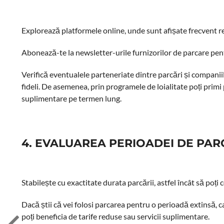
Explorează platformele online, unde sunt afișate frecvent re
Abonează-te la newsletter-urile furnizorilor de parcare pen
Verifică eventualele parteneriate dintre parcări și companii
fideli. De asemenea, prin programele de loialitate poți prim
suplimentare pe termen lung.
4. EVALUAREA PERIOADEI DE PA
Stabilește cu exactitate durata parcării, astfel încât să poți
Dacă știi că vei folosi parcarea pentru o perioadă extinsă, c
poți beneficia de tarife reduse sau servicii suplimentare.