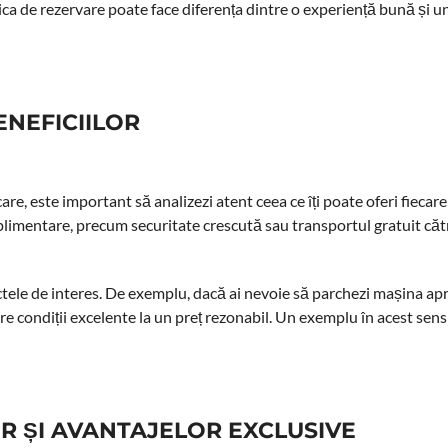
itica de rezervare poate face diferența dintre o experiență bună și u
ENEFICIILOR
re, este important să analizezi atent ceea ce îți poate oferi fiecare
suplimentare, precum securitate crescută sau transportul gratuit căt
unctele de interes. De exemplu, dacă ai nevoie să parchezi mașina a
ere condiții excelente la un preț rezonabil. Un exemplu în acest sens
OR ȘI AVANTAJELOR EXCLUSIVE