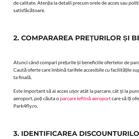
de calitate. Atenția la detalii precum orele de acces sau pol
satisfăcătoare.
2. COMPARAREA PREȚURILOR ȘI B
Atunci când compari prețurile și beneficiile ofertelor de parca
Caută oferte care îmbină tarifele accesibile cu facilitățile 
ta finală.
Este important să ai acces ușor atât la parcare, cât și la p
aeroport, poți căuta o
parcare ieftină aeroport
care să îți of
Park4fly.ro.
3. IDENTIFICAREA DISCOUNTURIL