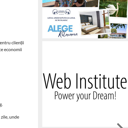
ntru clienții
uce economii
g.
 zile, unde