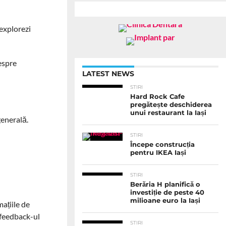
 explorezi
despre
LATEST NEWS
STIRI
.
Hard Rock Cafe
pregătește deschiderea
unui restaurant la Iași
 generală.
STIRI
Începe construcția
pentru IKEA Iași
STIRI
Berăria H planifică o
investiție de peste 40
milioane euro la Iași
mațiile de
i feedback-ul
STIRI