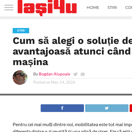
HOME
STIRI
CO
STIRI
Cum să alegi o soluție d
avantajoasă atunci când
mașina
By
Bogdan Alupoaie
Posted on
May 14, 2026
Pentru cei mai mulți dintre noi, mobilitatea este tot mai impo
diferența dintre o zi reușită și una plină de stres. Fie că eșt