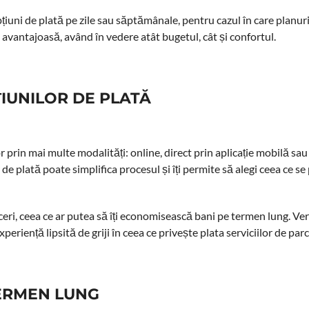
pțiuni de plată pe zile sau săptămânale, pentru cazul în care planuri
i avantajoasă, având în vedere atât bugetul, cât și confortul.
PȚIUNILOR DE PLATĂ
or prin mai multe modalități: online, direct prin aplicație mobilă sau 
 de plată poate simplifica procesul și îți permite să alegi ceea ce se
eri, ceea ce ar putea să îți economisească bani pe termen lung. Ver
xperiență lipsită de griji în ceea ce privește plata serviciilor de par
TERMEN LUNG