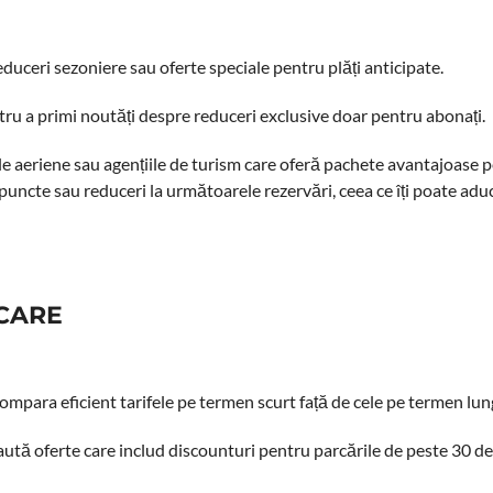
duceri sezoniere sau oferte speciale pentru plăți anticipate.
tru a primi noutăți despre reduceri exclusive doar pentru abonați.
le aeriene sau agențiile de turism care oferă pachete avantajoase pe
i puncte sau reduceri la următoarele rezervări, ceea ce îți poate ad
RCARE
 compara eficient tarifele pe termen scurt față de cele pe termen lun
aută oferte care includ discounturi pentru parcările de peste 30 de