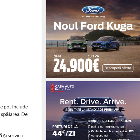
le pot include
 spălarea. De
 și servicii