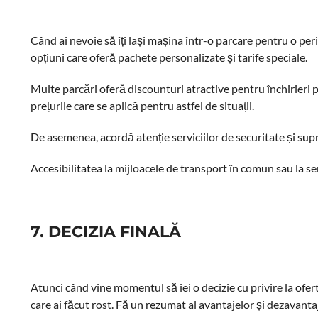
Când ai nevoie să îți lași mașina într-o parcare pentru o pe
opțiuni care oferă pachete personalizate și tarife speciale.
Multe parcări oferă discounturi atractive pentru închirieri pe
prețurile care se aplică pentru astfel de situații.
De asemenea, acordă atenție serviciilor de securitate și sup
Accesibilitatea la mijloacele de transport în comun sau la ser
7. DECIZIA FINALĂ
Atunci când vine momentul să iei o decizie cu privire la ofert
care ai făcut rost. Fă un rezumat al avantajelor și dezavantajel