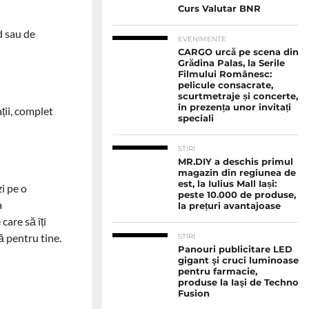
Curs Valutar BNR
d sau de
EVENIMENTE
CARGO urcă pe scena din
Grădina Palas, la Serile
Filmului Românesc:
pelicule consacrate,
scurtmetraje și concerte,
în prezența unor invitați
ații, complet
speciali
STIRI
MR.DIY a deschis primul
magazin din regiunea de
est, la Iulius Mall Iași:
i pe o
peste 10.000 de produse,
a
la prețuri avantajoase
care să îți
ă pentru tine.
STIRI
Panouri publicitare LED
gigant şi cruci luminoase
pentru farmacie,
produse la Iaşi de Techno
Fusion