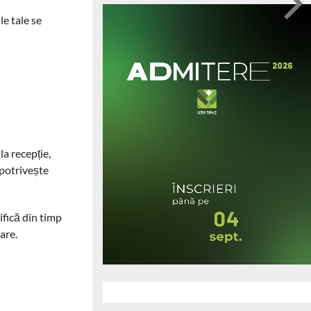
le tale se
la recepție,
 potrivește
ifică din timp
care.