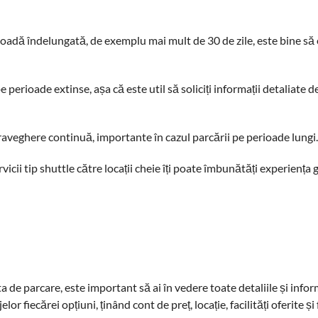
rioadă îndelungată, de exemplu mai mult de 30 de zile, este bine să
 perioade extinse, așa că este util să soliciți informații detaliate 
raveghere continuă, importante în cazul parcării pe perioade lungi
vicii tip shuttle către locații cheie îți poate îmbunătăți experiența
a de parcare, este important să ai în vedere toate detaliile și infor
or fiecărei opțiuni, ținând cont de preț, locație, facilități oferite ș