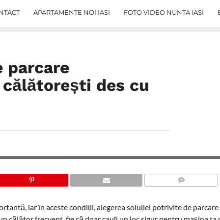
NTACT
APARTAMENTE NOI IASI
FOTO VIDEO NUNTA IASI
e parcare
 călătorești des cu
COMMENTS
rtantă, iar în aceste condiții, alegerea soluției potrivite de parcare
i un călător frecvent, fie că doar cauți un loc sigur pentru mașina ta