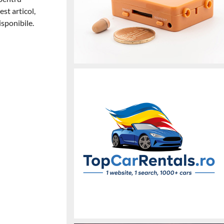
st articol,
isponibile.