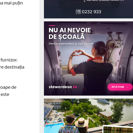
na mai puțin
 furnizor.
re destinația
proape de
 este