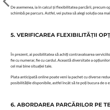
De asemenea, ia în calcul și flexibilitatea parcării, precum o
schimbă pe parcurs. Astfel, vei putea să alegi soluția cea ma
5. VERIFICAREA FLEXIBILITĂȚII O
În prezent, ai posibilitatea să achiți contravaloarea serviciil
fie cu numerar, fie cu cardul. Această diversitate a opțiunilor
cel mai bine situației tale.
Plata anticipată online poate veni la pachet cu diverse reduc
posibilitățile disponibile, astfel încât să te poți bucura de o e
6. ABORDAREA PARCĂRILOR PE 