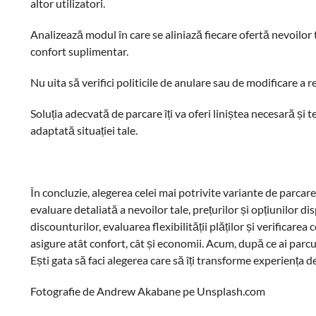
altor utilizatori.
Analizează modul în care se aliniază fiecare ofertă nevoilor t
confort suplimentar.
Nu uita să verifici politicile de anulare sau de modificare a r
Soluția adecvată de parcare îți va oferi liniștea necesară și t
adaptată situației tale.
În concluzie, alegerea celei mai potrivite variante de parcar
evaluare detaliată a nevoilor tale, prețurilor și opțiunilor d
discounturilor, evaluarea flexibilității plăților și verificarea 
asigure atât confort, cât și economii. Acum, după ce ai parcur
Ești gata să faci alegerea care să îți transforme experiența 
Fotografie de Andrew Akabane pe Unsplash.com