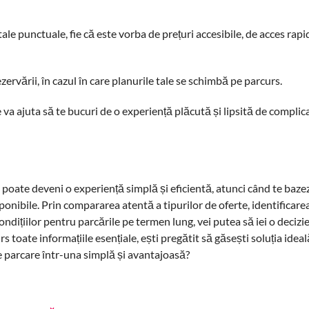
ale punctuale, fie că este vorba de prețuri accesibile, de acces rapi
ezervării, în cazul în care planurile tale se schimbă pe parcurs.
e va ajuta să te bucuri de o experiență plăcută și lipsită de complic
e poate deveni o experiență simplă și eficientă, atunci când te bazez
isponibile. Prin compararea atentă a tipurilor de oferte, identificare
condițiilor pentru parcările pe termen lung, vei putea să iei o decizie 
s toate informațiile esențiale, ești pregătit să găsești soluția ideal
de parcare într-una simplă și avantajoasă?