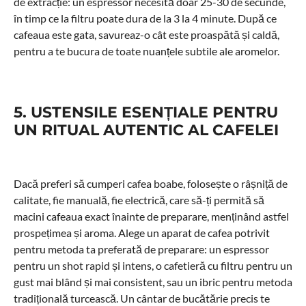
de extracție: un espressor necesită doar 25-30 de secunde,
în timp ce la filtru poate dura de la 3 la 4 minute. După ce
cafeaua este gata, savureaz-o cât este proaspătă și caldă,
pentru a te bucura de toate nuanțele subtile ale aromelor.
5. USTENSILE ESENȚIALE PENTRU
UN RITUAL AUTENTIC AL CAFELEI
Dacă preferi să cumperi cafea boabe, folosește o râșniță de
calitate, fie manuală, fie electrică, care să-ți permită să
macini cafeaua exact înainte de preparare, menținând astfel
prospețimea și aroma. Alege un aparat de cafea potrivit
pentru metoda ta preferată de preparare: un espressor
pentru un shot rapid și intens, o cafetieră cu filtru pentru un
gust mai blând și mai consistent, sau un ibric pentru metoda
tradițională turcească. Un cântar de bucătărie precis te