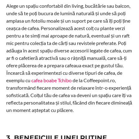
Alege un spațiu confortabil din living, bucătărie sau balcon,
unde să te poți bucura de lumină naturală și unde să poți
amplasa un fotoliu moale și un suport pe care să îți poți ține
ceașca de cafea. Personalizează acest colț cu plante verzi
pentru a te simți mai aproape de natură, eventual și un raft
mic pentru colecția ta de cărți sau revistele preferate. Poți
adăuga în acest spațiu diverse accesorii legate de cafea, cum
ar fi o cafetieră atractivă sau o râșniță manuală, care să-ți
ofere plăcerea de a prepara cafeaua exact pe gustul tău.
Încearcă să experimentezi cu diverse tipuri de cafea, de
exemplu cu
cafea boabe Tchibo
de la Coffeepoint.ro,
transformând fiecare moment de relaxare într-o experiență
sofisticată. Colțul tău de cafea va deveni un spațiu care îți va
reflecta personalitatea și stilul, făcând din fiecare dimineață
un moment așteptat cu plăcere.
3. BENEFICIILE UNEI RUTINE