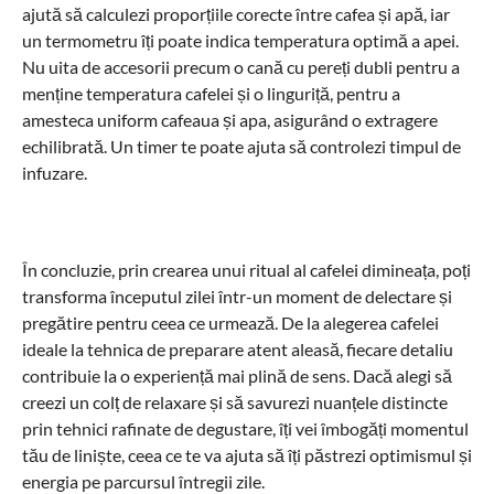
ajută să calculezi proporțiile corecte între cafea și apă, iar
un termometru îți poate indica temperatura optimă a apei.
Nu uita de accesorii precum o cană cu pereți dubli pentru a
menține temperatura cafelei și o linguriță, pentru a
amesteca uniform cafeaua și apa, asigurând o extragere
echilibrată. Un timer te poate ajuta să controlezi timpul de
infuzare.
În concluzie, prin crearea unui ritual al cafelei dimineața, poți
transforma începutul zilei într-un moment de delectare și
pregătire pentru ceea ce urmează. De la alegerea cafelei
ideale la tehnica de preparare atent aleasă, fiecare detaliu
contribuie la o experiență mai plină de sens. Dacă alegi să
creezi un colț de relaxare și să savurezi nuanțele distincte
prin tehnici rafinate de degustare, îți vei îmbogăți momentul
tău de liniște, ceea ce te va ajuta să îți păstrezi optimismul și
energia pe parcursul întregii zile.