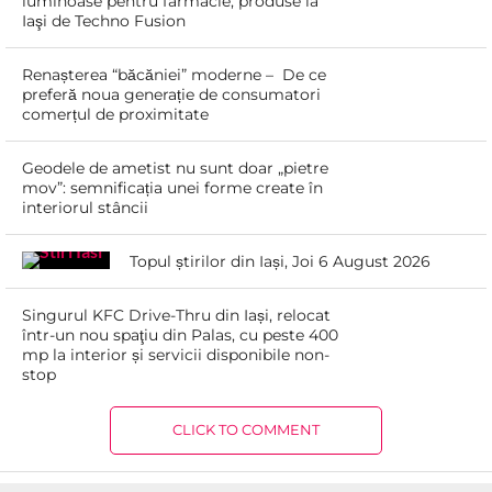
luminoase pentru farmacie, produse la
Iaşi de Techno Fusion
Renașterea “băcăniei” moderne – De ce
preferă noua generație de consumatori
comerțul de proximitate
Geodele de ametist nu sunt doar „pietre
mov”: semnificația unei forme create în
interiorul stâncii
Topul știrilor din Iași, Joi 6 August 2026
Singurul KFC Drive-Thru din Iași, relocat
într-un nou spaţiu din Palas, cu peste 400
mp la interior și servicii disponibile non-
stop
CLICK TO COMMENT