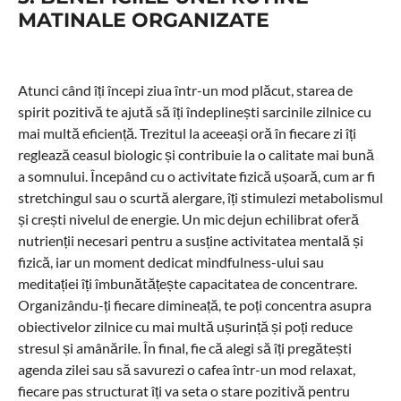
MATINALE ORGANIZATE
Atunci când îți începi ziua într-un mod plăcut, starea de
spirit pozitivă te ajută să îți îndeplinești sarcinile zilnice cu
mai multă eficiență. Trezitul la aceeași oră în fiecare zi îți
reglează ceasul biologic și contribuie la o calitate mai bună
a somnului. Începând cu o activitate fizică ușoară, cum ar fi
stretchingul sau o scurtă alergare, îți stimulezi metabolismul
și crești nivelul de energie. Un mic dejun echilibrat oferă
nutrienții necesari pentru a susține activitatea mentală și
fizică, iar un moment dedicat mindfulness-ului sau
meditației îți îmbunătățește capacitatea de concentrare.
Organizându-ți fiecare dimineață, te poți concentra asupra
obiectivelor zilnice cu mai multă ușurință și poți reduce
stresul și amânările. În final, fie că alegi să îți pregătești
agenda zilei sau să savurezi o cafea într-un mod relaxat,
fiecare pas structurat îți va seta o stare pozitivă pentru