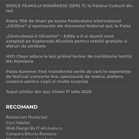
SERILE FILMULUI ROMÂNESC (SFR) 17, la Palatul Culturii din
Iași
Peste 700 de tineri pe scena Festivalului Internațional
„Cătălina” și spectacole ale Ateneului Național Iași, la Palas
„Controlează-ți Glicemia” – Ediția a II-a! Ieșenii sunt
așteptați pe Esplanada Nicolina pentru testări gratuite și
sfaturi de sănătate
H2O Clean aduce la Iași primul locker de curățătorie textilă
din România
Palas Summer Fest transformă serile de vară în experiențe
de festival: concerte live, spectacole de teatru, ateliere
creative pentru copii și multe surprize
Topul știrilor din Iași, Vineri 17 Iulie 2026
RECOMAND
Restaurant Nunta Iasi
Curs Valutar
Web Design By IT eXclusiv.ro
Cumpara Bitcoin Romania