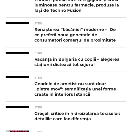
luminoase pentru farmacie, produse la
Iaşi de Techno Fusion
STIRI
Renașterea “băcăniei” moderne – De
ce preferă noua generație de
consumatori comerțul de proximitate
STIRI
Vacanța în Bulgaria cu copiii – alegerea
stațiunii dictează tot sejurul
STIRI
Geodele de ametist nu sunt doar
„pietre mov”: semnificația unei forme
create în interiorul stâncii
STIRI
Greșeli critice în hidroizolarea teraselor:
detaliile care fac diferența
STIRI