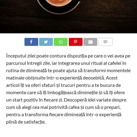
COMMENTS
Începutul zilei poate contura dispoziția pe care o vei avea pe
parcursul întregii zile, iar integrarea unui ritual al cafelei în
rutina de dimineață te poate ajuta să transformi momentele
matinale obișnuite într-o experiență deosebită. Acest
articol îți va oferi sfaturi și trucuri pentru a te bucura de
momente care să îți îmbogățească diminețile și să îți ofere
un start pozitiv în fiecare zi. Descoperă idei variate despre
cum să alegi cea mai potrivită cafea și cum să o prepari,
pentru a transforma fiecare dimineață într-o experiență
plină de satisfacție.