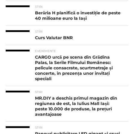
STIRI
Berăria H planifică o investiție de peste
40 milioane euro la Iași
STIRI
Curs Valutar BNR
EVENIMENTE
CARGO urcă pe scena din Grădina
Palas, la Serile Filmului Românesc:
pelicule consacrate, scurtmetraje și
concerte, în prezența unor invitați
speciali
STIRI
MR.DIY a deschis primul magazin din
regiunea de est, la Iulius Mall Iași:
peste 10.000 de produse, la prețuri
avantajoase
STIRI
Panouri publicitare LED gigant şi cruci