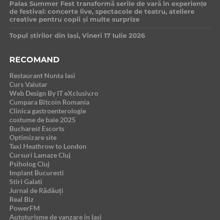
Palas Summer Fest transformă serile de vară în experiențe
de festival: concerte live, spectacole de teatru, ateliere
creative pentru copii și multe surprize
Topul știrilor din Iași, Vineri 17 Iulie 2026
RECOMAND
Restaurant Nunta Iasi
Curs Valutar
Web Design By IT eXclusiv.ro
Cumpara Bitcoin Romania
Clinica gastroenterologie
costume de baie 2025
Bucharest Escorts
Optimizare site
Taxi Heathrow to London
Cursuri Lamaze Cluj
Psiholog Cluj
Implant Bucuresti
Stiri Galati
Jurnal de Rădăuți
Real Biz
PowerFM
Autoturisme de vanzare in Iasi