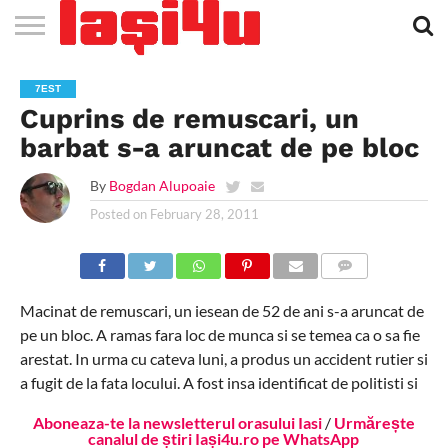
EVENIMENTE
STIRI
APARTAMENTE
STIRI
JOBS
FILME
CLUBURI /
BARURI /
SALI DE
SALOANE DE
AGENTII
RESTAURANTE
PIZZA
PISCINA
FLORARII
RADIO
SPALATORII
TRACTARI
TAXI
CINEMA
TEATRU
HOTELURI
TEREN
TEREN
FARMACII
COFFEE-
FIRME DE
RENT
7EST
NOI IASI
IASI
IN
LA
DISCOTECI
CAFENELE
FORTA
INFRUMUSETARE
DE
IN IASI
IN
IN IASI
LIVE
AUTO
AUTO
IN
/
SPORTIV
TENIS
NON
TO-GO
PUBLICITATE
A
Cuprins de remuscari, un
IASI
CINEMA
SI
TURISM
IASI
IN IASI
IASI
PENSIUNI
IASI
STOP
CAR
FITNESS
IASI
barbat s-a aruncat de pe bloc
By
Bogdan Alupoaie
Posted on
February 28, 2011
COMMENTS
Macinat de remuscari, un iesean de 52 de ani s-a aruncat de
pe un bloc. A ramas fara loc de munca si se temea ca o sa fie
arestat. In urma cu cateva luni, a produs un accident rutier si
a fugit de la fata locului. A fost insa identificat de politisti si
Aboneaza-te la newsletterul orasului Iasi
/
Urmărește
canalul de știri Iași4u.ro pe WhatsApp