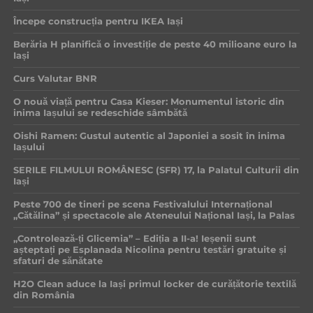
Începe construcția pentru IKEA Iași
Berăria H planifică o investiție de peste 40 milioane euro la
Iași
Curs Valutar BNR
O nouă viață pentru Casa Kieser: Monumentul istoric din
inima Iașului se redeschide sâmbătă
Oishi Ramen: Gustul autentic al Japoniei a sosit în inima
Iașului
SERILE FILMULUI ROMÂNESC (SFR) 17, la Palatul Culturii din
Iași
Peste 700 de tineri pe scena Festivalului Internațional
„Cătălina” și spectacole ale Ateneului Național Iași, la Palas
„Controlează-ți Glicemia” – Ediția a II-a! Ieșenii sunt
așteptați pe Esplanada Nicolina pentru testări gratuite și
sfaturi de sănătate
H2O Clean aduce la Iași primul locker de curățătorie textilă
din România