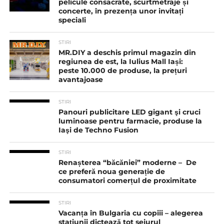
pelicule consacrate, scurtmetraje și
concerte, în prezența unor invitați
speciali
STIRI
MR.DIY a deschis primul magazin din
regiunea de est, la Iulius Mall Iași:
peste 10.000 de produse, la prețuri
avantajoase
STIRI
Panouri publicitare LED gigant şi cruci
luminoase pentru farmacie, produse la
Iaşi de Techno Fusion
STIRI
Renașterea “băcăniei” moderne – De
ce preferă noua generație de
consumatori comerțul de proximitate
STIRI
Vacanța în Bulgaria cu copiii – alegerea
stațiunii dictează tot sejurul