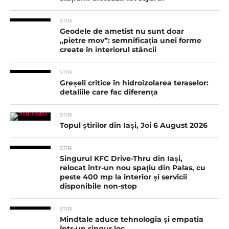
STIRI
Geodele de ametist nu sunt doar
„pietre mov”: semnificația unei forme
create în interiorul stâncii
STIRI
Greșeli critice în hidroizolarea teraselor:
detaliile care fac diferența
STIRI
Topul știrilor din Iași, Joi 6 August 2026
STIRI
Singurul KFC Drive-Thru din Iași,
relocat într-un nou spaţiu din Palas, cu
peste 400 mp la interior și servicii
disponibile non-stop
STIRI
Mindtale aduce tehnologia și empatia
într-un singur loc