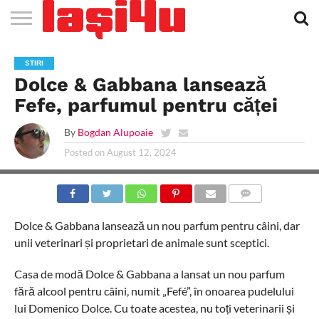
EVENIMENTE
STIRI
APARTAMENTE
STIRI
JOBS
FILME
CLUBURI /
BARURI /
SALI DE
SALOANE DE
AGENTII
RESTAURANTE
PIZZA
PISCINA
FLORARII
RADIO
SPALATORII
TRACTARI
TAXI
CINEMA
TEATRU
HOTELURI
TEREN
TEREN
FARMACII
COFFEE-
FIRME DE
RENT
STIRI
NOI IASI
IASI
IN
LA
DISCOTECI
CAFENELE
FORTA
INFRUMUSETARE
DE
IN IASI
IN
IN IASI
LIVE
AUTO
AUTO
IN
/
SPORTIV
TENIS
NON
TO-GO
PUBLICITATE
A
Dolce & Gabbana lansează
IASI
CINEMA
SI
TURISM
IASI
IN IASI
IASI
PENSIUNI
IASI
STOP
CAR
FITNESS
IASI
Fefe, parfumul pentru căței
By
Bogdan Alupoaie
Posted on
August 12, 2024
COMMENTS
Dolce & Gabbana lansează un nou parfum pentru câini, dar
unii veterinari și proprietari de animale sunt sceptici.
Casa de modă Dolce & Gabbana a lansat un nou parfum
fără alcool pentru câini, numit „Fefé”, în onoarea pudelului
lui Domenico Dolce. Cu toate acestea, nu toți veterinarii și