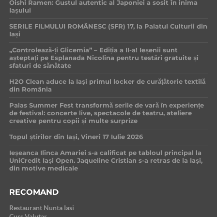
Oishi Ramen: Gustul autentic al Japoniei a sosit în inima
Iașului
SERILE FILMULUI ROMÂNESC (SFR) 17, la Palatul Culturii din
Iași
„Controlează-ți Glicemia” – Ediția a II-a! Ieșenii sunt
așteptați pe Esplanada Nicolina pentru testări gratuite și
sfaturi de sănătate
H2O Clean aduce la Iași primul locker de curățătorie textilă
din România
Palas Summer Fest transformă serile de vară în experiențe
de festival: concerte live, spectacole de teatru, ateliere
creative pentru copii și multe surprize
Topul știrilor din Iași, Vineri 17 Iulie 2026
Ieșeanca Ilinca Amariei s-a calificat pe tabloul principal la
UniCredit Iași Open. Jaqueline Cristian s-a retras de la Iași,
din motive medicale
RECOMAND
Restaurant Nunta Iasi
Curs Valutar