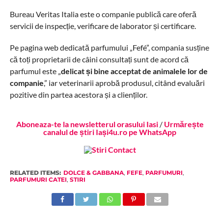
Bureau Veritas Italia este o companie publică care oferă
servicii de inspecție, verificare de laborator și certificare.
Pe pagina web dedicată parfumului „Fefé”, compania susține
că toți proprietarii de câini consultați sunt de acord că
parfumul este „
delicat și bine acceptat de animalele lor de
companie
,” iar veterinarii aprobă produsul, citând evaluări
pozitive din partea acestora și a clienților.
Aboneaza-te la newsletterul orasului Iasi
/
Urmărește
canalul de știri Iași4u.ro pe WhatsApp
RELATED ITEMS:
DOLCE & GABBANA
,
FEFE
,
PARFUMURI
,
PARFUMURI CATEI
,
STIRI