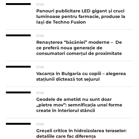
STIRI
Panouri publicitare LED gigant şi cruci
luminoase pentru farmacie, produse la
Iaşi de Techno Fusion
STIRI
Renașterea “băcăniei” moderne – De
ce preferă noua generație de
consumatori comerțul de proximitate
STIRI
Vacanța în Bulgaria cu copiii – alegerea
stațiunii dictează tot sejurul
STIRI
Geodele de ametist nu sunt doar
„pietre mov”: semnificația unei forme
create în interiorul stâncii
STIRI
Greșeli critice în hidroizolarea teraselor:
detaliile care fac diferența