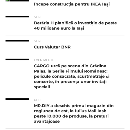
Începe construcția pentru IKEA Iași
STIRI
Berăria H planifică o investiție de peste
40 milioane euro la Iași
STIRI
Curs Valutar BNR
EVENIMENTE
CARGO urcă pe scena din Grădina
Palas, la Serile Filmului Românesc:
pelicule consacrate, scurtmetraje și
concerte, în prezența unor invitați
speciali
STIRI
MR.DIY a deschis primul magazin din
regiunea de est, la Iulius Mall Iași:
peste 10.000 de produse, la prețuri
avantajoase