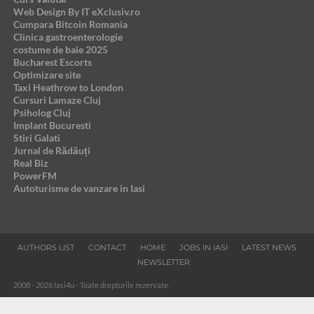
Web Design By IT eXclusiv.ro
Cumpara Bitcoin Romania
Clinica gastroenterologie
costume de baie 2025
Bucharest Escorts
Optimizare site
Taxi Heathrow to London
Cursuri Lamaze Cluj
Psiholog Cluj
Implant Bucuresti
Stiri Galati
Jurnal de Rădăuți
Real Biz
PowerFM
Autoturisme de vanzare in Iasi
AUTHORS LIST
CONTACT
HOME
JOBS IN IASI
LATEST NEWS
NEWSLETTER
2008 - 2026 Iasi4u - Toate drepturile rezervate.