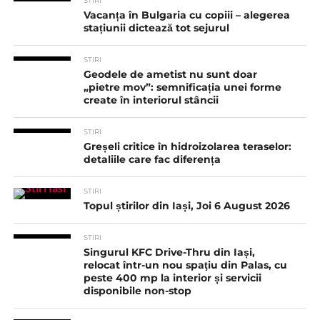
STIRI
Vacanța în Bulgaria cu copiii – alegerea
stațiunii dictează tot sejurul
STIRI
Geodele de ametist nu sunt doar
„pietre mov”: semnificația unei forme
create în interiorul stâncii
STIRI
Greșeli critice în hidroizolarea teraselor:
detaliile care fac diferența
STIRI
Topul știrilor din Iași, Joi 6 August 2026
STIRI
Singurul KFC Drive-Thru din Iași,
relocat într-un nou spaţiu din Palas, cu
peste 400 mp la interior și servicii
disponibile non-stop