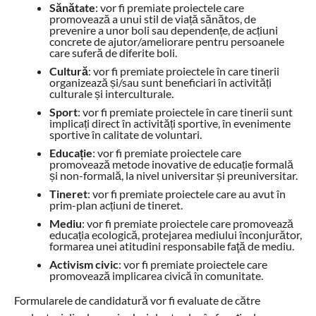
Sănătate
: vor fi premiate proiectele care
promovează a unui stil de viață sănătos, de
prevenire a unor boli sau dependențe, de acțiuni
concrete de ajutor/ameliorare pentru persoanele
care suferă de diferite boli.
Cultură
: vor fi premiate proiectele în care tinerii
organizează și/sau sunt beneficiari în activități
culturale și interculturale.
Sport
: vor fi premiate proiectele în care tinerii sunt
implicați direct în activități sportive, în evenimente
sportive în calitate de voluntari.
Educație
: vor fi premiate proiectele care
promovează metode inovative de educație formală
și non-formală, la nivel universitar și preuniversitar.
Tineret
: vor fi premiate proiectele care au avut în
prim-plan acțiuni de tineret.
Mediu
: vor fi premiate proiectele care promovează
educația ecologică, protejarea mediului înconjurător,
formarea unei atitudini responsabile faţă de mediu.
Activism civic
: vor fi premiate proiectele care
promovează implicarea civică în comunitate.
Formularele de candidatură vor fi evaluate de către