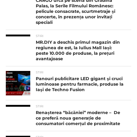
CARGO urcă pe scena din Grădina
Palas, la Serile Filmului Românesc:
pelicule consacrate, scurtmetraje și
concerte, în prezența unor invitați
speciali
STIRI
MR.DIY a deschis primul magazin din
regiunea de est, la Iulius Mall Iași:
peste 10.000 de produse, la prețuri
avantajoase
STIRI
Panouri publicitare LED gigant şi cruci
luminoase pentru farmacie, produse la
Iaşi de Techno Fusion
STIRI
Renașterea “băcăniei” moderne – De
ce preferă noua generație de
consumatori comerțul de proximitate