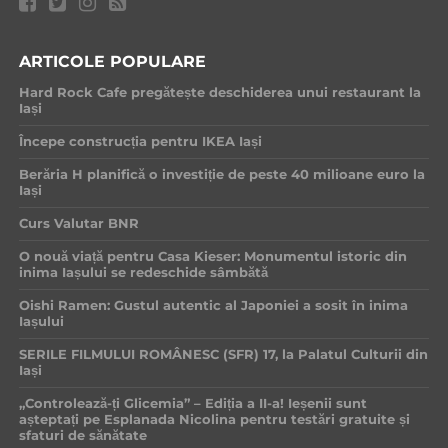
ARTICOLE POPULARE
Hard Rock Cafe pregătește deschiderea unui restaurant la
Iași
Începe construcția pentru IKEA Iași
Berăria H planifică o investiție de peste 40 milioane euro la
Iași
Curs Valutar BNR
O nouă viață pentru Casa Kieser: Monumentul istoric din
inima Iașului se redeschide sâmbătă
Oishi Ramen: Gustul autentic al Japoniei a sosit în inima
Iașului
SERILE FILMULUI ROMÂNESC (SFR) 17, la Palatul Culturii din
Iași
„Controlează-ți Glicemia” – Ediția a II-a! Ieșenii sunt
așteptați pe Esplanada Nicolina pentru testări gratuite și
sfaturi de sănătate