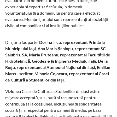
evaluatori din domeniu. Juriul este ales în funcție de
experiența și expertiza fiecăruia, în domeniul
voluntariatului și a domeniului pentru care a efectuat
evaluarea. Membrii juriului sunt reprezentanți ai societății
civile, ai companiilor și ai instituțiilor publice.
Din juriu fac parte:
Dorina Țicu, reprezentant Primăria
Municipiului Iași, Ana Maria Șchiopu, reprezentant SC
Salubris. SA, Maria Pruteanu, reprezentat al Facultății de
Hidrotehnică, Geodezie și Ingineria Mediului Iași, Delia
Roșu, reprezentant al Ateneului Național din Iași, Emilian
Marcu, scriitor, Mihaela Cojocaru, reprezentant al Casei
de Cultură a Studenților din Iași.
Viziunea Casei de Cultură a Studenților din Iași este o
mișcare acceptată, susținută și recunoscută pentru
contribuția sa la coeziunea, incluziunea și solidaritatea
socială și la respectul pentru oameni și mediu, pe baza
asumării la nivel individual și instituțional a responsabilității