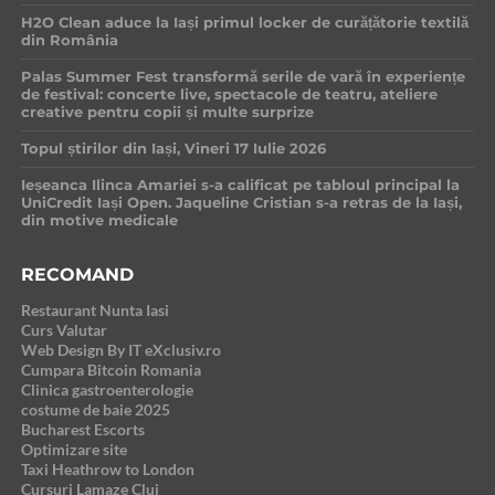
H2O Clean aduce la Iași primul locker de curățătorie textilă
din România
Palas Summer Fest transformă serile de vară în experiențe
de festival: concerte live, spectacole de teatru, ateliere
creative pentru copii și multe surprize
Topul știrilor din Iași, Vineri 17 Iulie 2026
Ieșeanca Ilinca Amariei s-a calificat pe tabloul principal la
UniCredit Iași Open. Jaqueline Cristian s-a retras de la Iași,
din motive medicale
RECOMAND
Restaurant Nunta Iasi
Curs Valutar
Web Design By IT eXclusiv.ro
Cumpara Bitcoin Romania
Clinica gastroenterologie
costume de baie 2025
Bucharest Escorts
Optimizare site
Taxi Heathrow to London
Cursuri Lamaze Cluj