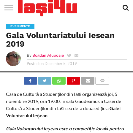
EVENIMENTE
STIRI
APARTAMENTE
STIRI
JOBS
FILME
CLUBURI /
BARURI /
SALI DE
SALOANE DE
AGENTII
RESTAURANTE
PIZZA
PISCINA
FLORARII
RADIO
SPALATORII
TRACTARI
TAXI
CINEMA
TEATRU
HOTELURI
TEREN
TEREN
FARMACII
COFFEE-
FIRME DE
RENT
EVENIMENTE
NOI IASI
IASI
IN
LA
DISCOTECI
CAFENELE
FORTA
INFRUMUSETARE
DE
IN IASI
IN
IN IASI
LIVE
AUTO
AUTO
IN
/
SPORTIV
TENIS
NON
TO-GO
PUBLICITATE
A
Gala Voluntariatului Iesean
IASI
CINEMA
SI
TURISM
IASI
IN IASI
IASI
PENSIUNI
IASI
STOP
CAR
FITNESS
IASI
2019
By
Bogdan Alupoaie
Posted on
December 5, 2019
COMMENTS
Casa de Cultură a Studenților din Iași organizează joi, 5
noiembrie 2019, ora 19:00, în sala Gaudeamus a Casei de
Cultură a Studenților din Iași cea de-a doua ediție a
Galei
Voluntarului Ieșean
.
Gala Voluntarului Ieșean este o competiție locală pentru