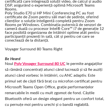
certificată care integrează soluții video, de calcul și audio
DSP, asigurând o experiență optimă Microsoft Teams
Rooms.
Poly Studio E70 și HP Mini Conferencing PC au fost
certificate de Zoom pentru săli mari de ședințe, oferind
clienților o soluție inteligentă completă pentru Zoom
Rooms pe Windows. Combinația puternică de senzori de
cameră duală cu procesor Intel® Core™ i7 de generație 12
face posibilă organizarea de întâlniri optime atât pentru
participanții prezenți în sală, cât și pentru cei care se
conectează de la distanță.
Voyager Surround 80 Teams Right
Be Heard
Noul
Poly Voyager Surround 80 UC
le permite angajaților
să rămână concentrați atunci când lucrează și să fie auziți
atunci când vorbesc în întâlniri, cu ANC adaptiv. Este
primul set de căști fără braț cu microfon certificat pentru
Microsoft Teams Open Office, grație performanțelor
remarcabile în medii cu mult zgomot de fond. Căștile
Bluetooth oferă un design elegant pentru un confort total,
cu pernuțe moi pentru urechi și o bandă reglabilă.