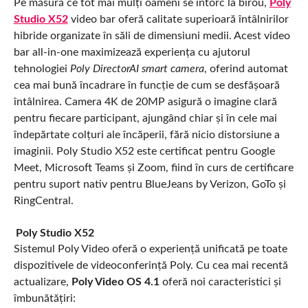
Pe măsură ce tot mai mulți oameni se întorc la birou,
Poly
Studio X52
video bar oferă calitate superioară întâlnirilor
hibride organizate în săli de dimensiuni medii. Acest video
bar all-in-one maximizează experiența cu ajutorul
tehnologiei
Poly DirectorAI smart camera
, oferind automat
cea mai bună încadrare în funcție de cum se desfășoară
întâlnirea. Camera 4K de 20MP asigură o imagine clară
pentru fiecare participant, ajungând chiar și în cele mai
îndepărtate colțuri ale încăperii, fără nicio distorsiune a
imaginii. Poly Studio X52 este certificat pentru Google
Meet, Microsoft Teams și Zoom, fiind în curs de certificare
pentru suport nativ pentru BlueJeans by Verizon, GoTo și
RingCentral.
Poly Studio X52
Sistemul Poly Video oferă o experiență unificată pe toate
dispozitivele de videoconferință Poly. Cu cea mai recentă
actualizare,
Poly Video OS 4.1
oferă noi caracteristici și
îmbunătățiri: