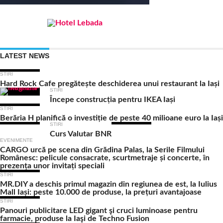
LATEST NEWS
STIRI
Hard Rock Cafe pregătește deschiderea unui restaurant la Iași
STIRI
Începe construcția pentru IKEA Iași
STIRI
Berăria H planifică o investiție de peste 40 milioane euro la Iași
STIRI
Curs Valutar BNR
EVENIMENTE
CARGO urcă pe scena din Grădina Palas, la Serile Filmului
Românesc: pelicule consacrate, scurtmetraje și concerte, în
prezența unor invitați speciali
STIRI
MR.DIY a deschis primul magazin din regiunea de est, la Iulius
Mall Iași: peste 10.000 de produse, la prețuri avantajoase
STIRI
Panouri publicitare LED gigant şi cruci luminoase pentru
farmacie, produse la Iaşi de Techno Fusion