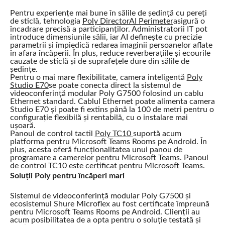
Pentru experiențe mai bune în sălile de ședință cu pereți
de sticlă, tehnologia
Poly DirectorAI Perimeter
asigură o
încadrare precisă a participanților. Administratorii IT pot
introduce dimensiunile sălii, iar AI definește cu precizie
parametrii și împiedică redarea imaginii persoanelor aflate
în afara încăperii. În plus, reduce reverberațiile și ecourile
cauzate de sticlă și de suprafețele dure din sălile de
ședințe.
Pentru o mai mare flexibilitate, camera inteligentă
Poly
Studio E70
se poate conecta direct la sistemul de
videoconferință modular Poly G7500 folosind un cablu
Ethernet standard. Cablul Ethernet poate alimenta camera
Studio E70 și poate fi extins până la 100 de metri pentru o
configurație flexibilă și rentabilă, cu o instalare mai
ușoară.
Panoul de control tactil
Poly TC10
suportă acum
platforma pentru Microsoft Teams Rooms pe Android. În
plus, acesta oferă funcționalitatea unui panou de
programare a camerelor pentru Microsoft Teams. Panoul
de control TC10 este certificat pentru Microsoft Teams.
Soluții Poly pentru încăperi mari
Sistemul de videoconferință modular Poly G7500 și
ecosistemul Shure Microflex au fost certificate împreună
pentru Microsoft Teams Rooms pe Android. Clienții au
acum posibilitatea de a opta pentru o soluție testată și