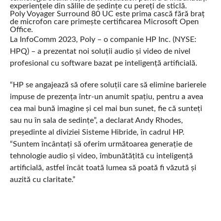
experiențele din sălile de ședințe cu pereți de sticlă.
Poly Voyager Surround 80 UC este prima cască fără braț
de microfon care primește certificarea Microsoft Open
Office.
La InfoComm 2023, Poly – o companie HP Inc. (NYSE:
HPQ) – a prezentat noi soluții audio și video de nivel
profesional cu software bazat pe inteligență artificială.
“HP se angajează să ofere soluții care să elimine barierele
impuse de prezența într-un anumit spațiu, pentru a avea
cea mai bună imagine și cel mai bun sunet, fie că sunteți
sau nu în sala de sedințe”, a declarat Andy Rhodes,
președinte al diviziei Sisteme Hibride, în cadrul HP.
“Suntem încântați să oferim următoarea generație de
tehnologie audio și video, îmbunătățită cu inteligență
artificială, astfel încât toată lumea să poată fi văzută și
auzită cu claritate.”