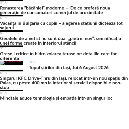
STIRI
Renașterea “băcăniei” moderne – De ce preferă noua
generație de consumatori comerțul de proximitate
STIRI
Vacanța în Bulgaria cu copiii – alegerea stațiunii dictează tot
sejurul
STIRI
Geodele de ametist nu sunt doar „pietre mov”: semnificația
unei forme create în interiorul stâncii
STIRI
Greșeli critice în hidroizolarea teraselor: detaliile care fac
diferența
STIRI
Topul știrilor din Iași, Joi 6 August 2026
STIRI
Singurul KFC Drive-Thru din Iași, relocat într-un nou spaţiu din
Palas, cu peste 400 mp la interior și servicii disponibile non-
stop
STIRI
Mindtale aduce tehnologia și empatia într-un singur loc