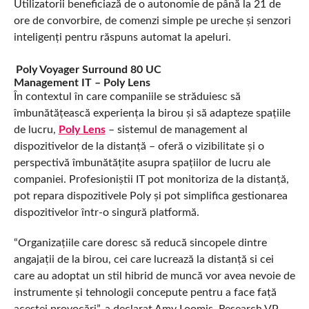
Utilizatorii beneficiază de o autonomie de până la 21 de
ore de convorbire, de comenzi simple pe ureche și senzori
inteligenți pentru răspuns automat la apeluri.
Poly Voyager Surround 80 UC
Management IT – Poly Lens
În contextul în care companiile se străduiesc să
îmbunătățească experiența la birou și să adapteze spațiile
de lucru,
Poly Lens
– sistemul de management al
dispozitivelor de la distanță – oferă o vizibilitate și o
perspectivă îmbunătățite asupra spațiilor de lucru ale
companiei. Profesioniștii IT pot monitoriza de la distanță,
pot repara dispozitivele Poly și pot simplifica gestionarea
dispozitivelor într-o singură platformă.
“Organizațiile care doresc să reducă sincopele dintre
angajații de la birou, cei care lucrează la distanță si cei
care au adoptat un stil hibrid de muncă vor avea nevoie de
instrumente și tehnologii concepute pentru a face față