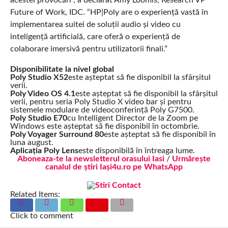
acestei provocări”, a declarat Amy Loomis, Research VP
Future of Work, IDC. “HP|Poly are o experiență vastă în
implementarea suitei de soluții audio și video cu
inteligență artificială, care oferă o experiență de
colaborare imersivă pentru utilizatorii finali.”
Disponibilitate la nivel global
Poly Studio X52
este așteptat să fie disponibil la sfârșitul
verii.
Poly Video OS 4.1
este așteptat să fie disponibil la sfârșitul
verii, pentru seria Poly Studio X video bar și pentru
sistemele modulare de videoconferință Poly G7500.
Poly Studio E70
cu Intelligent Director de la Zoom pe
Windows este așteptat să fie disponibil în octombrie.
Poly Voyager Surround 80
este așteptat să fie disponibil în
luna august.
Aplicația Poly Lens
este disponibilă în întreaga lume.
Aboneaza-te la newsletterul orasului Iasi
/
Urmărește
canalul de știri Iași4u.ro pe WhatsApp
Related Items:
Click to comment