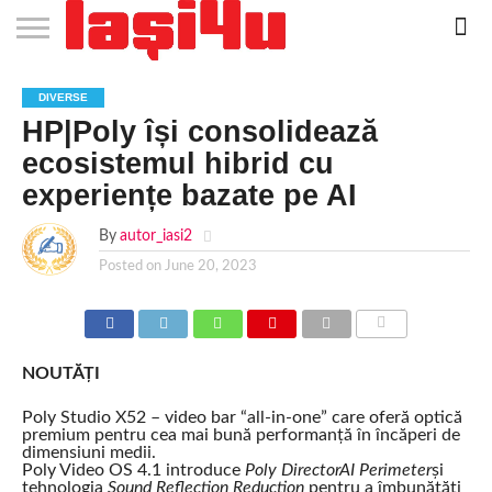
EVENIMENTE
STIRI
APARTAMENTE
STIRI
JOBS
FILME
CLUBURI /
BARURI /
SALI DE
SALOANE DE
AGENTII
RESTAURANTE
PIZZA
PISCINA
FLORARII
RADIO
SPALATORII
TRACTARI
TAXI
CINEMA
TEATRU
HOTELURI
TEREN
TEREN
FARMACII
COFFEE-
FIRME DE
RENT
DIVERSE
NOI IASI
IASI
IN
LA
DISCOTECI
CAFENELE
FORTA
INFRUMUSETARE
DE
IN IASI
IN
IN IASI
LIVE
AUTO
AUTO
IN
/
SPORTIV
TENIS
NON
TO-GO
PUBLICITATE
A
HP|Poly își consolidează
IASI
CINEMA
SI
TURISM
IASI
IN
IASI
PENSIUNI
IASI
STOP
CAR
FITNESS
IASI
IASI
ecosistemul hibrid cu
experiențe bazate pe AI
By
autor_iasi2
Posted on
June 20, 2023
COMMENTS
NOUTĂȚI
Poly Studio X52 – video bar “all-in-one” care oferă optică
premium pentru cea mai bună performanță în încăperi de
dimensiuni medii.
Poly Video OS 4.1 introduce
Poly DirectorAI Perimeter
și
tehnologia
Sound Reflection Reduction
pentru a îmbunătăți