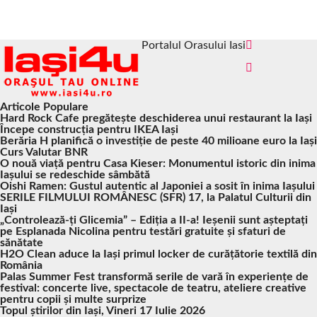
Portalul Orasului Iasi
Articole Populare
Hard Rock Cafe pregătește deschiderea unui restaurant la Iași
Începe construcția pentru IKEA Iași
Berăria H planifică o investiție de peste 40 milioane euro la Iași
Curs Valutar BNR
O nouă viață pentru Casa Kieser: Monumentul istoric din inima
Iașului se redeschide sâmbătă
Oishi Ramen: Gustul autentic al Japoniei a sosit în inima Iașului
SERILE FILMULUI ROMÂNESC (SFR) 17, la Palatul Culturii din
Iași
„Controlează-ți Glicemia” – Ediția a II-a! Ieșenii sunt așteptați
pe Esplanada Nicolina pentru testări gratuite și sfaturi de
sănătate
H2O Clean aduce la Iași primul locker de curățătorie textilă din
România
Palas Summer Fest transformă serile de vară în experiențe de
festival: concerte live, spectacole de teatru, ateliere creative
pentru copii și multe surprize
Topul știrilor din Iași, Vineri 17 Iulie 2026