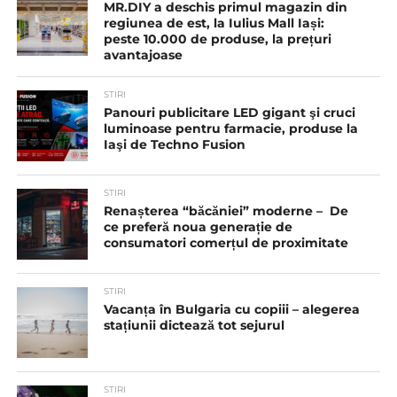
MR.DIY a deschis primul magazin din
regiunea de est, la Iulius Mall Iași:
peste 10.000 de produse, la prețuri
avantajoase
STIRI
Panouri publicitare LED gigant şi cruci
luminoase pentru farmacie, produse la
Iaşi de Techno Fusion
STIRI
Renașterea “băcăniei” moderne – De
ce preferă noua generație de
consumatori comerțul de proximitate
STIRI
Vacanța în Bulgaria cu copiii – alegerea
stațiunii dictează tot sejurul
STIRI