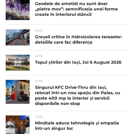
Geodele de ametist nu sunt doar
„pietre mov”: semnificația unei forme
create în interiorul stâncii
STIRI
Greșeli critice în hidroizolarea teraselor:
detaliile care fac diferența
STIRI
Topul știrilor din Iași, Joi 6 August 2026
STIRI
Singurul KFC Drive-Thru din Iași,
relocat într-un nou spaţiu din Palas, cu
peste 400 mp la interior și servicii
disponibile non-stop
STIRI
Mindtale aduce tehnologia și empatia
într-un singur loc