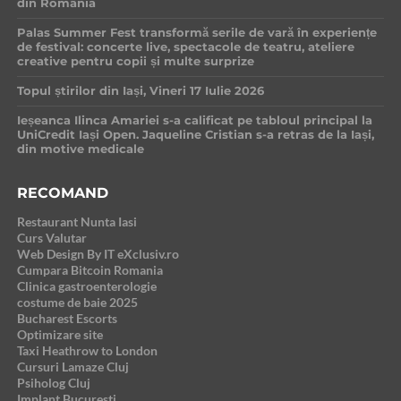
din România
Palas Summer Fest transformă serile de vară în experiențe
de festival: concerte live, spectacole de teatru, ateliere
creative pentru copii și multe surprize
Topul știrilor din Iași, Vineri 17 Iulie 2026
Ieșeanca Ilinca Amariei s-a calificat pe tabloul principal la
UniCredit Iași Open. Jaqueline Cristian s-a retras de la Iași,
din motive medicale
RECOMAND
Restaurant Nunta Iasi
Curs Valutar
Web Design By IT eXclusiv.ro
Cumpara Bitcoin Romania
Clinica gastroenterologie
costume de baie 2025
Bucharest Escorts
Optimizare site
Taxi Heathrow to London
Cursuri Lamaze Cluj
Psiholog Cluj
Implant Bucuresti