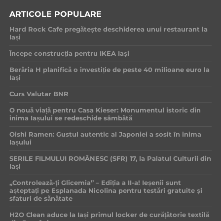
ARTICOLE POPULARE
Hard Rock Cafe pregătește deschiderea unui restaurant la
Iași
Începe construcția pentru IKEA Iași
Berăria H planifică o investiție de peste 40 milioane euro la
Iași
Curs Valutar BNR
O nouă viață pentru Casa Kieser: Monumentul istoric din
inima Iașului se redeschide sâmbătă
Oishi Ramen: Gustul autentic al Japoniei a sosit în inima
Iașului
SERILE FILMULUI ROMÂNESC (SFR) 17, la Palatul Culturii din
Iași
„Controlează-ți Glicemia” – Ediția a II-a! Ieșenii sunt
așteptați pe Esplanada Nicolina pentru testări gratuite și
sfaturi de sănătate
H2O Clean aduce la Iași primul locker de curățătorie textilă