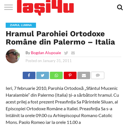
EVENIMENTE
STIRI
APARTAMENTE
STIRI
JOBS
FILME
CLUBURI /
BARURI /
SALI DE
SALOANE DE
AGENTII
RESTAURANTE
PIZZA
PISCINA
FLORARII
RADIO
SPALATORII
TRACTARI
TAXI
CINEMA
TEATRU
HOTELURI
TEREN
TEREN
FARMACII
COFFEE-
FIRME DE
RENT
ZIARUL LUMINA
NOI IASI
IASI
IN
LA
DISCOTECI
CAFENELE
FORTA
INFRUMUSETARE
DE
IN IASI
IN
IN IASI
LIVE
AUTO
AUTO
IN
/
SPORTIV
TENIS
NON
TO-GO
PUBLICITATE
A
Hramul Parohiei Ortodoxe
IASI
CINEMA
SI
TURISM
IASI
IN IASI
IASI
PENSIUNI
IASI
STOP
CAR
FITNESS
IASI
Române din Palermo – Italia
By
Bogdan Alupoaie
Posted on
January 31, 2011
COMMENTS
Ieri, 7 februarie 2010, Parohia Ortodoxă „Sfântul Mucenic
Haralambie” din Palermo (Italia) și-a sărbătorit hramul. Cu
acest prilej a fost prezent Preasfinția Sa Părintele Siluan, al
Episcopiei Ortodoxe Române a Italiei. Preasfinția Sa s-a
întâlnit la orele 09.00 cu Arhiepiscopul Romano Catolic
Mons. Paolo Romeo iar la orele 11.00 a