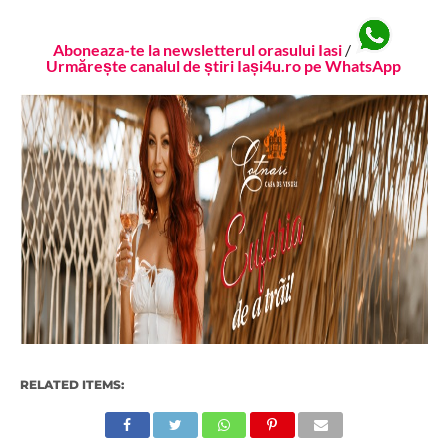
Aboneaza-te la newsletterul orasului Iasi
/
Urmărește canalul de știri Iași4u.ro pe WhatsApp
RELATED ITEMS: