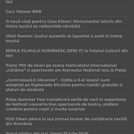
Iași
Curs Valutar BNR
O nouă viață pentru Casa Kieser: Monumentul istoric din
inima Iașului se redeschide sâmbătă
Oishi Ramen: Gustul autentic al Japoniei a sosit în inima
Iașului
SERILE FILMULUI ROMÂNESC (SFR) 17, la Palatul Culturii din
Iași
Peste 700 de tineri pe scena Festivalului Internațional
„Cătălina” și spectacole ale Ateneului Național Iași, la Palas
„Controlează-ți Glicemia” – Ediția a II-a! Ieșenii sunt
așteptați pe Esplanada Nicolina pentru testări gratuite și
sfaturi de sănătate
Palas Summer Fest transformă serile de vară în experiențe
de festival: concerte live, spectacole de teatru, ateliere
creative pentru copii și multe surprize
H2O Clean aduce la Iași primul locker de curățătorie textilă
din România
Topul știrilor din Iași, Vineri 17 Iulie 2026