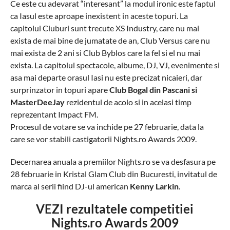
Ce este cu adevarat “interesant” la modul ironic este faptul
ca Iasul este aproape inexistent in aceste topuri. La
capitolul Cluburi sunt trecute XS Industry, care nu mai
exista de mai bine de jumatate de an, Club Versus care nu
mai exista de 2 ani si Club Byblos care la fel si el nu mai
exista. La capitolul spectacole, albume, DJ, VJ, evenimente si
asa mai departe orasul Iasi nu este precizat nicaieri, dar
surprinzator in topuri apare
Club Bogal din Pascani si
MasterDeeJay
rezidentul de acolo si in acelasi timp
reprezentant Impact FM.
Procesul de votare se va inchide pe 27 februarie, data la
care se vor stabili castigatorii Nights.ro Awards 2009.
Decernarea anuala a premiilor Nights.ro se va desfasura pe
28 februarie in Kristal Glam Club din Bucuresti, invitatul de
marca al serii fiind DJ-ul american
Kenny Larkin
.
VEZI rezultatele competitiei
Nights.ro Awards 2009