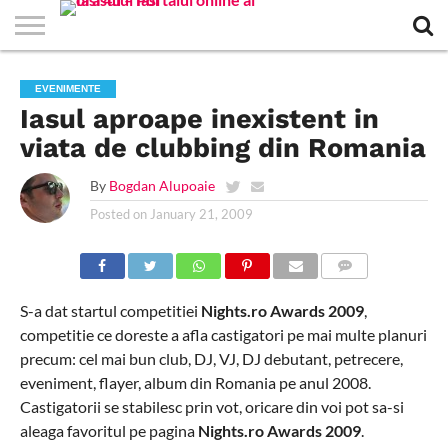
EVENIMENTE
STIRI
APARTAMENTE
STIRI
JOBS
FILME
CLUBURI /
BARURI /
SALI DE
SALOANE DE
AGENTII
RESTAURANTE
PIZZA
PISCINA
FLORARII
RADIO
SPALATORII
TRACTARI
TAXI
CINEMA
TEATRU
HOTELURI
TEREN
TEREN
FARMACII
COFFEE-
FIRME DE
RENT
EVENIMENTE
NOI IASI
IASI
IN
LA
DISCOTECI
CAFENELE
FORTA
INFRUMUSETARE
DE
IN IASI
IN
IN IASI
LIVE
AUTO
AUTO
IN
/
SPORTIV
TENIS
NON
TO-GO
PUBLICITATE
A
Iasul aproape inexistent in
IASI
CINEMA
SI
TURISM
IASI
IN IASI
IASI
PENSIUNI
IASI
STOP
CAR
FITNESS
IASI
viata de clubbing din Romania
By
Bogdan Alupoaie
Posted on
January 21, 2009
COMMENTS
S-a dat startul competitiei
Nights.ro Awards 2009
,
competitie ce doreste a afla castigatori pe mai multe planuri
precum: cel mai bun club, DJ, VJ, DJ debutant, petrecere,
eveniment, flayer, album din Romania pe anul 2008.
Castigatorii se stabilesc prin vot, oricare din voi pot sa-si
aleaga favoritul pe pagina
Nights.ro Awards 2009
.