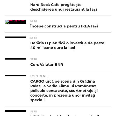
Hard Rock Cafe pregătește
deschiderea unui restaurant la Iași
STIRI
Începe construcția pentru IKEA Iași
STIRI
Berăria H planifică o investiție de peste
40 milioane euro la Iași
STIRI
Curs Valutar BNR
EVENIMENTE
CARGO urcă pe scena din Grădina
Palas, la Serile Filmului Românesc:
pelicule consacrate, scurtmetraje și
concerte, în prezența unor invitați
speciali
STIRI