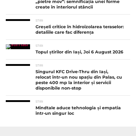
„pietre mov”: semnificația unei forme
create în interiorul stâncii
STIRI
Greșeli critice în hidroizolarea teraselor:
detaliile care fac diferența
STIRI
Topul știrilor din Iași, Joi 6 August 2026
STIRI
Singurul KFC Drive-Thru din Iași,
relocat într-un nou spaţiu din Palas, cu
peste 400 mp la interior și servicii
disponibile non-stop
STIRI
Mindtale aduce tehnologia și empatia
într-un singur loc