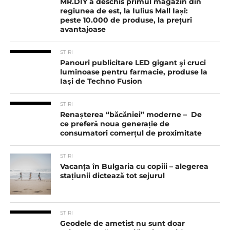
MR.DIY a deschis primul magazin din
regiunea de est, la Iulius Mall Iași:
peste 10.000 de produse, la prețuri
avantajoase
STIRI
Panouri publicitare LED gigant şi cruci
luminoase pentru farmacie, produse la
Iaşi de Techno Fusion
STIRI
Renașterea “băcăniei” moderne – De
ce preferă noua generație de
consumatori comerțul de proximitate
STIRI
Vacanța în Bulgaria cu copiii – alegerea
stațiunii dictează tot sejurul
STIRI
Geodele de ametist nu sunt doar