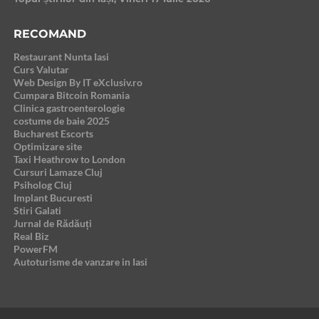
RECOMAND
Restaurant Nunta Iasi
Curs Valutar
Web Design By IT eXclusiv.ro
Cumpara Bitcoin Romania
Clinica gastroenterologie
costume de baie 2025
Bucharest Escorts
Optimizare site
Taxi Heathrow to London
Cursuri Lamaze Cluj
Psiholog Cluj
Implant Bucuresti
Stiri Galati
Jurnal de Rădăuți
Real Biz
PowerFM
Autoturisme de vanzare in Iasi