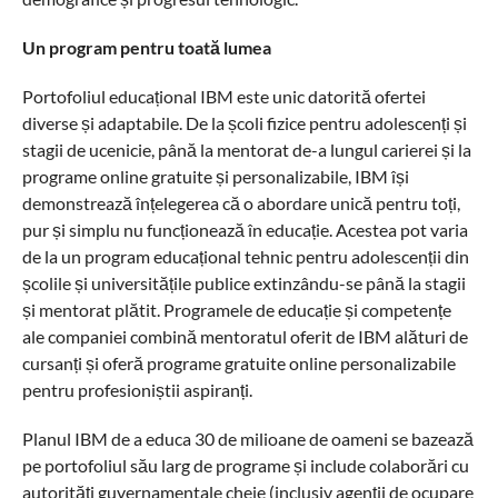
Un program pentru toată lumea
Portofoliul educațional IBM este unic datorită ofertei
diverse și adaptabile. De la școli fizice pentru adolescenți și
stagii de ucenicie, până la mentorat de-a lungul carierei și la
programe online gratuite și personalizabile, IBM își
demonstrează înțelegerea că o abordare unică pentru toți,
pur și simplu nu funcționează în educație. Acestea pot varia
de la un program educațional tehnic pentru adolescenții din
școlile și universitățile publice extinzându-se până la stagii
și mentorat plătit. Programele de educație și competențe
ale companiei combină mentoratul oferit de IBM alături de
cursanți și oferă programe gratuite online personalizabile
pentru profesioniștii aspiranți.
Planul IBM de a educa 30 de milioane de oameni se bazează
pe portofoliul său larg de programe și include colaborări cu
autorități guvernamentale cheie (inclusiv agenții de ocupare