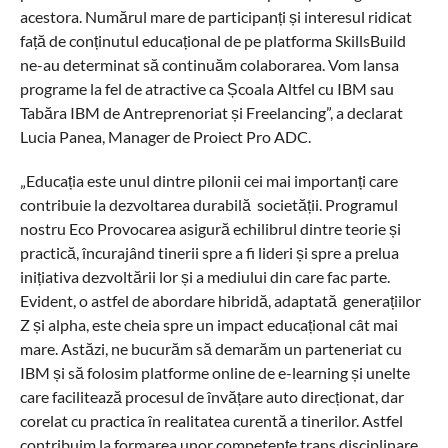
acestora. Numărul mare de participanți și interesul ridicat
față de conținutul educațional de pe platforma SkillsBuild
ne-au determinat să continuăm colaborarea. Vom lansa
programe la fel de atractive ca Școala Altfel cu IBM sau
Tabăra IBM de Antreprenoriat și Freelancing”, a declarat
Lucia Panea, Manager de Proiect Pro ADC.
„Educația este unul dintre pilonii cei mai importanți care
contribuie la dezvoltarea durabilă societății. Programul
nostru Eco Provocarea asigură echilibrul dintre teorie și
practică, încurajând tinerii spre a fi lideri și spre a prelua
inițiativa dezvoltării lor și a mediului din care fac parte.
Evident, o astfel de abordare hibridă, adaptată generațiilor
Z și alpha, este cheia spre un impact educațional cât mai
mare. Astăzi, ne bucurăm să demarăm un parteneriat cu
IBM și să folosim platforme online de e-learning și unelte
care facilitează procesul de învățare auto direcționat, dar
corelat cu practica în realitatea curentă a tinerilor. Astfel
contribuim la formarea unor competențe trans disciplinare