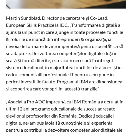
Martin Sundblad, Director de cercetare și Co-Lead,
European Skills Practice la IDC, „Transformarea digitală a
ajuns la un punct în care ajunge în toate procesele, funcțiile
și rolurile de muncă din întreprinderi și organizații, iar
nevoia de formare devine imperativă pentru societăți ca să
se adapteze. Dezvoltarea competențelor digitale, deși în
scară și formă diferite, este acum necesară în întregul
sistem educațional, în majoritatea funcțiilor de afaceri și în
cadrul comunității profesionale IT pentru a nu pune în
pericol investițiile făcute. Programul IBM are dimensiunea
și acoperirea care vor sprijini această tranziție.”
„Asociația Pro ADC împreună cu IBM România a derulat în
ultimii 2 ani programe educaționale de succes adresate
elevilor și profesorilor din România. Dedicați educației
digitale, ne-am pus laolaltă cunoștințele și experiența
pentru a contribui la dezvoltare competențelor digitale ale