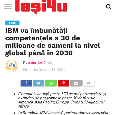
EVENIMENTE
STIRI
APARTAMENTE
STIRI
JOBS
FILME
CLUBURI /
BARURI /
SALI DE
SALOANE DE
AGENTII
RESTAURANTE
PIZZA
PISCINA
FLORARII
RADIO
SPALATORII
TRACTARI
TAXI
CINEMA
TEATRU
HOTELURI
TEREN
TEREN
FARMACII
COFFEE-
FIRME DE
RENT
STIRI
NOI IASI
IASI
IN
LA
DISCOTECI
CAFENELE
FORTA
INFRUMUSETARE
DE
IN IASI
IN
IN IASI
LIVE
AUTO
AUTO
IN
/
SPORTIV
TENIS
NON
TO-GO
PUBLICITATE
A
IBM va îmbunătăți
IASI
CINEMA
SI
TURISM
IASI
IN IASI
IASI
PENSIUNI
IASI
STOP
CAR
FITNESS
IASI
competențele a 30 de
milioane de oameni la nivel
global până în 2030
By
autor_iasi2
Posted on
October 18, 2021
COMMENTS
Compania anunță peste 170 de noi parteneriate și
extinderi de programe în peste 30 de țări din
America, Asia Pacific, Europa, Orientul Mijlociu și
Africa.
În România, IBM lansează parteneriate cu Asociația