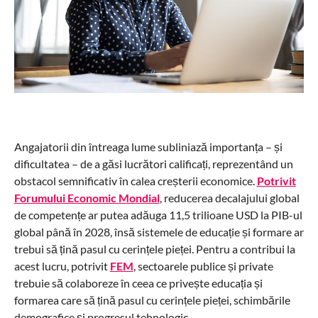
Angajatorii din întreaga lume subliniază importanța – și
dificultatea – de a găsi lucrători calificați, reprezentând un
obstacol semnificativ în calea creșterii economice.
Potrivit
Forumului Economic Mondial
, reducerea decalajului global
de competențe ar putea adăuga 11,5 trilioane USD la PIB-ul
global până în 2028, însă sistemele de educație și formare ar
trebui să țină pasul cu cerințele pieței. Pentru a contribui la
acest lucru, potrivit
FEM
, sectoarele publice și private
trebuie să colaboreze în ceea ce privește educația și
formarea care să țină pasul cu cerințele pieței, schimbările
demografice și progresul tehnologic.