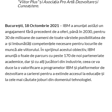
“Viitor Plus” și Asociația Pro Artă Dezvoltare și
Cunoaștere.
București, 18 Octombrie
2021
– IBM a anunțat astăzi un
angajament fără precedent de a oferi, până în 2030, pentru
30 de milioane de oameni de toate vârstele posibilitatea de
a-și îmbunătăți competențele necesare pentru locurile de
muncă ale viitorului. În sprijinul acestui obiectiv, IBM
anunță o foaie de parcurs cu peste 170 de noi parteneriate
academice, dar și cu alți jucători din industrie, ceea ce va
duce la o valorificare a programelor IBM și platformelor de
dezvoltare a carierei pentru a extinde accesul la educație și
la cele mai căutate joburi din domeniul tehnologiei.