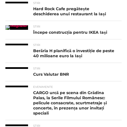
STIRI
Hard Rock Cafe pregătește
deschiderea unui restaurant la Iași
STIRI
Începe construcția pentru IKEA Iași
STIRI
Berăria H planifică o investiție de peste
40 milioane euro la Iași
STIRI
Curs Valutar BNR
EVENIMENTE
CARGO urcă pe scena din Grădina
Palas, la Serile Filmului Românesc:
pelicule consacrate, scurtmetraje și
concerte, în prezența unor invitați
speciali
STIRI