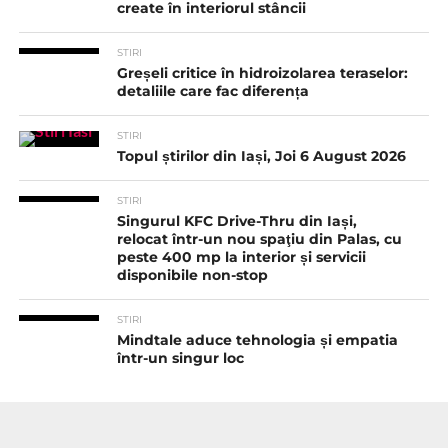
create în interiorul stâncii
STIRI
Greșeli critice în hidroizolarea teraselor:
detaliile care fac diferența
STIRI
Topul știrilor din Iași, Joi 6 August 2026
STIRI
Singurul KFC Drive-Thru din Iași,
relocat într-un nou spaţiu din Palas, cu
peste 400 mp la interior și servicii
disponibile non-stop
STIRI
Mindtale aduce tehnologia și empatia
într-un singur loc