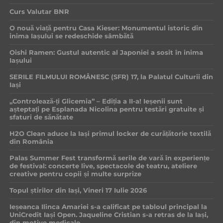
Curs Valutar BNR
O nouă viață pentru Casa Kieser: Monumentul istoric din
inima Iașului se redeschide sâmbătă
Oishi Ramen: Gustul autentic al Japoniei a sosit în inima
Iașului
SERILE FILMULUI ROMÂNESC (SFR) 17, la Palatul Culturii din
Iași
„Controlează-ți Glicemia” – Ediția a II-a! Ieșenii sunt
așteptați pe Esplanada Nicolina pentru testări gratuite și
sfaturi de sănătate
H2O Clean aduce la Iași primul locker de curățătorie textilă
din România
Palas Summer Fest transformă serile de vară în experiențe
de festival: concerte live, spectacole de teatru, ateliere
creative pentru copii și multe surprize
Topul știrilor din Iași, Vineri 17 Iulie 2026
Ieșeanca Ilinca Amariei s-a calificat pe tabloul principal la
UniCredit Iași Open. Jaqueline Cristian s-a retras de la Iași,
din motive medicale