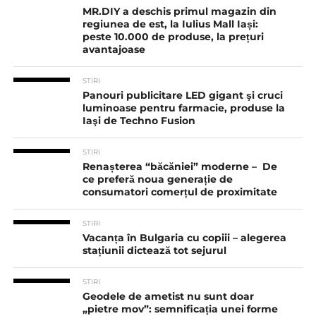
MR.DIY a deschis primul magazin din
regiunea de est, la Iulius Mall Iași:
peste 10.000 de produse, la prețuri
avantajoase
STIRI
Panouri publicitare LED gigant şi cruci
luminoase pentru farmacie, produse la
Iaşi de Techno Fusion
STIRI
Renașterea “băcăniei” moderne – De
ce preferă noua generație de
consumatori comerțul de proximitate
STIRI
Vacanța în Bulgaria cu copiii – alegerea
stațiunii dictează tot sejurul
STIRI
Geodele de ametist nu sunt doar
„pietre mov”: semnificația unei forme