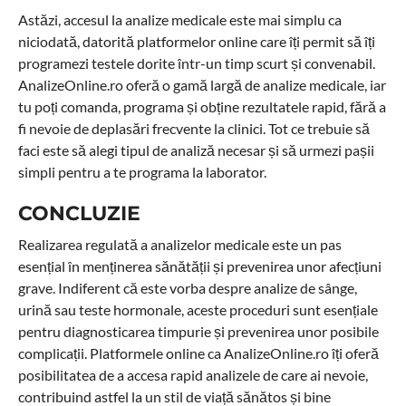
Astăzi, accesul la analize medicale este mai simplu ca
niciodată, datorită platformelor online care îți permit să îți
programezi testele dorite într-un timp scurt și convenabil.
AnalizeOnline.ro oferă o gamă largă de analize medicale, iar
tu poți comanda, programa și obține rezultatele rapid, fără a
fi nevoie de deplasări frecvente la clinici. Tot ce trebuie să
faci este să alegi tipul de analiză necesar și să urmezi pașii
simpli pentru a te programa la laborator.
CONCLUZIE
Realizarea regulată a analizelor medicale este un pas
esențial în menținerea sănătății și prevenirea unor afecțiuni
grave. Indiferent că este vorba despre analize de sânge,
urină sau teste hormonale, aceste proceduri sunt esențiale
pentru diagnosticarea timpurie și prevenirea unor posibile
complicații. Platformele online ca AnalizeOnline.ro îți oferă
posibilitatea de a accesa rapid analizele de care ai nevoie,
contribuind astfel la un stil de viață sănătos și bine