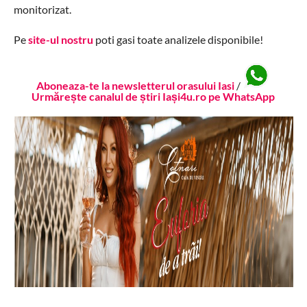
monitorizat.
Pe
site-ul nostru
poti gasi toate analizele disponibile!
Aboneaza-te la newsletterul orasului Iasi
/
Urmărește canalul de știri Iași4u.ro pe WhatsApp