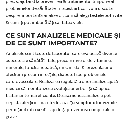
precis, ajutând la prevenirea și tratamentul timpurie al
problemelor de sănătate. În acest articol, vom discuta
despre importanța analizelor, cum să alegi testele potrivite
și cum îți pot îmbunătăți calitatea vieții.
CE SUNT ANALIZELE MEDICALE ȘI
DE CE SUNT IMPORTANTE?
Analizele sunt teste de laborator care evaluează diverse
aspecte ale sănătății tale, precum nivelul de vitamine,
minerale, funcția hepatică, rinichii, dar și prezența unor
afecțiuni precum infecțiile, diabetul sau problemele
cardiovasculare. Realizarea regulată a unor analize ajută
medicii să monitorizeze evoluția unei boli și să aplice
tratamente mai eficiente. De asemenea, analizele pot
depista afecțiuni înainte de apariția simptomelor vizibile,
permițând intervenții rapide și prevenirea complicațiilor
grave.