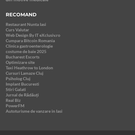
RECOMAND
Restaurant Nunta Iasi
Curs Valutar
Web Design By IT eXclusiv.ro
Cumpara Bitcoin Romania
Clinica gastroenterologie
costume de baie 2025
Bucharest Escorts
Optimizare site
Taxi Heathrow to London
Cursuri Lamaze Cluj
Psiholog Cluj
Implant Bucuresti
Stiri Galati
Jurnal de Rădăuți
Real Biz
PowerFM
Autoturisme de vanzare in Iasi