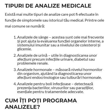
TIPURI DE ANALIZE MEDICALE
Există mai multe tipuri de analize care pot fi efectuate în
funcție de simptomele sau istoricul tău medical. Printre cele
mai comune se numără:
Analizele de sânge – acestea sunt cele mai frecvente
și pot ajuta la evaluarea funcției organelor interne, a
sistemului imunitar sau a nivelului de colesterol și
glicemie.
Analizele de urină – utile în diagnosticarea unor
afecțiuni precum infecțiile urinare, diabetul sau
problemele renale.
Analizele hormonale – măsoară nivelul hormonilor
din organism, ajutând la diagnosticarea unor
afecțiuni endocrinologice sau tulburări hormonale.
Analizele pentru boli infecțioase – detectează
prezența bacteriilor, virusurilor sau paraziților,
esențiale pentru tratamentele adecvate.
CUM ÎȚI POȚI PROGRAMA
ANALIZELE?