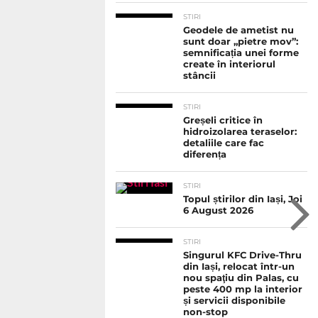
STIRI
Geodele de ametist nu
sunt doar „pietre mov”:
semnificația unei forme
create în interiorul
stâncii
STIRI
Greșeli critice în
hidroizolarea teraselor:
detaliile care fac
diferența
STIRI
Topul știrilor din Iași, Joi
6 August 2026
STIRI
Singurul KFC Drive-Thru
din Iași, relocat într-un
nou spaţiu din Palas, cu
peste 400 mp la interior
și servicii disponibile
non-stop