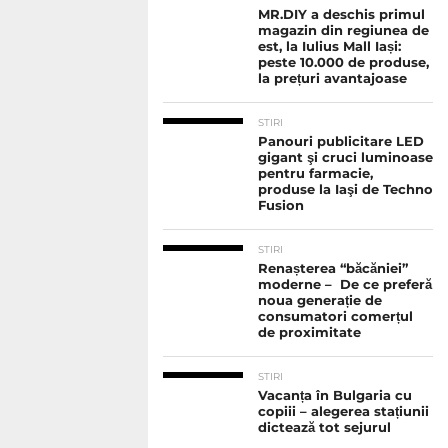
MR.DIY a deschis primul
magazin din regiunea de
est, la Iulius Mall Iași:
peste 10.000 de produse,
la prețuri avantajoase
STIRI
Panouri publicitare LED
gigant şi cruci luminoase
pentru farmacie,
produse la Iaşi de Techno
Fusion
STIRI
Renașterea “băcăniei”
moderne – De ce preferă
noua generație de
consumatori comerțul
de proximitate
STIRI
Vacanța în Bulgaria cu
copiii – alegerea stațiunii
dictează tot sejurul