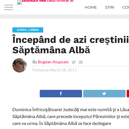
HOME
STIRI
CO
ZIARUL LUMINA
Începând de azi creştinii
Săptămâna Albă
By
Bogdan Alupoaie
Posted on
March 28, 2011
Duminica Înfricoşătoarei Judecăţi mai este numită şi a Lăsatu
Săptămâna Albă, care precede începutul Păresimilor şi este
care va urma. În Săptămâna Albă se face dezlegare