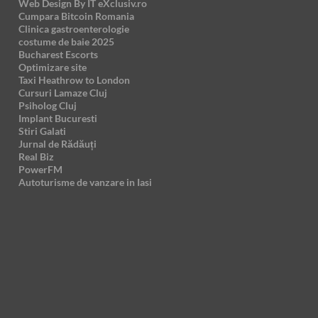
Web Design By IT eXclusiv.ro
Cumpara Bitcoin Romania
Clinica gastroenterologie
costume de baie 2025
Bucharest Escorts
Optimizare site
Taxi Heathrow to London
Cursuri Lamaze Cluj
Psiholog Cluj
Implant Bucuresti
Stiri Galati
Jurnal de Rădăuți
Real Biz
PowerFM
Autoturisme de vanzare in Iasi