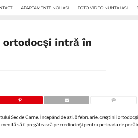
NTACT
APARTAMENTE NOI IASI
FOTO VIDEO NUNTA IASI
 ortodocşi intră în
COMMENTS
lui Sec de Carne. Începând de azi, 8 februarie, creştinii ortodocşi
 menită să îi pregătească pe credincioşi pentru perioada de pocăin