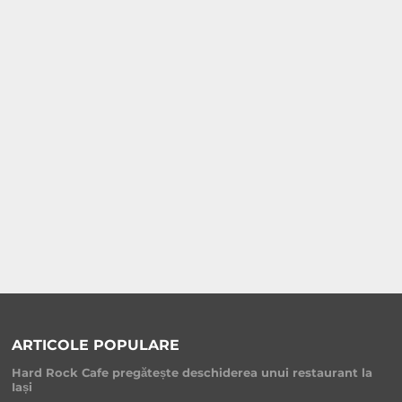
ARTICOLE POPULARE
Hard Rock Cafe pregătește deschiderea unui restaurant la
Iași