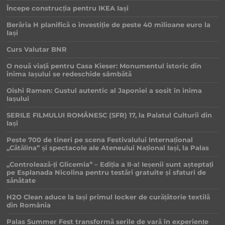
Începe construcția pentru IKEA Iași
Berăria H planifică o investiție de peste 40 milioane euro la
Iași
Curs Valutar BNR
O nouă viață pentru Casa Kieser: Monumentul istoric din
inima Iașului se redeschide sâmbătă
Oishi Ramen: Gustul autentic al Japoniei a sosit în inima
Iașului
SERILE FILMULUI ROMÂNESC (SFR) 17, la Palatul Culturii din
Iași
Peste 700 de tineri pe scena Festivalului Internațional
„Cătălina” și spectacole ale Ateneului Național Iași, la Palas
„Controlează-ți Glicemia” – Ediția a II-a! Ieșenii sunt așteptați
pe Esplanada Nicolina pentru testări gratuite și sfaturi de
sănătate
H2O Clean aduce la Iași primul locker de curățătorie textilă
din România
Palas Summer Fest transformă serile de vară în experiențe