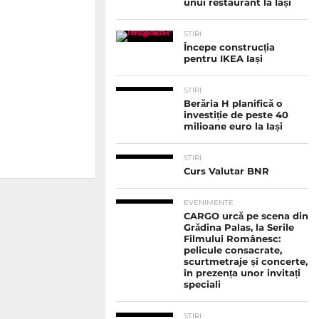
unui restaurant la Iași
STIRI
Începe construcția
pentru IKEA Iași
STIRI
Berăria H planifică o
investiție de peste 40
milioane euro la Iași
STIRI
Curs Valutar BNR
EVENIMENTE
CARGO urcă pe scena din
Grădina Palas, la Serile
Filmului Românesc:
pelicule consacrate,
scurtmetraje și concerte,
în prezența unor invitați
speciali
STIRI