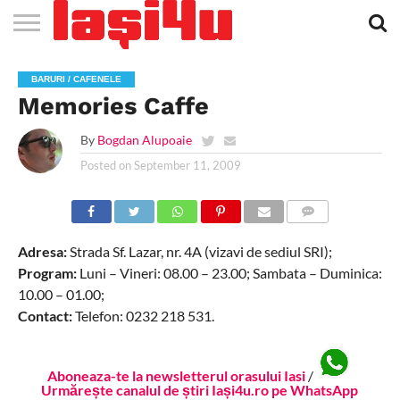
EVENIMENTE
STIRI
APARTAMENTE
STIRI
JOBS
FILME
CLUBURI /
BARURI /
SALI DE
SALOANE DE
AGENTII
RESTAURANTE
PIZZA
PISCINA
FLORARII
RADIO
SPALATORII
TRACTARI
TAXI
CINEMA
TEATRU
HOTELURI
TEREN
TEREN
FARMACII
COFFEE-
FIRME DE
RENT
BARURI / CAFENELE
NOI IASI
IASI
IN
LA
DISCOTECI
CAFENELE
FORTA
INFRUMUSETARE
DE
IN IASI
IN
IN IASI
LIVE
AUTO
AUTO
IN
/
SPORTIV
TENIS
NON
TO-GO
PUBLICITATE
A
Memories Caffe
IASI
CINEMA
SI
TURISM
IASI
IN IASI
IASI
PENSIUNI
IASI
STOP
CAR
FITNESS
IASI
By
Bogdan Alupoaie
Posted on
September 11, 2009
COMMENTS
Adresa:
Strada Sf. Lazar, nr. 4A (vizavi de sediul SRI);
Program:
Luni – Vineri: 08.00 – 23.00; Sambata – Duminica:
10.00 – 01.00;
Contact:
Telefon: 0232 218 531.
Aboneaza-te la newsletterul orasului Iasi
/
Urmărește canalul de știri Iași4u.ro pe WhatsApp