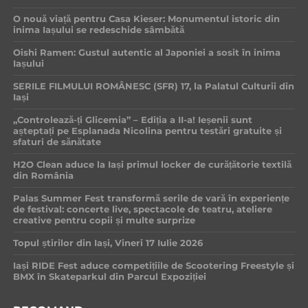
O nouă viață pentru Casa Kieser: Monumentul istoric din
inima Iașului se redeschide sâmbătă
Oishi Ramen: Gustul autentic al Japoniei a sosit în inima
Iașului
SERILE FILMULUI ROMÂNESC (SFR) 17, la Palatul Culturii din
Iași
„Controlează-ți Glicemia” – Ediția a II-a! Ieșenii sunt
așteptați pe Esplanada Nicolina pentru testări gratuite și
sfaturi de sănătate
H2O Clean aduce la Iași primul locker de curățătorie textilă
din România
Palas Summer Fest transformă serile de vară în experiențe
de festival: concerte live, spectacole de teatru, ateliere
creative pentru copii și multe surprize
Topul știrilor din Iași, Vineri 17 Iulie 2026
Iași RIDE Fest aduce competițiile de Scootering Freestyle și
BMX în Skateparkul din Parcul Expoziției