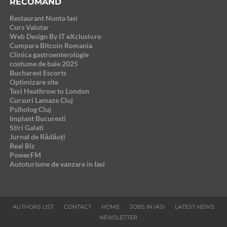
RECOMAND
Restaurant Nunta Iasi
Curs Valutar
Web Design By IT eXclusiv.ro
Cumpara Bitcoin Romania
Clinica gastroenterologie
costume de baie 2025
Bucharest Escorts
Optimizare site
Taxi Heathrow to London
Cursuri Lamaze Cluj
Psiholog Cluj
Implant Bucuresti
Stiri Galati
Jurnal de Rădăuți
Real Biz
PowerFM
Autoturisme de vanzare in Iasi
AUTHORS LIST
CONTACT
HOME
JOBS IN IASI
LATEST NEWS
NEWSLETTER