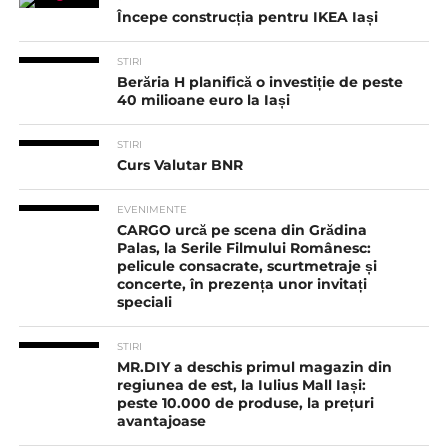
Începe construcția pentru IKEA Iași
STIRI
Berăria H planifică o investiție de peste
40 milioane euro la Iași
STIRI
Curs Valutar BNR
EVENIMENTE
CARGO urcă pe scena din Grădina
Palas, la Serile Filmului Românesc:
pelicule consacrate, scurtmetraje și
concerte, în prezența unor invitați
speciali
STIRI
MR.DIY a deschis primul magazin din
regiunea de est, la Iulius Mall Iași:
peste 10.000 de produse, la prețuri
avantajoase