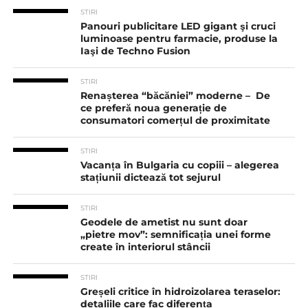
STIRI
Panouri publicitare LED gigant şi cruci
luminoase pentru farmacie, produse la
Iaşi de Techno Fusion
STIRI
Renașterea “băcăniei” moderne – De
ce preferă noua generație de
consumatori comerțul de proximitate
STIRI
Vacanța în Bulgaria cu copiii – alegerea
stațiunii dictează tot sejurul
STIRI
Geodele de ametist nu sunt doar
„pietre mov”: semnificația unei forme
create în interiorul stâncii
STIRI
Greșeli critice în hidroizolarea teraselor:
detaliile care fac diferența