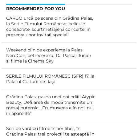
RECOMMENDED FOR YOU
CARGO urcă pe scena din Grădina Palas,
la Serile Filmului Românesc: pelicule
consacrate, scurtmetraje și concerte, în
prezența unor invitați speciali
Weekend plin de experiențe la Palas:
NerdCon, petrecere cu DJ Pascal Junior
și filme la Cinema Sky
SERILE FILMULUI ROMÂNESC (SFR) 17, la
Palatul Culturii din Iași
Grădina Palas, gazda unei noi ediții Atypic
Beauty. Defilarea de modă transmite un
mesaj puternic: „Frumusețea e în noi, nu
în aparențe”
Seri de vară cu filme în aer liber, în
Grădina Palas: trei proiecții te așteaptă în