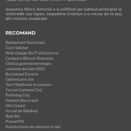
Ieșeanca Ilinca Amariei s-a calificat pe tabloul principal la
UniCredit Iași Open. Jaqueline Cristian s-a retras de la Iași,
din motive medicale
RECOMAND
Restaurant Nunta Iasi
Curs Valutar
Web Design By IT eXclusiv.ro
Cumpara Bitcoin Romania
Clinica gastroenterologie
costume de baie 2025
Bucharest Escorts
Optimizare site
Taxi Heathrow to London
Cursuri Lamaze Cluj
Psiholog Cluj
Implant Bucuresti
Stiri Galati
Jurnal de Rădăuți
Real Biz
PowerFM
Autoturisme de vanzare in Iasi