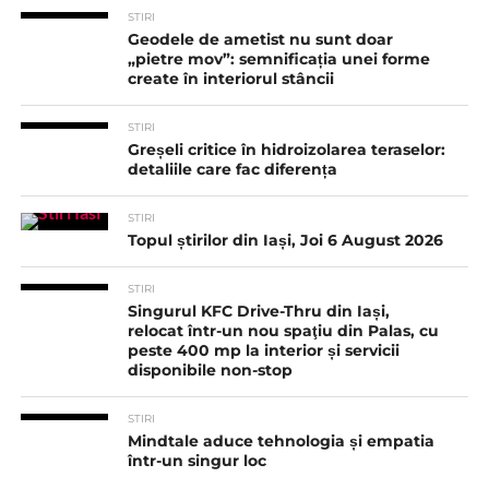
STIRI
Geodele de ametist nu sunt doar
„pietre mov”: semnificația unei forme
create în interiorul stâncii
STIRI
Greșeli critice în hidroizolarea teraselor:
detaliile care fac diferența
STIRI
Topul știrilor din Iași, Joi 6 August 2026
STIRI
Singurul KFC Drive-Thru din Iași,
relocat într-un nou spaţiu din Palas, cu
peste 400 mp la interior și servicii
disponibile non-stop
STIRI
Mindtale aduce tehnologia și empatia
într-un singur loc