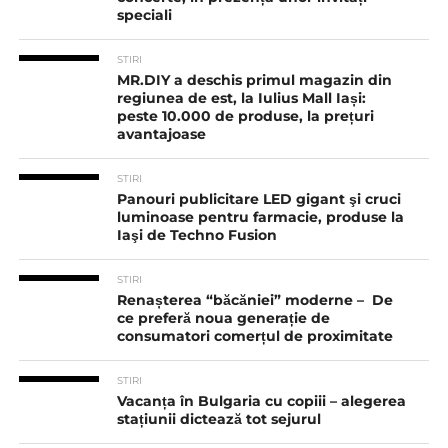
speciali
STIRI
MR.DIY a deschis primul magazin din
regiunea de est, la Iulius Mall Iași:
peste 10.000 de produse, la prețuri
avantajoase
STIRI
Panouri publicitare LED gigant şi cruci
luminoase pentru farmacie, produse la
Iaşi de Techno Fusion
STIRI
Renașterea “băcăniei” moderne – De
ce preferă noua generație de
consumatori comerțul de proximitate
STIRI
Vacanța în Bulgaria cu copiii – alegerea
stațiunii dictează tot sejurul