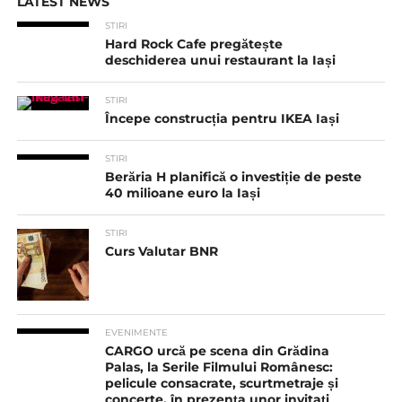
LATEST NEWS
STIRI
Hard Rock Cafe pregătește
deschiderea unui restaurant la Iași
STIRI
Începe construcția pentru IKEA Iași
STIRI
Berăria H planifică o investiție de peste
40 milioane euro la Iași
STIRI
Curs Valutar BNR
EVENIMENTE
CARGO urcă pe scena din Grădina
Palas, la Serile Filmului Românesc:
pelicule consacrate, scurtmetraje și
concerte, în prezența unor invitați