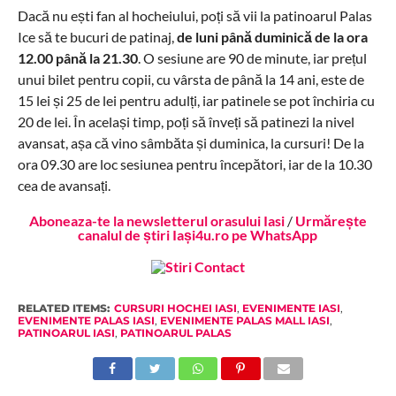
Dacă nu ești fan al hocheiului, poți să vii la patinoarul Palas
Ice să te bucuri de patinaj,
de luni până duminică de la ora
12.00 până la 21.30
. O sesiune are 90 de minute, iar prețul
unui bilet pentru copii, cu vârsta de până la 14 ani, este de
15 lei și 25 de lei pentru adulți, iar patinele se pot închiria cu
20 de lei. În același timp, poți să înveți să patinezi la nivel
avansat, așa că vino sâmbăta și duminica, la cursuri! De la
ora 09.30 are loc sesiunea pentru începători, iar de la 10.30
cea de avansați.
Aboneaza-te la newsletterul orasului Iasi
/
Urmărește
canalul de știri Iași4u.ro pe WhatsApp
RELATED ITEMS:
CURSURI HOCHEI IASI
,
EVENIMENTE IASI
,
EVENIMENTE PALAS IASI
,
EVENIMENTE PALAS MALL IASI
,
PATINOARUL IASI
,
PATINOARUL PALAS