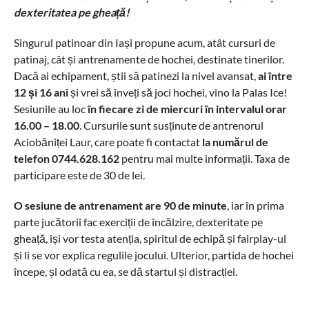
dexteritatea pe gheață!
Singurul patinoar din Iași propune acum, atât cursuri de
patinaj, cât și antrenamente de hochei, destinate tinerilor.
Dacă ai echipament, știi să patinezi la nivel avansat,
ai între
12 și 16 ani
și vrei să înveți să joci hochei, vino la Palas Ice!
Sesiunile au loc
în fiecare zi de miercuri în intervalul orar
16.00 – 18.00
. Cursurile sunt susținute de antrenorul
Aciobăniței Laur, care poate fi contactat
la numărul de
telefon 0744.628.162
pentru mai multe informații. Taxa de
participare este de 30 de lei.
O sesiune de antrenament are 90 de minute
, iar în prima
parte jucătorii fac exerciții de încălzire, dexteritate pe
gheață, își vor testa atenția, spiritul de echipă și fairplay-ul
și li se vor explica regulile jocului. Ulterior, partida de hochei
începe, și odată cu ea, se dă startul și distracției.