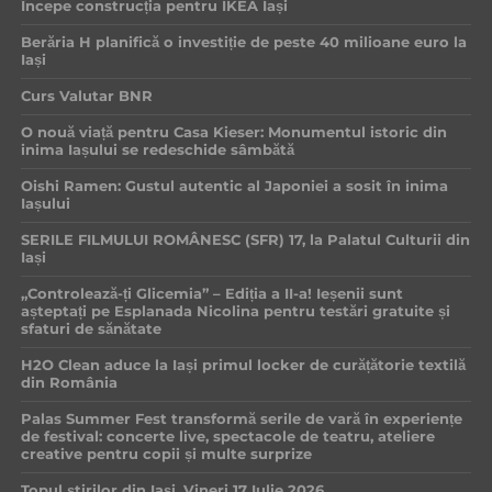
Începe construcția pentru IKEA Iași
Berăria H planifică o investiție de peste 40 milioane euro la
Iași
Curs Valutar BNR
O nouă viață pentru Casa Kieser: Monumentul istoric din
inima Iașului se redeschide sâmbătă
Oishi Ramen: Gustul autentic al Japoniei a sosit în inima
Iașului
SERILE FILMULUI ROMÂNESC (SFR) 17, la Palatul Culturii din
Iași
„Controlează-ți Glicemia” – Ediția a II-a! Ieșenii sunt
așteptați pe Esplanada Nicolina pentru testări gratuite și
sfaturi de sănătate
H2O Clean aduce la Iași primul locker de curățătorie textilă
din România
Palas Summer Fest transformă serile de vară în experiențe
de festival: concerte live, spectacole de teatru, ateliere
creative pentru copii și multe surprize
Topul știrilor din Iași, Vineri 17 Iulie 2026