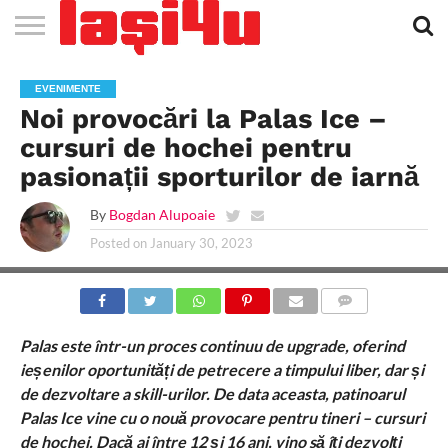
EVENIMENTE
STIRI
APARTAMENTE
STIRI
JOBS
FILME
CLUBURI /
BARURI /
SALI DE
SALOANE DE
AGENTII
RESTAURANTE
PIZZA
PISCINA
FLORARII
RADIO
SPALATORII
TRACTARI
TAXI
CINEMA
TEATRU
HOTELURI
TEREN
TEREN
FARMACII
COFFEE-
FIRME DE
RENT
EVENIMENTE
NOI IASI
IASI
IN
LA
DISCOTECI
CAFENELE
FORTA
INFRUMUSETARE
DE
IN IASI
IN
IN IASI
LIVE
AUTO
AUTO
IN
/
SPORTIV
TENIS
NON
TO-GO
PUBLICITATE
A
Noi provocări la Palas Ice –
IASI
CINEMA
SI
TURISM
IASI
IN IASI
IASI
PENSIUNI
IASI
STOP
CAR
FITNESS
IASI
cursuri de hochei pentru
pasionații sporturilor de iarnă
By
Bogdan Alupoaie
Posted on
January 30, 2023
COMMENTS
Palas este într-un proces continuu de upgrade, oferind
ieșenilor oportunități de petrecere a timpului liber, dar și
de dezvoltare a skill-urilor. De data aceasta, patinoarul
Palas Ice vine cu o nouă provocare pentru tineri – cursuri
de hochei. Dacă ai între 12 și 16 ani, vino să îți dezvolți