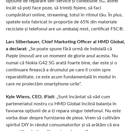
opțiune de reparare self-service și conexiune 5G, astfel
încât să poți face poze, să trimiți fișiere, să faci
cumpărături online, streaming, totul în ritmul tău. În plus,
spatele este fabricat în proporție de 65% din materiale
reciclate și telefonul are un ambalaj mixt, certificat FSC®.
Lars Silberbauer, Chief Marketing Officer al HMD Global,
a declarat:
„Se poate spune fără urmă de îndoială că
Purple
(movul) are un moment de glorie anul acesta. Nu
numai că Nokia G42 5G arată foarte bine, dar este și o
continuare firească a drumului pe care îl croim spre
reparabilitate, ce este acum fundamentală în modul în
care ne proiectăm smartphone-urile”.
Kyle Wiens, CEO, iFixit:
„Sunt încântat să văd cum
parteneriatul nostru cu HMD Global înclină balanța în
favoarea opțiunii de a-ți repara singur telefonul. Nu este
vorba doar despre furnizarea de piese. Vrem să cultivăm
spiritul DIY în rândul consumatorilor și să arătăm că era