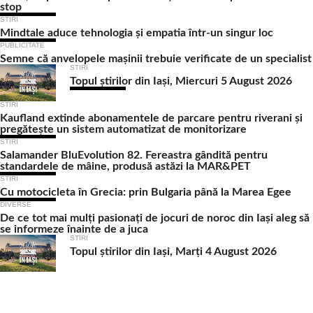
stop
STIRI
Mindtale aduce tehnologia și empatia într-un singur loc
PUBLICITATE
Semne că anvelopele mașinii trebuie verificate de un specialist
STIRI
Topul știrilor din Iași, Miercuri 5 August 2026
STIRI
Kaufland extinde abonamentele de parcare pentru riverani și
pregătește un sistem automatizat de monitorizare
STIRI
Salamander BluEvolution 82. Fereastra gândită pentru
standardele de mâine, produsă astăzi la MAR&PET
STIRI
Cu motocicleta în Grecia: prin Bulgaria până la Marea Egee
DIVERSE
De ce tot mai mulți pasionați de jocuri de noroc din Iași aleg să
se informeze înainte de a juca
STIRI
Topul știrilor din Iași, Marți 4 August 2026