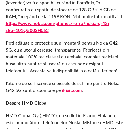
(lavender) va fi disponibil curând în România, în
configurația cu spațiu de stocare de 128 GB și 6 GB de
RAM, începând de la 1199 RON. Mai multe informații aici:
https://www.nokia.com/phones/ro_ro/nokia-g-42?
sku=101Q5003H052
Poți adăuga o protecție suplimentară pentru Nokia G42
5G, cu ajutorul carcasei transparente. Fabricată din
materiale 100% reciclate și cu ambalaj complet reciclabil,
husa ultra-subțire și ușoară nu ascunde designul
telefonului. Aceasta va fi disponibilă la o dată ulterioară.
Kiturile de self-service și piesele de schimb pentru Nokia
G42 5G sunt disponibile pe
iFixit.com
.
Despre HMD Global
HMD Global Oy („HMD”), cu sediul în Espoo, Finlanda,
este producătorul telefoanelor Nokia. Misiunea HMD este