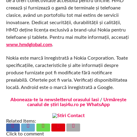
de a oferi conectivitate accesibilă pentru oricine. HMD
creează și furnizează o gamă de terminale și telefoane
clasice, având un portofoliu tot mai extins de servicii
inovatoare. Dedicat securității, durabilității și calității,
HMD deține licența exclusivă a brand-ului Nokia pentru
telefoane și tablete. Pentru mai multe informații, accesați
www.hmdglobal.com
.
Nokia este marcă înregistrată a Nokia Corporation. Toate
specificațiile, caracteristicile și alte informații despre
produse furnizate pot fi modificate fără notificare
prealabilă. Ofertele pot fi varia. Verificați disponibilitatea
locală. Android este o marcă înregistrată a Google.
Aboneaza-te la newsletterul orasului Iasi
/
Urmărește
canalul de știri Iași4u.ro pe WhatsApp
Related Items:
Click to comment