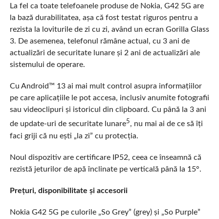
La fel ca toate telefoanele produse de Nokia, G42 5G are
la bază durabilitatea, așa că fost testat riguros pentru a
rezista la loviturile de zi cu zi, având un ecran Gorilla Glass
3. De asemenea, telefonul rămâne actual, cu 3 ani de
actualizări de securitate lunare și 2 ani de actualizări ale
sistemului de operare.
Cu Android™ 13 ai mai mult control asupra informațiilor
pe care aplicațiile le pot accesa, inclusiv anumite fotografii
sau videoclipuri și istoricul din clipboard. Cu până la 3 ani
5
de update-uri de securitate lunare
, nu mai ai de ce să îți
faci griji că nu ești „la zi” cu protecția.
Noul dispozitiv are certificare IP52, ceea ce înseamnă că
rezistă jeturilor de apă înclinate pe verticală până la 15°.
Prețuri, disponibilitate și accesorii
Nokia G42 5G pe culorile „So Grey” (grey) și „So Purple”