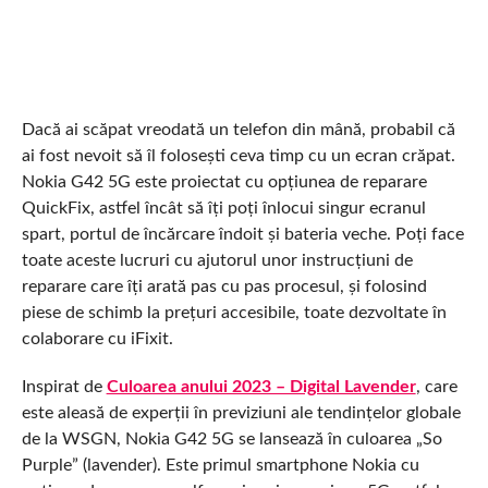
Dacă ai scăpat vreodată un telefon din mână, probabil că
ai fost nevoit să îl folosești ceva timp cu un ecran crăpat.
Nokia G42 5G este proiectat cu opțiunea de reparare
QuickFix, astfel încât să îți poți înlocui singur ecranul
spart, portul de încărcare îndoit și bateria veche. Poți face
toate aceste lucruri cu ajutorul unor instrucțiuni de
reparare care îți arată pas cu pas procesul, și folosind
piese de schimb la prețuri accesibile, toate dezvoltate în
colaborare cu iFixit.
Inspirat de
Culoarea anului 2023 – Digital Lavender
, care
este aleasă de experții în previziuni ale tendințelor globale
de la WSGN, Nokia G42 5G se lansează în culoarea „So
Purple” (lavender). Este primul smartphone Nokia cu