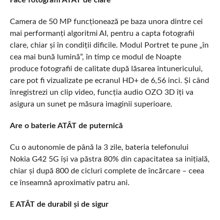
Face fotografii ATÂT de clare
Camera de 50 MP funcționează pe baza unora dintre cei
mai performanți algoritmi AI, pentru a capta fotografii
clare, chiar și în condiții dificile. Modul Portret te pune „în
cea mai bună lumină”, în timp ce modul de Noapte
produce fotografii de calitate după lăsarea întunericului,
care pot fi vizualizate pe ecranul HD+ de 6,56 inci. Și când
înregistrezi un clip video, funcția audio OZO 3D îți va
asigura un sunet pe măsura imaginii superioare.
Are o baterie ATÂT de puternică
Cu o autonomie de până la 3 zile, bateria telefonului
Nokia G42 5G își va păstra 80% din capacitatea sa inițială,
chiar și după 800 de cicluri complete de încărcare – ceea
ce înseamnă aproximativ patru ani.
E ATÂT de durabil și de sigur