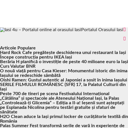
Portalul Orasului Iasi
Articole Populare
Hard Rock Cafe pregătește deschiderea unui restaurant la Iași
Începe construcția pentru IKEA Iași
Berăria H planifică o investiție de peste 40 milioane euro la Iași
Curs Valutar BNR
O nouă viață pentru Casa Kieser: Monumentul istoric din inima
Iașului se redeschide sâmbătă
Oishi Ramen: Gustul autentic al Japoniei a sosit în inima Iașului
SERILE FILMULUI ROMÂNESC (SFR) 17, la Palatul Culturii din
Iași
Peste 700 de tineri pe scena Festivalului Internațional
„Cătălina” și spectacole ale Ateneului Național Iași, la Palas
„Controlează-ți Glicemia” – Ediția a II-a! Ieșenii sunt așteptați
pe Esplanada Nicolina pentru testări gratuite și sfaturi de
sănătate
H2O Clean aduce la Iași primul locker de curățătorie textilă din
România
Palas Summer Fest transformă serile de vară în experiențe de