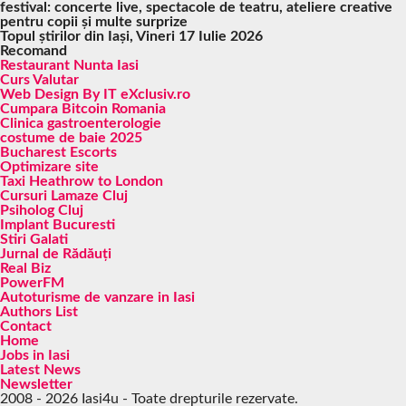
festival: concerte live, spectacole de teatru, ateliere creative
pentru copii și multe surprize
Topul știrilor din Iași, Vineri 17 Iulie 2026
Recomand
Restaurant Nunta Iasi
Curs Valutar
Web Design By IT eXclusiv.ro
Cumpara Bitcoin Romania
Clinica gastroenterologie
costume de baie 2025
Bucharest Escorts
Optimizare site
Taxi Heathrow to London
Cursuri Lamaze Cluj
Psiholog Cluj
Implant Bucuresti
Stiri Galati
Jurnal de Rădăuți
Real Biz
PowerFM
Autoturisme de vanzare in Iasi
Authors List
Contact
Home
Jobs in Iasi
Latest News
Newsletter
2008 - 2026 Iasi4u - Toate drepturile rezervate.