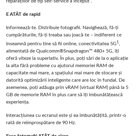
reparațiilor de tip self-service a început”.
E ATÂT de rapid
Informează-te. Distribuie fotografii. Navighează, fă-ți
cumpărăturile, fă-ți treaba sau joacă-te – indiferent ce
1
înseamnă pentru tine să fii online, conectivitatea 5G
,
alimentată de Qualcomm®Snapdragon™ 480+ 5G, îți
oferă viteze la superlativ. În plus, poți sări de la o aplicație
la alta fără probleme cu ajutorul memoriei RAM de
capacitate mai mare, a spațiului mai mare de stocare și
datorită optimizării inteligente care are loc în fundal. De
asemenea, poți adăuga prin vRAM (virtual RAM) până la 5
GB de memorie RAM în plus care să îți îmbunătățească
experiența.
Interacțiunea cu ecranul este și ea îmbunătățită, printr-o
rată de reîmprospătare de 90 Hz.