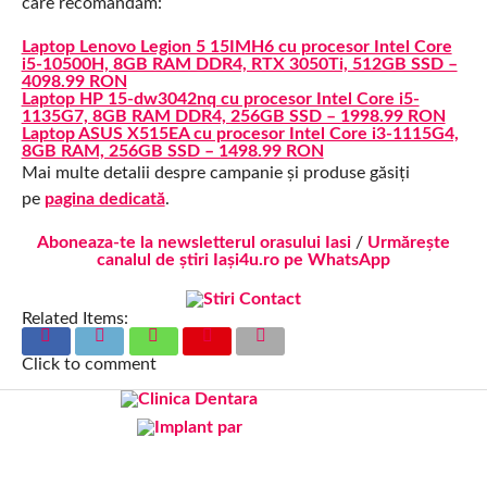
care recomandăm:
Laptop Lenovo Legion 5 15IMH6 cu procesor Intel Core
i5-10500H, 8GB RAM DDR4, RTX 3050Ti, 512GB SSD –
4098.99 RON
Laptop HP 15-dw3042nq cu procesor Intel Core i5-
1135G7, 8GB RAM DDR4, 256GB SSD – 1998.99 RON
Laptop ASUS X515EA cu procesor Intel Core i3-1115G4,
8GB RAM, 256GB SSD – 1498.99 RON
Mai multe detalii despre campanie și produse găsiți
pe
pagina dedicată
.
Aboneaza-te la newsletterul orasului Iasi
/
Urmărește
canalul de știri Iași4u.ro pe WhatsApp
Related Items:
Click to comment