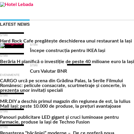
LATEST NEWS
STIRI
Hard Rock Cafe pregătește deschiderea unui restaurant la Iași
STIRI
Începe construcția pentru IKEA Iași
STIRI
Berăria H planifică o investiție de peste 40 milioane euro la Iași
STIRI
Curs Valutar BNR
EVENIMENTE
CARGO urcă pe scena din Grădina Palas, la Serile Filmului
Românesc: pelicule consacrate, scurtmetraje și concerte, în
prezența unor invitați speciali
STIRI
MR.DIY a deschis primul magazin din regiunea de est, la Iulius
Mall Iași: peste 10.000 de produse, la prețuri avantajoase
STIRI
Panouri publicitare LED gigant şi cruci luminoase pentru
farmacie, produse la Iaşi de Techno Fusion
STIRI
Renașterea “băcăniei” moderne – De ce preferă noua