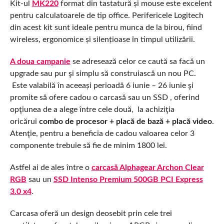
Kit-ul
MK220
format din tastatură și mouse este excelent
pentru calculatoarele de tip office. Perifericele Logitech
din acest kit sunt ideale pentru munca de la birou, fiind
wireless, ergonomice și silențioase în timpul utilizării.
A doua campanie
se adresează celor ce caută sa facă un
upgrade sau pur şi simplu să construiască un nou PC.
Este valabilă în aceeași perioadă 6 iunie – 26 iunie şi
promite să ofere cadou o carcasă sau un SSD , oferind
opţiunea de a alege între cele două, la achiziţia
oricărui
combo de
procesor + placă de bază + placă video
.
Atenţie, pentru a beneficia de cadou valoarea celor 3
componente trebuie să fie de minim 1800 lei.
Astfel ai de ales între o
carcasă Alphagear Archon Clear
RGB
sau un
SSD Intenso Premium 500GB PCI Express
3.0 x4
.
Carcasa oferă un design deosebit prin cele trei