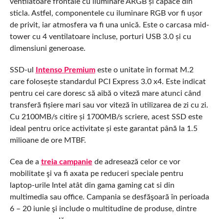
ventilatoare frontale cu iluminare ARGB și capace din
sticla. Astfel, componentele cu iluminare RGB vor fi ușor
de privit, iar atmosfera va fi una unică. Este o carcasa mid-
tower cu 4 ventilatoare incluse, porturi USB 3.0 și cu
dimensiuni generoase.
SSD-ul
Intenso Premium
este o unitate în format M.2
care folosește standardul PCI Express 3.0 x4. Este indicat
pentru cei care doresc să aibă o viteză mare atunci când
transferă fișiere mari sau vor viteză în utilizarea de zi cu zi.
Cu 2100MB/s citire și 1700MB/s scriere, acest SSD este
ideal pentru orice activitate și este garantat până la 1.5
milioane de ore MTBF.
Cea de a
treia campanie
de adresează celor ce vor
mobilitate şi va fi axata pe reduceri speciale pentru
laptop-urile Intel atât din gama gaming cat si din
multimedia sau office. Campania se desfăşoară în perioada
6 – 20 iunie şi include o multitudine de produse, dintre