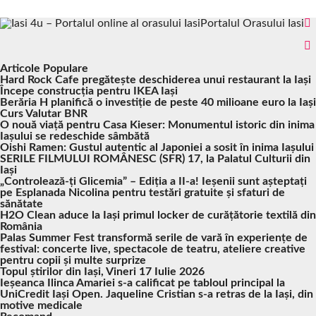
Portalul Orasului Iasi
Articole Populare
Hard Rock Cafe pregătește deschiderea unui restaurant la Iași
Începe construcția pentru IKEA Iași
Berăria H planifică o investiție de peste 40 milioane euro la Iași
Curs Valutar BNR
O nouă viață pentru Casa Kieser: Monumentul istoric din inima
Iașului se redeschide sâmbătă
Oishi Ramen: Gustul autentic al Japoniei a sosit în inima Iașului
SERILE FILMULUI ROMÂNESC (SFR) 17, la Palatul Culturii din
Iași
„Controlează-ți Glicemia” – Ediția a II-a! Ieșenii sunt așteptați
pe Esplanada Nicolina pentru testări gratuite și sfaturi de
sănătate
H2O Clean aduce la Iași primul locker de curățătorie textilă din
România
Palas Summer Fest transformă serile de vară în experiențe de
festival: concerte live, spectacole de teatru, ateliere creative
pentru copii și multe surprize
Topul știrilor din Iași, Vineri 17 Iulie 2026
Ieșeanca Ilinca Amariei s-a calificat pe tabloul principal la
UniCredit Iași Open. Jaqueline Cristian s-a retras de la Iași, din
motive medicale