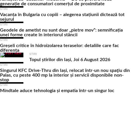
generație de consumatori comerțul de proximitate
STIRI
Vacanța în Bulgaria cu copiii – alegerea stațiunii dictează tot
sejurul
STIRI
Geodele de ametist nu sunt doar „pietre mov”: semnificația
unei forme create în interiorul stâncii
STIRI
Greșeli critice în hidroizolarea teraselor: detaliile care fac
diferența
STIRI
Topul știrilor din Iași, Joi 6 August 2026
STIRI
Singurul KFC Drive-Thru din Iași, relocat într-un nou spaţiu din
Palas, cu peste 400 mp la interior și servicii disponibile non-
stop
STIRI
Mindtale aduce tehnologia și empatia într-un singur loc