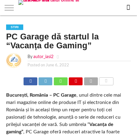
EVENIMENTE
STIRI
APARTAMENTE
STIRI
JOBS
FILME
CLUBURI /
BARURI /
SALI DE
SALOANE DE
AGENTII
RESTAURANTE
PIZZA
PISCINA
FLORARII
RADIO
SPALATORII
TRACTARI
TAXI
CINEMA
TEATRU
HOTELURI
TEREN
TEREN
FARMACII
COFFEE-
FIRME DE
RENT
STIRI
NOI IASI
IASI
IN
LA
DISCOTECI
CAFENELE
FORTA
INFRUMUSETARE
DE
IN IASI
IN
IN IASI
LIVE
AUTO
AUTO
IN
/
SPORTIV
TENIS
NON
TO-GO
PUBLICITATE
A
PC Garage dă startul la
IASI
CINEMA
SI
TURISM
IASI
IN
IASI
PENSIUNI
IASI
STOP
CAR
FITNESS
IASI
IASI
“Vacanța de Gaming”
By
autor_iasi2
Posted on
June 6, 2022
COMMENTS
București, România –
PC Garage
, unul dintre cele mai
mari magazine online de produse IT și electronice din
România și în același timp un reper pentru toți cei
pasionați de tehnologie, anunță o serie de reduceri cu
prilejul vacanței de vară. Sub umbrela “
Vacanța de
gaming”
, PC Garage oferă reduceri atractive la foarte