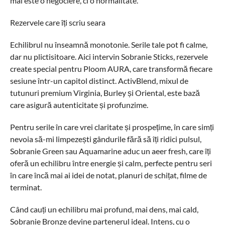
mai este o negociere, ci o normalitate.
Rezervele care îți scriu seara
Echilibrul nu înseamnă monotonie. Serile tale pot fi calme,
dar nu plictisitoare. Aici intervin Sobranie Sticks, rezervele
create special pentru Ploom AURA, care transformă fiecare
sesiune într-un capitol distinct. ActivBlend, mixul de
tutunuri premium Virginia, Burley și Oriental, este bază
care asigură autenticitate și profunzime.
Pentru serile în care vrei claritate și prospețime, în care simți
nevoia să-mi limpezești gândurile fără să îți ridici pulsul,
Sobranie Green sau Aquamarine aduc un aeer fresh, care îți
oferă un echilibru între energie și calm, perfecte pentru seri
în care încă mai ai idei de notat, planuri de schițat, filme de
terminat.
Când cauți un echilibru mai profund, mai dens, mai cald,
Sobranie Bronze devine partenerul ideal. Intens, cu o