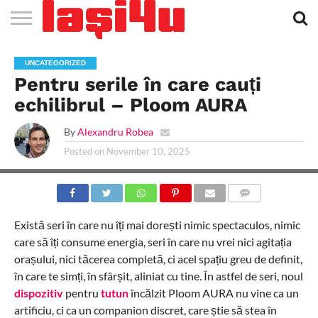
EVENIMENTE
STIRI
APARTAMENTE
STIRI
JOBS
FILME
CLUBURI /
BARURI /
SALI DE
SALOANE DE
AGENTII
RESTAURANTE
PIZZA
PISCINA
FLORARII
RADIO
SPALATORII
TRACTARI
TAXI
CINEMA
TEATRU
HOTELURI
TEREN
TEREN
FARMACII
COFFEE-
FIRME DE
RENT
UNCATEGORIZED
NOI IASI
IASI
IN
LA
DISCOTECI
CAFENELE
FORTA
INFRUMUSETARE
DE
IN IASI
IN
IN IASI
LIVE
AUTO
AUTO
IN
/
SPORTIV
TENIS
NON
TO-GO
PUBLICITATE
A
Pentru serile în care cauți
IASI
CINEMA
SI
TURISM
IASI
IN IASI
IASI
PENSIUNI
IASI
STOP
CAR
FITNESS
IASI
echilibrul – Ploom AURA
By
Alexandru Robea
Posted on
November 10, 2025
COMMENTS
Există seri în care nu îți mai dorești nimic spectaculos, nimic
care să îți consume energia, seri în care nu vrei nici agitația
orașului, nici tăcerea completă, ci acel spațiu greu de definit,
în care te simți, în sfârșit, aliniat cu tine. În astfel de seri, noul
dispozitiv
pentru
tutun
încălzit Ploom AURA nu vine ca un
artificiu, ci ca un companion discret, care știe să stea în