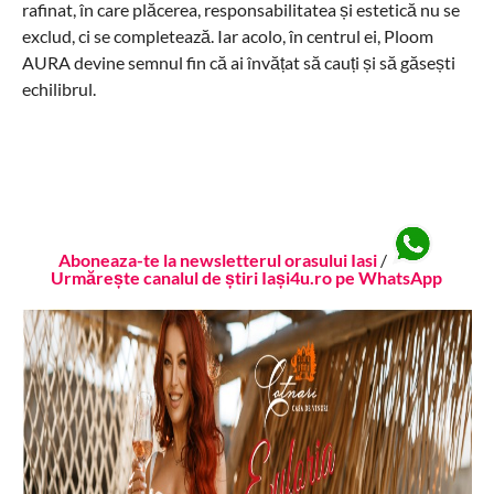
rafinat, în care plăcerea, responsabilitatea și estetică nu se
exclud, ci se completează. Iar acolo, în centrul ei, Ploom
AURA devine semnul fin că ai învățat să cauți și să găsești
echilibrul.
Aboneaza-te la newsletterul orasului Iasi
/
Urmărește canalul de știri Iași4u.ro pe WhatsApp