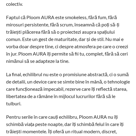
colectiv.
Faptul că Ploom AURA este smokeless, fără fum, fără
mirosuri persistente, fără scrum, înseamnă că poți să-ți
trăiești plăcerea fără să o proiectezi asupra spațiului
comun. Este un gest de maturitate, dar și de stil. Nu mai e
vorba doar despre tine, ci despre atmosfera pe care o creezi
în jur. Ploom AURA îți permite să fii tu, complet, fără să ceri
nimănui să se adapteze la tine.
La final, echilibrul nu este o promisiune abstractă, ci o sumă
de detalii, un device care se simte bine în mână, o tehnologie
care funcționează impecabil, rezerve care îți reflectă starea,
libertatea de a rămâne în mijlocul lucrurilor fără să le
tulburi.
Pentru serile în care cauți echilibru, Ploom AURA nu îți
schimbă viața peste noapte, dar îți schimbă felul în care îți
trăiești momentele. Îți oferă un ritual modern, discret,