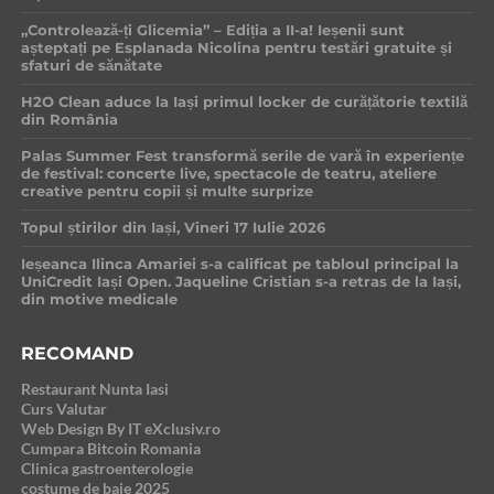
„Controlează-ți Glicemia” – Ediția a II-a! Ieșenii sunt
așteptați pe Esplanada Nicolina pentru testări gratuite și
sfaturi de sănătate
H2O Clean aduce la Iași primul locker de curățătorie textilă
din România
Palas Summer Fest transformă serile de vară în experiențe
de festival: concerte live, spectacole de teatru, ateliere
creative pentru copii și multe surprize
Topul știrilor din Iași, Vineri 17 Iulie 2026
Ieșeanca Ilinca Amariei s-a calificat pe tabloul principal la
UniCredit Iași Open. Jaqueline Cristian s-a retras de la Iași,
din motive medicale
RECOMAND
Restaurant Nunta Iasi
Curs Valutar
Web Design By IT eXclusiv.ro
Cumpara Bitcoin Romania
Clinica gastroenterologie
costume de baie 2025