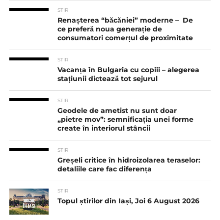
STIRI
Renașterea “băcăniei” moderne – De
ce preferă noua generație de
consumatori comerțul de proximitate
STIRI
Vacanța în Bulgaria cu copiii – alegerea
stațiunii dictează tot sejurul
STIRI
Geodele de ametist nu sunt doar
„pietre mov”: semnificația unei forme
create în interiorul stâncii
STIRI
Greșeli critice în hidroizolarea teraselor:
detaliile care fac diferența
STIRI
Topul știrilor din Iași, Joi 6 August 2026