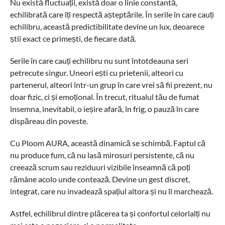
Nu există fluctuații, există doar o linie constantă,
echilibrată care îți respectă așteptările. În serile în care cauți
echilibru, această predictibilitate devine un lux, deoarece
știi exact ce primești, de fiecare dată.
Serile în care cauți echilibru nu sunt întotdeauna seri
petrecute singur. Uneori ești cu prietenii, alteori cu
partenerul, alteori într-un grup în care vrei să fii prezent, nu
doar fizic, ci și emoțional. În trecut, ritualul tău de fumat
însemna, inevitabil, o ieșire afară, în frig, o pauză în care
dispăreau din poveste.
Cu Ploom AURA, această dinamică se schimbă. Faptul că
nu produce fum, că nu lasă mirosuri persistente, că nu
creează scrum sau reziduuri vizibile înseamnă că poți
rămâne acolo unde contează. Devine un gest discret,
integrat, care nu invadează spațiul altora și nu îl marchează.
Astfel, echilibrul dintre plăcerea ta și confortul celorlalți nu