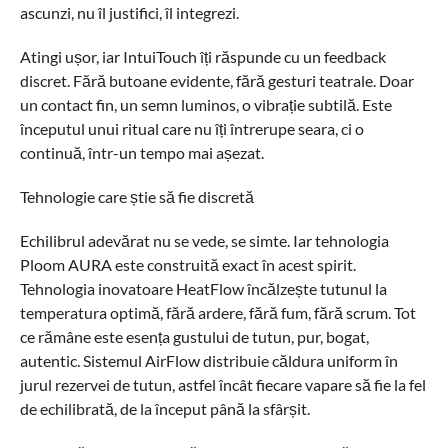
ascunzi, nu îl justifici, îl integrezi.
Atingi ușor, iar IntuiTouch îți răspunde cu un feedback
discret. Fără butoane evidente, fără gesturi teatrale. Doar
un contact fin, un semn luminos, o vibrație subtilă. Este
începutul unui ritual care nu îți întrerupe seara, ci o
continuă, într-un tempo mai așezat.
Tehnologie care știe să fie discretă
Echilibrul adevărat nu se vede, se simte. Iar tehnologia
Ploom AURA este construită exact în acest spirit.
Tehnologia inovatoare HeatFlow încălzește tutunul la
temperatura optimă, fără ardere, fără fum, fără scrum. Tot
ce rămâne este esența gustului de tutun, pur, bogat,
autentic. Sistemul AirFlow distribuie căldura uniform în
jurul rezervei de tutun, astfel încât fiecare vapare să fie la fel
de echilibrată, de la început până la sfârșit.