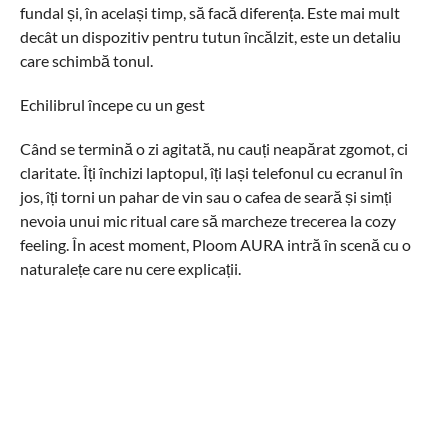
fundal și, în același timp, să facă diferența. Este mai mult
decât un dispozitiv pentru tutun încălzit, este un detaliu
care schimbă tonul.
Echilibrul începe cu un gest
Când se termină o zi agitată, nu cauți neapărat zgomot, ci
claritate. Îți închizi laptopul, îți lași telefonul cu ecranul în
jos, îți torni un pahar de vin sau o cafea de seară și simți
nevoia unui mic ritual care să marcheze trecerea la cozy
feeling. În acest moment, Ploom AURA intră în scenă cu o
naturalețe care nu cere explicații.