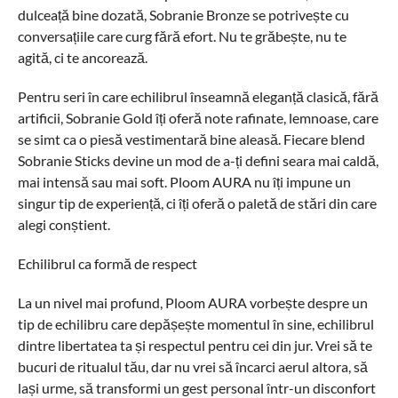
dulceață bine dozată, Sobranie Bronze se potrivește cu
conversațiile care curg fără efort. Nu te grăbește, nu te
agită, ci te ancorează.
Pentru seri în care echilibrul înseamnă eleganță clasică, fără
artificii, Sobranie Gold îți oferă note rafinate, lemnoase, care
se simt ca o piesă vestimentară bine aleasă. Fiecare blend
Sobranie Sticks devine un mod de a-ți defini seara mai caldă,
mai intensă sau mai soft. Ploom AURA nu îți impune un
singur tip de experiență, ci îți oferă o paletă de stări din care
alegi conștient.
Echilibrul ca formă de respect
La un nivel mai profund, Ploom AURA vorbește despre un
tip de echilibru care depășește momentul în sine, echilibrul
dintre libertatea ta și respectul pentru cei din jur. Vrei să te
bucuri de ritualul tău, dar nu vrei să încarci aerul altora, să
lași urme, să transformi un gest personal într-un disconfort